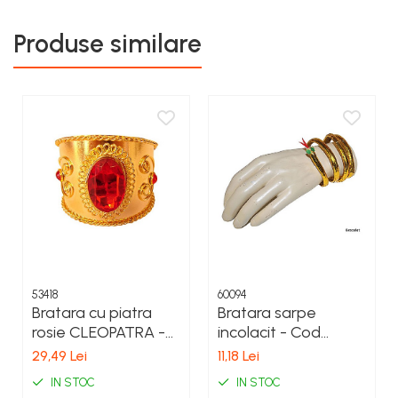
COSTUME PETRECERE ADULTI
COSTUME SI ACCESORII
Produse similare
TRICOURI TEMATICE 3D
53418
60094
Bratara cu piatra
Bratara sarpe
rosie CLEOPATRA -
incolacit - Cod
Cod 53418
60094
29,49 Lei
11,18 Lei
IN STOC
IN STOC