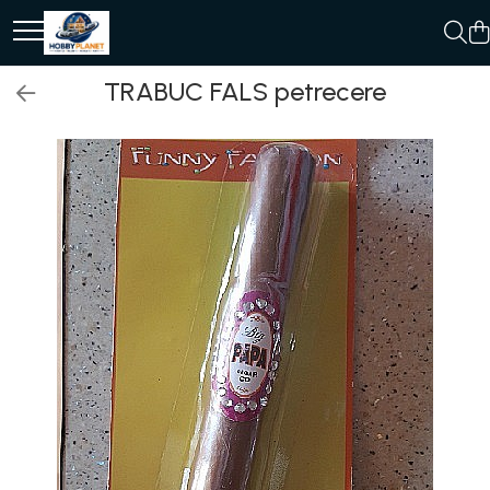
MINIATURI CASUTE PAPUSI
MACHETE
PARTY
TRENULETE ELECTRICE SI ACCESORII
CADOURI
TRABUC FALS petrecere
Accesorii miniaturale
MACHETE AUTO SCARA 1:43
ACCESORII CARNAVAL
Accesorii trenulet electric
Cani 3D
Accesorii miniaturale diverse
Machete Auto Romanesti 1:43 –
ACCESORII SI BIJUTERII CARNAVAL
Locomotive
CANI CU MODEL ORIGINALE
Miniaturi Dacia, ARO si Modele Clasice
Baie si toaleta
ARIPI SI ARTICOLE DIN PENE/TULLE
Machete Cladiri si Accesorii
Decoratiuni
Machete Politie / Carabinieri 1:43
Covoare miniaturale
ARMY/POLICE/MARINE PARTY
Semnale - Bariere - Poduri
KIT EXPERIMENTE ROBOTICA
Machete Auto Civile la Scara 1:43 –
Curatenie si Intretinere
ARTICOLE DE MAKE-UP HALLOWEEN
Limuzine, Hatchback si Sedan
Seturi de start trenulet
Puzzle
Iluminat miniatural
ARTICOLE MAKE-UP PETRECERE
Machete Prezidentiale 1:43
Obiecte casnice miniaturale
ARTICOLE PENTRU DEGHIZAT
Sine, macazuri, accesorii
STAR WARS
Machete Raliu 1:43 – Miniaturi Oficiale
Portelan deluxe cu aur 24K
BENTITE PENTRU CAP SERBARI
și Replici Mașini de Raliu
Vagoane
Textile si lenjerii miniaturale
BENTITE SUPER DECOR CRACIUN
Machete SUV-uri 1:43 – Miniaturi Off-
Vesela si servire miniaturi
BRETELE/CURELE/CRAVATE/PAPIOANE
Road si Vehicule 4x4
Mobilier miniatural
CAVALERI - ARME SI DECORATIUNI
Machete Taxi 1:43
CIORAPI MANUSI INCALTAMINTE
Machete Van-uri si Dubite 1:43 –
Baie miniaturala
Miniaturi Autoutilitare si Vehicule
COWBOY WESTERN
Bucatarie miniatura
Comerciale
Muscle Cars / Sport 1:43
HALLOWEEN ACCESORIES