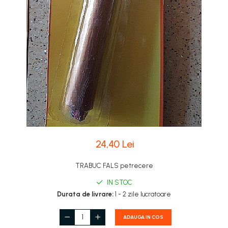
Dormitor miniatural
MACHETE AUTO ROMANESTI
INDIENI - OBIECTE SI DECORATIUNI
Exterior miniatural
LENTILE DE CONTACT HALLOWEEN
Machete Auto Romanesti 1:43
Living miniatural
MAJORETE
Machete Auto Romanesti 1:18
Seturi mobilier miniatural
MANUSI COLANTI ACCESORII
Machete Auto Romanesti 1:24
Materiale miniaturale si DIY
MASTI MUSTATA BARBA PETRECERE
MACHETE AUTO SCARA 1:24
Accesorii DIY miniaturale
MASTI SI MASTI MORPH -
MACHETE MILITARE
Materiale constructie miniaturale
HALLOWEEN
Pardoseli si textile miniaturale
MACHETE AUTOBUZE SI
OCHELARI PETRECERE CARNAVAL
TRAMVAIE
Decoratiuni miniaturale
OFERTE
MACHETE AUTO SCARA 1:18
PALARIE
Decor exterior
PALARIE FES COIF CASCA
Decor interior miniatural
24,40 Lei
Machete Auto Scara 1:32 – 1:36
PALARII SI BENTITE HALLOWEEN
Plante si Flori miniaturale
– Miniaturi Detaliate pentru
Colectie
PERUCI HALLOWEEN
TRABUC FALS petrecere
Miniaturi alimentare
MACHETE AUTO SCARA 1:64
PERUCI PETRECERE CARNAVAL
IN STOC
Bauturi miniaturale
MACHETE AUTO SCARA 1:72 -
PETRECERE DE ABSOLVIRE
Durata de livrare:
1 - 2 zile lucratoare
Mancare miniaturala
1:76
PIRATI - SET ARME SI DECORATIUNI
Figurine miniaturale
MACHETE AUTO SCARA 1:87
ADAUGA IN COS
SAPCA
Animale miniaturale