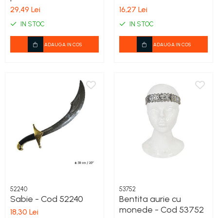
53744
29,49 Lei
16,27 Lei
IN STOC
IN STOC
ADAUGA IN COS
ADAUGA IN COS
52240
53752
Sabie - Cod 52240
Bentita aurie cu
monede - Cod 53752
18,30 Lei