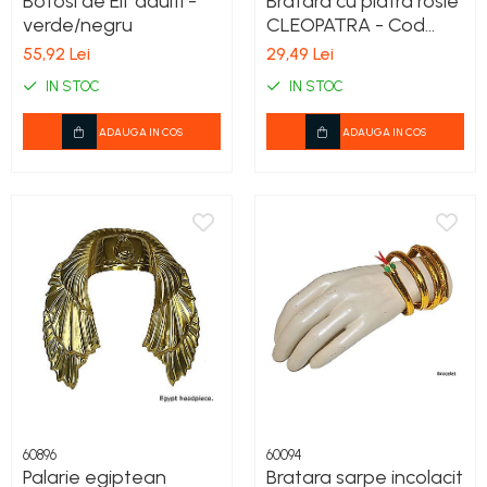
Botosi de Elf adulti -
Bratara cu piatra rosie
COSTUME PETRECERE ADULTI
verde/negru
CLEOPATRA - Cod
COSTUME SI ACCESORII
53418
55,92 Lei
29,49 Lei
TRICOURI TEMATICE 3D
IN STOC
IN STOC
ADAUGA IN COS
ADAUGA IN COS
60896
60094
Palarie egiptean
Bratara sarpe incolacit