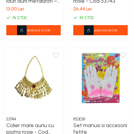
lauri aurii metalizati –
rosie - Cod 53743
accesoriu costum -
13,00 Lei
26,44 Lei
cod 60086
IN STOC
IN STOC
ADAUGA IN COS
ADAUGA IN COS
53744
ff53039
Colier mare auriu cu
Set manusi si accesorii
piatra rosie - Cod
fetite