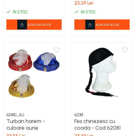
23,39 Lei
IN STOC
IN STOC
ADAUGA IN COS
ADAUGA IN COS
62480_AU
62081
Turban harem -
Fes chinezesc cu
culoare aurie
coada - Cod 62081
33,55 Lei
23,39 Lei