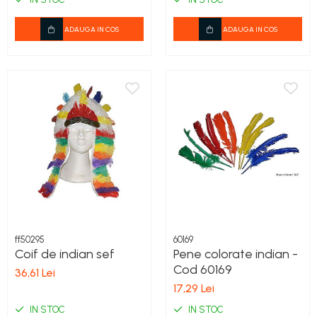
Cod 50057
ADAUGA IN COS
ADAUGA IN COS
ff50295
60169
Coif de indian sef
Pene colorate indian -
Cod 60169
36,61 Lei
17,29 Lei
IN STOC
IN STOC