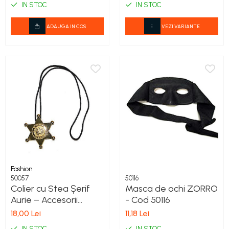
IN STOC
IN STOC
ADAUGA IN COS
VEZI VARIANTE
Fashion
50057
50116
Colier cu Stea Șerif
Masca de ochi ZORRO
Aurie – Accesorii
- Cod 50116
Western pentru
18,00 Lei
11,18 Lei
Petreceri și Carnaval -
IN STOC
IN STOC