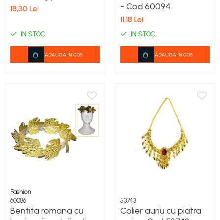
- Cod 60094
18,30 Lei
11,18 Lei
IN STOC
IN STOC
ADAUGA IN COS
ADAUGA IN COS
Fashion
60086
53743
Bentita romana cu
Colier auriu cu piatra