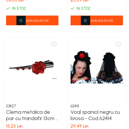
IN STOC
IN STOC
ADAUGA IN COS
ADAUGA IN COS
53427
62414
Clema metalica de
Voal spaniol negru cu
par cu trandafir 13cm -
brosa - Cod 62414
Cod 53427
15,25 Lei
29,49 Lei