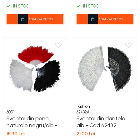
IN STOC
IN STOC
ADAUGA IN COS
ADAUGA IN COS
Fashion
60311
62432A
Evantai din pene
Evantai din dantela
naturale negru/alb -
alb - Cod 62432
Cod 60311
18,30 Lei
21,00 Lei