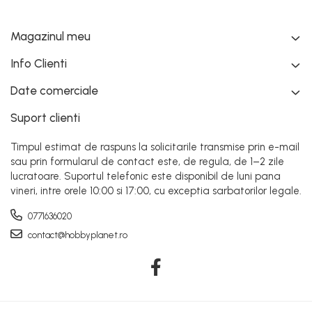
COSTUME PETRECERE ADULTI
COSTUME SI ACCESORII
Magazinul meu
TRICOURI TEMATICE 3D
Info Clienti
Date comerciale
Suport clienti
Timpul estimat de raspuns la solicitarile transmise prin e-mail
sau prin formularul de contact este, de regula, de 1–2 zile
lucratoare. Suportul telefonic este disponibil de luni pana
vineri, intre orele 10:00 si 17:00, cu exceptia sarbatorilor legale.
0771636020
contact@hobbyplanet.ro