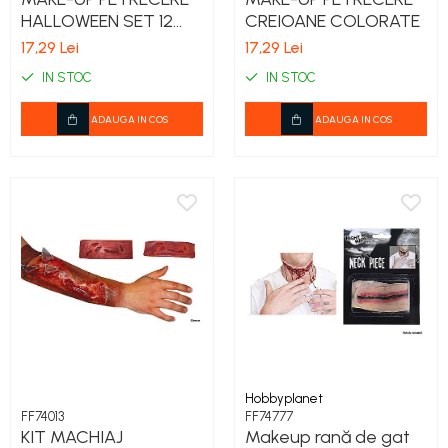
HALLOWEEN SET 12
CREIOANE COLORATE
CULORI
17,29 Lei
17,29 Lei
IN STOC
IN STOC
ADAUGA IN COS
ADAUGA IN COS
Hobbyplanet
FF74013
FF74777
KIT MACHIAJ
Makeup rană de gat