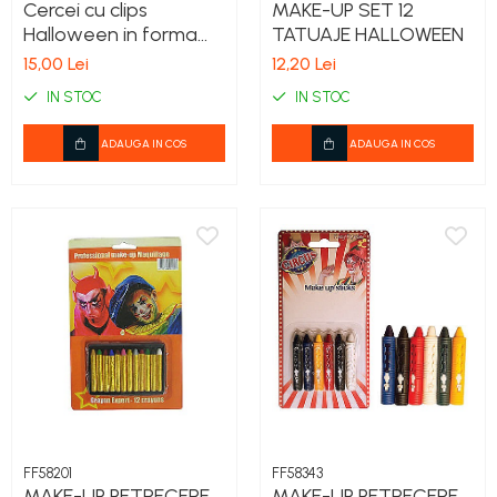
Cercei cu clips
MAKE-UP SET 12
Halloween in forma
TATUAJE HALLOWEEN
de paianjen –
15,00 Lei
12,20 Lei
Accesorii petrecere
IN STOC
IN STOC
ADAUGA IN COS
ADAUGA IN COS
FF58201
FF58343
MAKE-UP PETRECERE
MAKE-UP PETRECERE