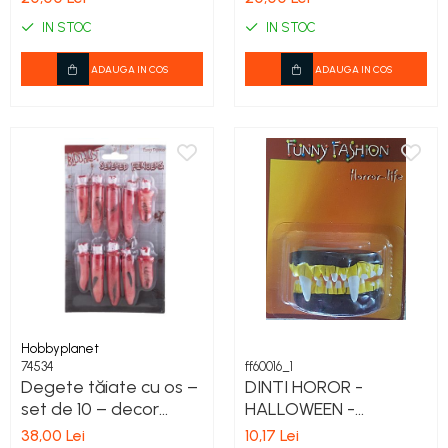
IN STOC
IN STOC
ADAUGA IN COS
ADAUGA IN COS
Hobbyplanet
74534
ff60016_1
Degete tăiate cu os –
DINTI HOROR -
set de 10 – decor
HALLOWEEN -
horror Halloween
VAMPIRE
38,00 Lei
10,17 Lei