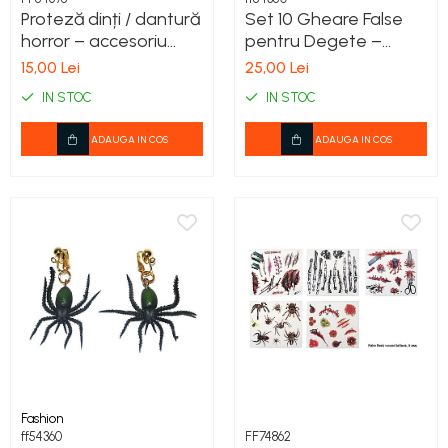
Proteză dinți / dantură
Set 10 Gheare False
horror – accesoriu
pentru Degete –
Halloween
Accesoriu Halloween
15,00 Lei
25,00 Lei
pentru Costume
IN STOC
IN STOC
Horror și Petreceri
ADAUGA IN COS
ADAUGA IN COS
Fashion
ff54360
FF74862