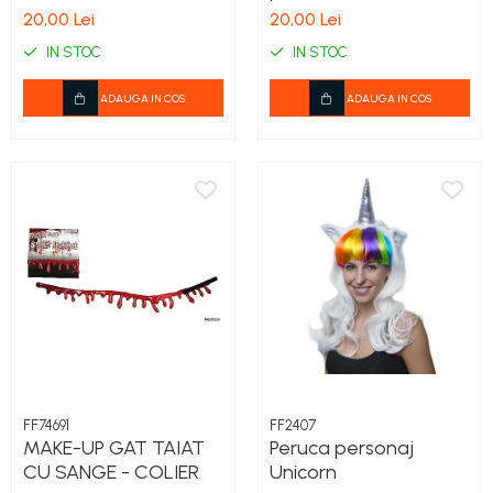
Halloween
accesorii machiaj
20,00 Lei
20,00 Lei
horror
IN STOC
IN STOC
ADAUGA IN COS
ADAUGA IN COS
FF74691
FF2407
MAKE-UP GAT TAIAT
Peruca personaj
CU SANGE - COLIER
Unicorn