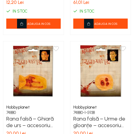
12,20 Lei
61,01 Lei
IN STOC
IN STOC
ADAUGA IN COS
ADAUGA IN COS
Hobbyplanet
Hobbyplanet
74880
74880-1-5938
Rana falsă – Ghiară
Rana falsă – Urme de
de urs – accesoriu
gloanțe – accesoriu
horror Halloween
horror Halloween
20,00 Lei
20,00 Lei