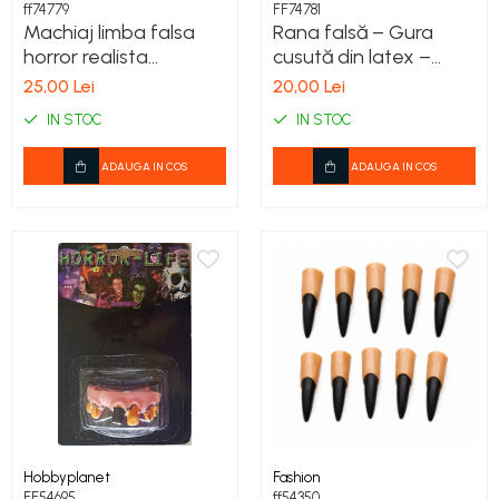
ff74779
FF74781
COSTUME PETRECERE ADULTI
Machiaj limba falsa
Rana falsă – Gura
COSTUME SI ACCESORII
horror realista
cusută din latex –
TRICOURI TEMATICE 3D
Halloween
Machiaj Special Horror
25,00 Lei
20,00 Lei
Halloween
IN STOC
IN STOC
ADAUGA IN COS
ADAUGA IN COS
Hobbyplanet
Fashion
FF54695
ff54350