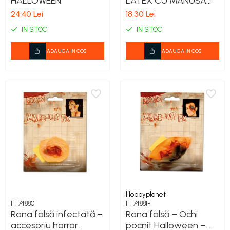
HALLOWEEN
LATEX CU MANUSA
CIORAP HALLOWEEN
24,40 Lei
18,30 Lei
IN STOC
IN STOC
ADAUGA IN COS
ADAUGA IN COS
Hobbyplanet
FF74880
FF74881-1
Rana falsă infectată –
Rana falsă – Ochi
accesoriu horror
pocnit Halloween –