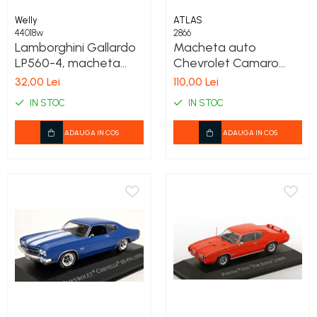
Welly
ATLAS
44018w
2866
Lamborghini Gallardo
Macheta auto
LP560-4, macheta
Chevrolet Camaro
auto 1:43 Welly
Z/28 1970, galben cu 2
32,00 Lei
110,00 Lei
dungi negre, scara
IN STOC
IN STOC
1:43, cu vitrina
ADAUGA IN COS
ADAUGA IN COS