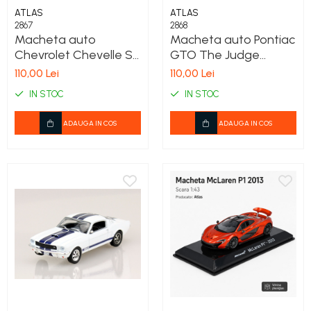
ATLAS
ATLAS
2867
2868
Macheta auto
Macheta auto Pontiac
Chevrolet Chevelle SS
GTO The Judge
454 Coupe 1970,
Coupe 1969, rosu,
110,00 Lei
110,00 Lei
albastru cu dungi
scara 1:43, cu vitrina
IN STOC
IN STOC
albe, scara 1:43, cu
vitrina
ADAUGA IN COS
ADAUGA IN COS