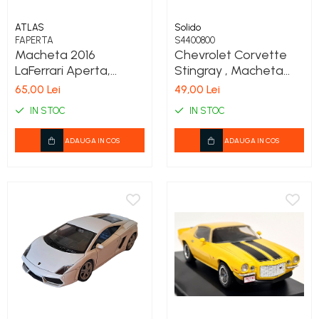
COSTUME PETRECERE ADULTI
COSTUME SI ACCESORII
ATLAS
Solido
FAPERTA
S4400800
TRICOURI TEMATICE 3D
Macheta 2016
Chevrolet Corvette
LaFerrari Aperta,
Stingray , Macheta
negru 1:43
auto scara 1/43 Solido
65,00 Lei
49,00 Lei
IN STOC
IN STOC
ADAUGA IN COS
ADAUGA IN COS