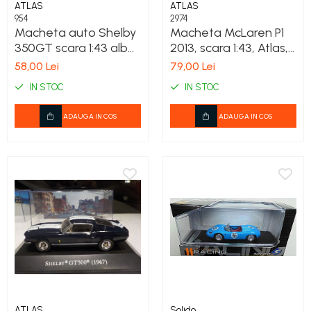
ATLAS
ATLAS
954
2974
Macheta auto Shelby
Macheta McLaren P1
350GT scara 1:43 alba
2013, scara 1:43, Atlas,
cu dungi albastre
portocaliu inchis
58,00 Lei
79,00 Lei
metalizat
IN STOC
IN STOC
ADAUGA IN COS
ADAUGA IN COS
ATLAS
Solido