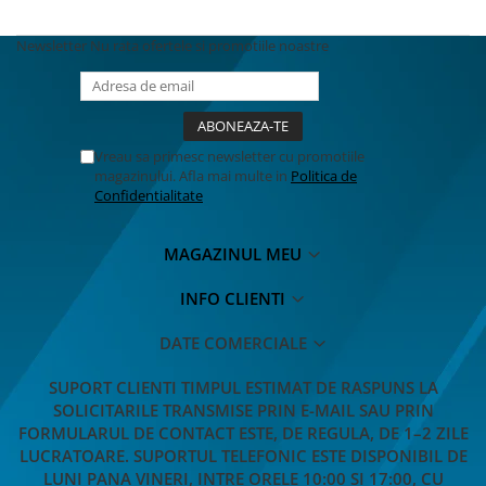
BODY - BUST
COSTUME BAIETI SI PELERINE
Newsletter
Nu rata ofertele si promotiile noastre
COSTUME FETE ROCHITE FUSTE
COSTUME PETRECERE ADULTI
COSTUME SI ACCESORII
TRICOURI TEMATICE 3D
Vreau sa primesc newsletter cu promotiile
magazinului. Afla mai multe in
Politica de
Confidentialitate
MAGAZINUL MEU
INFO CLIENTI
DATE COMERCIALE
SUPORT CLIENTI
TIMPUL ESTIMAT DE RASPUNS LA
SOLICITARILE TRANSMISE PRIN E-MAIL SAU PRIN
FORMULARUL DE CONTACT ESTE, DE REGULA, DE 1–2 ZILE
LUCRATOARE. SUPORTUL TELEFONIC ESTE DISPONIBIL DE
LUNI PANA VINERI, INTRE ORELE 10:00 SI 17:00, CU