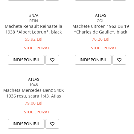
SAPCA
Papusi miniaturale
MACHETE MOTOCICLETE SI
Articole Petrecere
Casute de papusi
BICICLETE
#N/A
ATLAS
ARTICOLE PENTRU VALENTINE'S
REIN
GOL
MACHETE NAVE MILITARE –
DAY
Macheta Renault Reinastella
Machete Citroen 1962 DS 19
Miniaturi Navale de Colectie
BALOANE AIRWALKERS
1938 *Albert Lebrun*, black
*Charles de Gaulle*, black
MACHETE RALIU – Miniaturi Masini
BALOANE MODELE DEOSEBITE
55,92 Lei
76,26 Lei
de Raliu la Diverse Scari
BALOANE MUZICALE
STOC EPUIZAT
STOC EPUIZAT
MACHETE VEHICULE INTERVENTIE
BALOANE SUPERSHAPE SI JUMBO
INDISPONIBIL
INDISPONIBIL
DECORATIUNI CRACIUN SI ANUL
MINI DIORAME
NOU
Seturi HOTWHEELS
DECORATIUNI PETRECERE
ATLAS
VITRINE, FIGURINE, ACCESORII
CARNAVAL
1046
MACHETE
LUMANARI PETRECERI ANIVERSARI
Macheta Mercedes-Benz 540K
1936 rosu, scara 1:43, Atlas
PAPUSI SI DECORATIUNI HORROR
79,00 Lei
POSTERE PENTRU PERETE SI
ACCESORII
STOC EPUIZAT
SUPORTERI MECIURI SPORT
INDISPONIBIL
Costume Petrecere