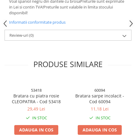
Voal spaniol negru din dantele cu brosaPreturile sunt exprimate
Animale miniaturale
in Lei si contin TVA!Preturile sunt valabile in limita stocului
disponibil!
Papusi miniaturale
Informatii conformitate produs
Casute de papusi
SETURI SI PACHETE CADOU
Review-uri
(0)
MACHETE
MACHETE AUTO SCARA 1:43
Machete Auto Romanesti 1:43 –
PRODUSE SIMILARE
Miniaturi Dacia, ARO si Modele
Clasice
Machete Politie / Carabinieri 1:43
Machete Auto Civile la Scara 1:43 –
Limuzine, Hatchback si Sedan
53418
60094
Machete Prezidentiale 1:43
Bratara cu piatra rosie
Bratara sarpe incolacit -
Machete Raliu 1:43 – Miniaturi
CLEOPATRA - Cod 53418
Cod 60094
Oficiale și Replici Mașini de Raliu
29,49 Lei
11,18 Lei
Machete SUV-uri 1:43 – Miniaturi
IN STOC
IN STOC
Off-Road si Vehicule 4x4
Machete Taxi 1:43
ADAUGA IN COS
ADAUGA IN COS