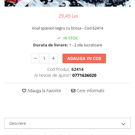
Bucatarie miniatura
Dormitor miniatural
29,49 Lei
Exterior miniatural
Living miniatural
Voal spaniol negru cu brosa - Cod 62414
Seturi mobilier miniatural
IN STOC
Materiale miniaturale si DIY
Durata de livrare:
1 - 2 zile lucratoare
Accesorii DIY miniaturale
ADAUGA IN COS
Materiale constructie miniaturale
Pardoseli si textile miniaturale
Cod Produs:
62414
Decoratiuni miniaturale
Ai nevoie de ajutor?
0771636020
Decor exterior
Adauga la Favorite
Cere informatii
Decor interior miniatural
Plante si Flori miniaturale
Miniaturi alimentare
Bauturi miniaturale
Descriere
Mancare miniaturala
Figurine miniaturale