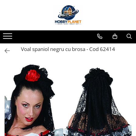
Toate Produsele
MINIATURI CASUTE PAPUSI
Accesorii miniaturale
Voal spaniol negru cu brosa - Cod 62414
Accesorii miniaturale diverse
Baie si toaleta
Covoare miniaturale
Curatenie si Intretinere
Iluminat miniatural
Obiecte casnice miniaturale
Portelan deluxe cu aur 24K
Textile si lenjerii miniaturale
Vesela si servire miniaturi
Mobilier miniatural
Baie miniaturala