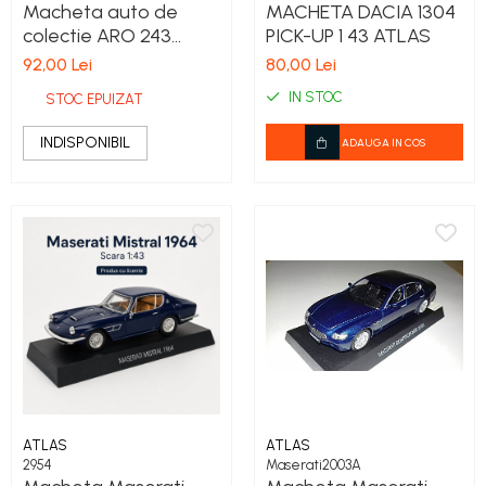
Macheta auto de
MACHETA DACIA 1304
colectie ARO 243
PICK-UP 1 43 ATLAS
rosie, scara 1:43, Atlas
92,00 Lei
80,00 Lei
IN STOC
STOC EPUIZAT
INDISPONIBIL
ADAUGA IN COS
ATLAS
ATLAS
2954
Maserati2003A