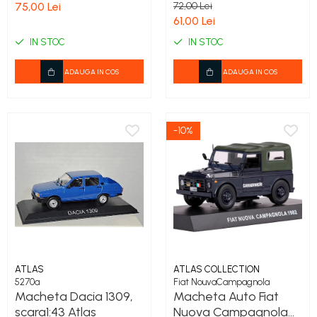
Scenic si Koleos,
1:32, Signature
75,00 Lei
72,00 Lei
varianta B, display
61,00 Lei
original Renault, scara
IN STOC
IN STOC
1:64, Norev
ADAUGA IN COS
ADAUGA IN COS
-10%
ATLAS
ATLAS COLLECTION
5270a
Fiat NouvaCampagnola
Macheta Dacia 1309,
Macheta Auto Fiat
scara1:43 Atlas
Nuova Campagnola