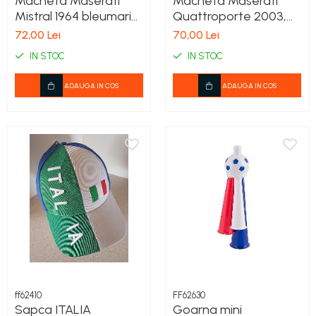
Macheta Maserati
Macheta Maserati
Mistral 1964 bleumarin,
Quattroporte 2003,
scara 1:43, Atlas, cu
1:43
72,00 Lei
70,00 Lei
postament
IN STOC
IN STOC
ADAUGA IN COS
ADAUGA IN COS
ff62410
FF62630
Sapca ITALIA
Goarna mini