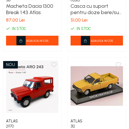
318
ff63115
COSTUME PETRECERE ADULTI
Macheta Dacia 1300
Casca cu suport
COSTUME SI ACCESORII
Break 1:43 Atlas
pentru doze bere/suc,
TRICOURI TEMATICE 3D
culoare roșie,
87,00 Lei
51,00 Lei
ajustabilă pentru
IN STOC
IN STOC
adulți – Cod 63115
ADAUGA IN COS
ADAUGA IN COS
NOU
ATLAS
ATLAS
2970
312