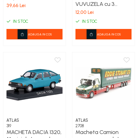
VUVUZELA cu 3
39,66 Lei
sunete - se poate
12,00 Lei
atarna de gat
IN STOC
IN STOC
ADAUGA IN COS
ADAUGA IN COS
ATLAS
ATLAS
319
2708
MACHETA DACIA 1320,
Macheta Camion