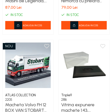
Masini de Legenda,
remorca cu prelata
1/43 ATLAS
Scania T Kerry Jane,
87,00 Lei
79,00 Lei
H777, Eddie Stobart,
IN STOC
IN STOC
scara 1/76, Atlas
Edition
ADAUGA IN COS
ADAUGA IN COS
NOU
ATLAS COLLECTION
Triple9
2205
2186
Macheta Volvo FH 12
Vitrina expunere
BOX VAN STOBART
machete 1:43,