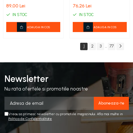
Kibri 18473
89,00 Lei
76,26 Lei
IN STOC
IN STOC
ADAUGA IN COS
ADAUGA IN COS
1
2
3
77
...
Newsletter
Nu rata ofertele si promotiile noastre
Vreau sa primesc newsletter cu promotiile magazinului. Afla mai multe in
Politica de Confidentialitate