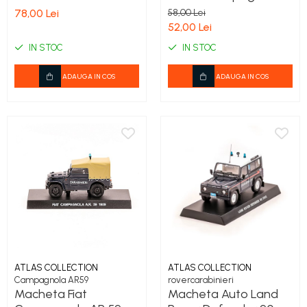
Carabinieri 1982 –
78,00 Lei
58,00 Lei
Scara 1:43, Atlas
52,00 Lei
Collection
IN STOC
IN STOC
ADAUGA IN COS
ADAUGA IN COS
ATLAS COLLECTION
ATLAS COLLECTION
Campagnola AR59
rovercarabinieri
Macheta Fiat
Macheta Auto Land