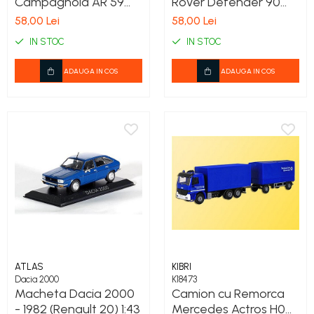
Campagnola AR 59
Rover Defender 90
Carabinieri , 1:43
Carabinieri – Scara
58,00 Lei
58,00 Lei
1:43, Atlas Collection
IN STOC
IN STOC
ADAUGA IN COS
ADAUGA IN COS
ATLAS
KIBRI
Dacia 2000
K18473
Macheta Dacia 2000
Camion cu Remorca
- 1982 (Renault 20) 1:43
Mercedes Actros H0