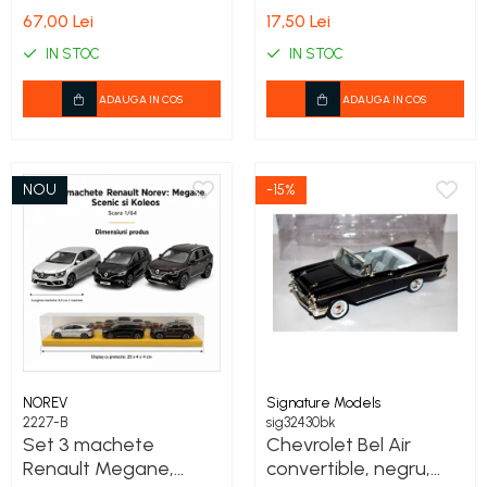
1:76
postament negru,
67,00 Lei
17,50 Lei
capac transparent,
IN STOC
IN STOC
stivuibila, 14.5 x 7.5 x 6
cm
ADAUGA IN COS
ADAUGA IN COS
NOU
-15%
NOREV
Signature Models
2227-B
sig32430bk
Set 3 machete
Chevrolet Bel Air
Renault Megane,
convertible, negru,