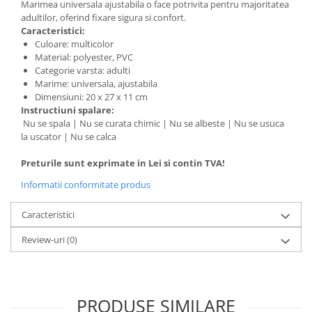
BODY - BUST
Marimea universala ajustabila o face potrivita pentru majoritatea
adultilor, oferind fixare sigura si confort.
COSTUME BAIETI SI PELERINE
Caracteristici:
COSTUME FETE ROCHITE FUSTE
Culoare: multicolor
Material: polyester, PVC
COSTUME PETRECERE ADULTI
Categorie varsta: adulti
COSTUME SI ACCESORII
Marime: universala, ajustabila
TRICOURI TEMATICE 3D
Dimensiuni: 20 x 27 x 11 cm
Instructiuni spalare:
Nu se spala | Nu se curata chimic | Nu se albeste | Nu se usuca
la uscator | Nu se calca
Preturile sunt exprimate in Lei si contin TVA!
Informatii conformitate produs
Caracteristici
Review-uri
(0)
PRODUSE SIMILARE