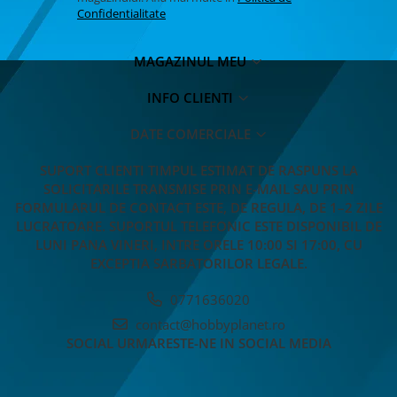
Confidentialitate
MAGAZINUL MEU
INFO CLIENTI
DATE COMERCIALE
SUPORT CLIENTI
TIMPUL ESTIMAT DE RASPUNS LA
SOLICITARILE TRANSMISE PRIN E-MAIL SAU PRIN
FORMULARUL DE CONTACT ESTE, DE REGULA, DE 1–2 ZILE
LUCRATOARE. SUPORTUL TELEFONIC ESTE DISPONIBIL DE
LUNI PANA VINERI, INTRE ORELE 10:00 SI 17:00, CU
EXCEPTIA SARBATORILOR LEGALE.
0771636020
contact@hobbyplanet.ro
SOCIAL
URMARESTE-NE IN SOCIAL MEDIA