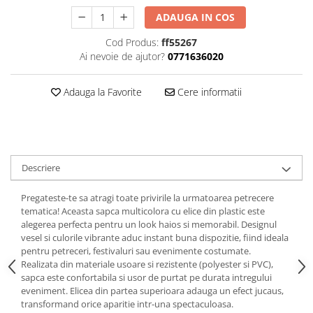
SAPCA
Papusi miniaturale
ADAUGA IN COS
MACHETE MOTOCICLETE SI
Articole Petrecere
Casute de papusi
BICICLETE
ARTICOLE PENTRU VALENTINE'S
Cod Produs:
ff55267
MACHETE NAVE MILITARE –
DAY
Ai nevoie de ajutor?
0771636020
Miniaturi Navale de Colectie
BALOANE AIRWALKERS
MACHETE RALIU – Miniaturi Masini
BALOANE MODELE DEOSEBITE
Adauga la Favorite
Cere informatii
de Raliu la Diverse Scari
BALOANE MUZICALE
MACHETE VEHICULE INTERVENTIE
BALOANE SUPERSHAPE SI JUMBO
DECORATIUNI CRACIUN SI ANUL
MINI DIORAME
NOU
Seturi HOTWHEELS
Descriere
DECORATIUNI PETRECERE
VITRINE, FIGURINE, ACCESORII
CARNAVAL
Pregateste-te sa atragi toate privirile la urmatoarea petrecere
MACHETE
LUMANARI PETRECERI ANIVERSARI
tematica! Aceasta sapca multicolora cu elice din plastic este
alegerea perfecta pentru un look haios si memorabil. Designul
PAPUSI SI DECORATIUNI HORROR
vesel si culorile vibrante aduc instant buna dispozitie, fiind ideala
POSTERE PENTRU PERETE SI
pentru petreceri, festivaluri sau evenimente costumate.
ACCESORII
Realizata din materiale usoare si rezistente (polyester si PVC),
SUPORTERI MECIURI SPORT
sapca este confortabila si usor de purtat pe durata intregului
eveniment. Elicea din partea superioara adauga un efect jucaus,
Costume Petrecere
transformand orice aparitie intr-una spectaculoasa.