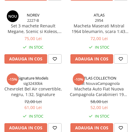
NOREV
ATLAS
NOU
2227-B
2954
Set 3 machete Renault
Macheta Maserati Mistral
Megane, Scenic si Koleos,
1964 bleumarin, scara 1:43,
varianta B, display original
Atlas, cu postament
75,00 Lei
72,00 Lei
Renault, scara 1:64, Norev
IN STOC
IN STOC
ADAUGA IN COS
ADAUGA IN COS
Signature Models
ATLAS COLLECTION
-15%
-10%
sig32430bk
Fiat NouvaCampagnola
Chevrolet Bel Air convertible,
Macheta Auto Fiat Nuova
negru, 1:32, Signature
Campagnola Carabinieri 1982
– Scara 1:43, Atlas Collection
72,00 Lei
58,00 Lei
61,00 Lei
52,00 Lei
IN STOC
IN STOC
ADAUGA IN COS
ADAUGA IN COS