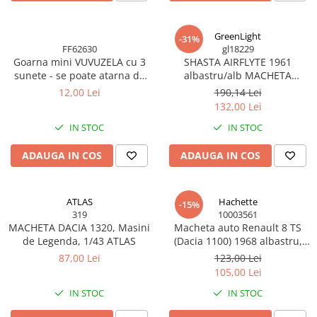
BODY - BUST
COSTUME BAIETI SI PELERINE
GreenLight
-31%
COSTUME FETE ROCHITE FUSTE
FF62630
gl18229
COSTUME PETRECERE ADULTI
Goarna mini VUVUZELA cu 3
SHASTA AIRFLYTE 1961
sunete - se poate atarna de
albastru/alb MACHETA
COSTUME SI ACCESORII
gat
RULOTA SCARA 1/24
12,00 Lei
190,14 Lei
TRICOURI TEMATICE 3D
GREENLIGHT
132,00 Lei
IN STOC
IN STOC
ADAUGA IN COS
ADAUGA IN COS
ATLAS
Hachette
-15%
319
10003561
MACHETA DACIA 1320, Masini
Macheta auto Renault 8 TS
de Legenda, 1/43 ATLAS
(Dacia 1100) 1968 albastru,
scara 1:24, Hachette
87,00 Lei
123,00 Lei
105,00 Lei
IN STOC
IN STOC