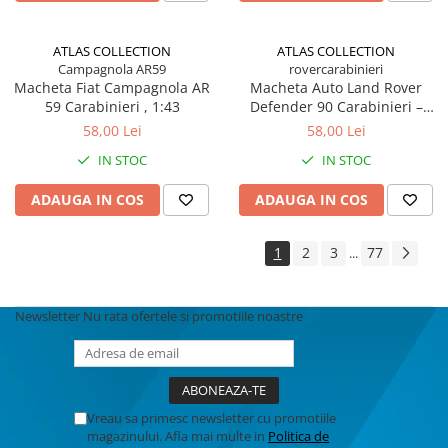
ATLAS COLLECTION
ATLAS COLLECTION
Campagnola AR59
rovercarabinieri
Macheta Fiat Campagnola AR
Macheta Auto Land Rover
59 Carabinieri , 1:43
Defender 90 Carabinieri –
Scara 1:43, Atlas Collection
58,00 Lei
58,00 Lei
IN STOC
IN STOC
ADAUGA IN COS
ADAUGA IN COS
1
2
3
77
...
Newsletter
Nu rata ofertele si promotiile noastre
Vreau sa primesc newsletter cu promotiile
magazinului. Afla mai multe in
Politica de