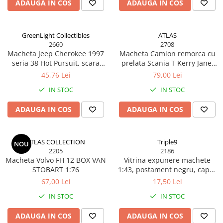
ADAUGA IN COS
ADAUGA IN COS
GreenLight Collectibles
ATLAS
2660
2708
Macheta Jeep Cherokee 1997
Macheta Camion remorca cu
seria 38 Hot Pursuit, scara
prelata Scania T Kerry Jane,
1:64, Greenlight gl42960c
H777, Eddie Stobart, scara
45,76 Lei
79,00 Lei
1/76, Atlas Edition
IN STOC
IN STOC
ADAUGA IN COS
ADAUGA IN COS
ATLAS COLLECTION
Triple9
NOU
2205
2186
Macheta Volvo FH 12 BOX VAN
Vitrina expunere machete
STOBART 1:76
1:43, postament negru, capac
transparent, stivuibila, 14.5 x
67,00 Lei
17,50 Lei
7.5 x 6 cm
IN STOC
IN STOC
ADAUGA IN COS
ADAUGA IN COS