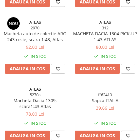
SAPCA
ADAUGA IN COS
ADAUGA IN COS
Papusi miniaturale
MACHETE MOTOCICLETE SI
Articole Petrecere
Casute de papusi
BICICLETE
ARTICOLE PENTRU VALENTINE'S
ATLAS
ATLAS
NOU
MACHETE NAVE MILITARE –
DAY
2970
312
Miniaturi Navale de Colectie
BALOANE AIRWALKERS
Macheta auto de colectie ARO
MACHETA DACIA 1304 PICK-UP
243 rosie, scara 1:43, Atlas
1 43 ATLAS
MACHETE RALIU – Miniaturi Masini
BALOANE MODELE DEOSEBITE
de Raliu la Diverse Scari
92,00 Lei
80,00 Lei
BALOANE MUZICALE
MACHETE VEHICULE INTERVENTIE
IN STOC
IN STOC
BALOANE SUPERSHAPE SI JUMBO
DECORATIUNI CRACIUN SI ANUL
MINI DIORAME
ADAUGA IN COS
ADAUGA IN COS
NOU
Seturi HOTWHEELS
DECORATIUNI PETRECERE
VITRINE, FIGURINE, ACCESORII
CARNAVAL
ATLAS
MACHETE
LUMANARI PETRECERI ANIVERSARI
5270a
ff62410
Macheta Dacia 1309,
Sapca ITALIA
PAPUSI SI DECORATIUNI HORROR
scara1:43 Atlas
39,66 Lei
POSTERE PENTRU PERETE SI
78,00 Lei
ACCESORII
IN STOC
IN STOC
SUPORTERI MECIURI SPORT
Costume Petrecere
ADAUGA IN COS
ADAUGA IN COS