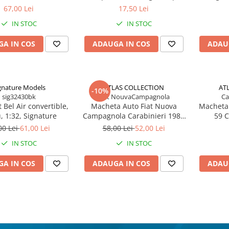
transparent, stivuibila, 14.5 x
variant
67,00 Lei
17,50 Lei
7.5 x 6 cm
Renault
IN STOC
IN STOC
A IN COS
ADAUGA IN COS
ADAU
gnature Models
ATLAS COLLECTION
AT
-10%
sig32430bk
Fiat NouvaCampagnola
Ca
 Bel Air convertible,
Macheta Auto Fiat Nuova
Macheta
, 1:32, Signature
Campagnola Carabinieri 1982
59 C
– Scara 1:43, Atlas Collection
00 Lei
61,00 Lei
58,00 Lei
52,00 Lei
IN STOC
IN STOC
A IN COS
ADAUGA IN COS
ADAU