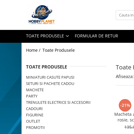
Toate Produsele
MINIATURI CASUTE PAPUSI
TOATE PRODUSELE
FORMULAR DE RETUR
Accesorii miniaturale
Accesorii miniaturale diverse
Home /
Toate Produsele
Baie si toaleta
Covoare miniaturale
Toate 
TOATE PRODUSELE
Curatenie si Intretinere
Afiseaza:
MINIATURI CASUTE PAPUSI
Iluminat miniatural
SETURI SI PACHETE CADOU
Obiecte casnice miniaturale
MACHETE
Portelan deluxe cu aur 24K
PARTY
TRENULETE ELECTRICE SI ACCESORII
Textile si lenjerii miniaturale
-21%
CADOURI
Vesela si servire miniaturi
Macheta a
FIGURINE
Mobilier miniatural
rosie, s
OUTLET
metali
135,
PROMOTII
Baie miniaturala