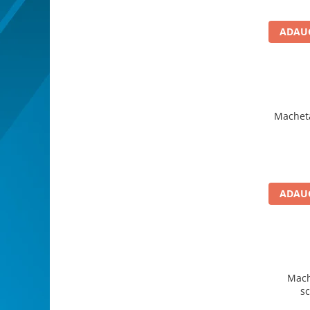
Bucatarie miniatura
Dormitor miniatural
ADAUG
Exterior miniatural
Living miniatural
Seturi mobilier miniatural
Materiale miniaturale si DIY
Macheta
Accesorii DIY miniaturale
Materiale constructie miniaturale
Pardoseli si textile miniaturale
Decoratiuni miniaturale
Decor exterior
ADAUG
Decor interior miniatural
Plante si Flori miniaturale
Miniaturi alimentare
Bauturi miniaturale
Mach
Mancare miniaturala
sc
Figurine miniaturale