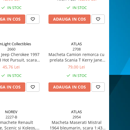
GREENLIGHT
IN STOC
IN STOC
GA IN COS
ADAUGA IN COS
nLight Collectibles
ATLAS
2660
2708
 Jeep Cherokee 1997
Macheta Camion remorca cu
8 Hot Pursuit, scara
prelata Scania T Kerry Jane,
Greenlight gl42960c
H777, Eddie Stobart, scara
45,76 Lei
79,00 Lei
1/76, Atlas Edition
IN STOC
IN STOC
GA IN COS
ADAUGA IN COS
NOREV
ATLAS
2227-B
2954
 machete Renault
Macheta Maserati Mistral
, Scenic si Koleos,
1964 bleumarin, scara 1:43,