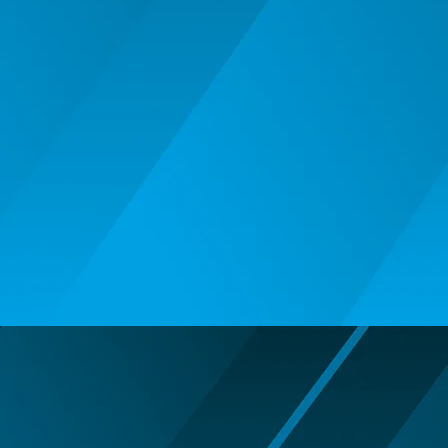
BALOANE MUZICALE
BALOANE SUPERSHAPE SI JUMBO
DECORATIUNI CRACIUN SI ANUL
NOU
DECORATIUNI PETRECERE
CARNAVAL
LUMANARI PETRECERI ANIVERSARI
PAPUSI SI DECORATIUNI HORROR
POSTERE PENTRU PERETE SI
ACCESORII
SUPORTERI MECIURI SPORT
Costume Petrecere
BODY - BUST
COSTUME BAIETI SI PELERINE
COSTUME FETE ROCHITE FUSTE
COSTUME PETRECERE ADULTI
COSTUME SI ACCESORII
TRICOURI TEMATICE 3D