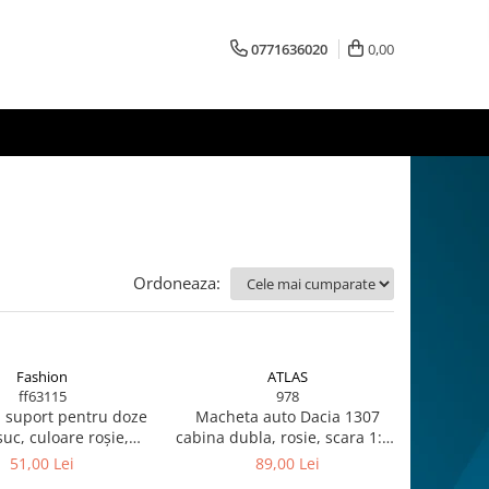
0771636020
0,00
Ordoneaza:
Fashion
ATLAS
ff63115
978
 suport pentru doze
Macheta auto Dacia 1307
uc, culoare roșie,
cabina dubla, rosie, scara 1:43
ă pentru adulți – Cod
Atlas
51,00 Lei
89,00 Lei
63115