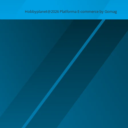
ARIPI SI ARTICOLE DIN PENE/TULLE
Hobbyplanet@2026
Platforma E-commerce by Gomag
ARMY/POLICE/MARINE PARTY
ARTICOLE DE MAKE-UP
HALLOWEEN
ARTICOLE MAKE-UP PETRECERE
ARTICOLE PENTRU DEGHIZAT
BENTITE PENTRU CAP SERBARI
BENTITE SUPER DECOR CRACIUN
BRETELE/CURELE/CRAVATE/PAPIOANE
CAVALERI - ARME SI DECORATIUNI
CIORAPI MANUSI INCALTAMINTE
COWBOY WESTERN
HALLOWEEN ACCESORIES
INDIENI - OBIECTE SI DECORATIUNI
LENTILE DE CONTACT HALLOWEEN
MAJORETE
MANUSI COLANTI ACCESORII