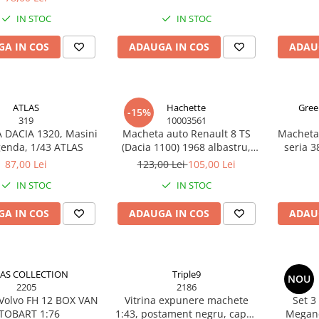
IN STOC
IN STOC
A IN COS
ADAUGA IN COS
ADAU
ATLAS
Hachette
Gree
-15%
319
10003561
DACIA 1320, Masini
Macheta auto Renault 8 TS
Macheta
genda, 1/43 ATLAS
(Dacia 1100) 1968 albastru,
seria 3
scara 1:24, Hachette
1:64, 
87,00 Lei
123,00 Lei
105,00 Lei
IN STOC
IN STOC
A IN COS
ADAUGA IN COS
ADAU
AS COLLECTION
Triple9
NOU
2205
2186
Volvo FH 12 BOX VAN
Vitrina expunere machete
Set 3
TOBART 1:76
1:43, postament negru, capac
Megane