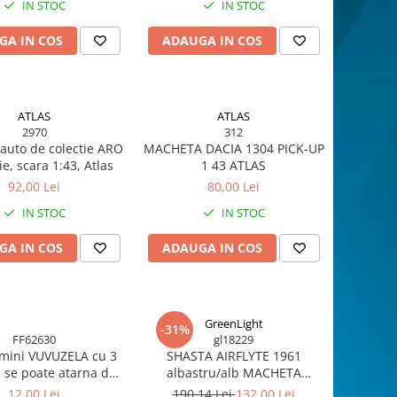
IN STOC
IN STOC
GA IN COS
ADAUGA IN COS
ATLAS
ATLAS
2970
312
auto de colectie ARO
MACHETA DACIA 1304 PICK-UP
ie, scara 1:43, Atlas
1 43 ATLAS
92,00 Lei
80,00 Lei
IN STOC
IN STOC
GA IN COS
ADAUGA IN COS
GreenLight
-31%
FF62630
gl18229
UZELA cu 3
SHASTA AIRFLYTE 1961
- se poate atarna de
albastru/alb MACHETA
gat
RULOTA SCARA 1/24
12,00 Lei
190,14 Lei
132,00 Lei