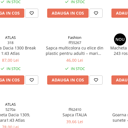
IN STOC
IN STOC
A IN COS
ADAUGA IN COS
ADAU
ATLAS
Fashion
NOU
318
ff55267
 Dacia 1300 Break
Sapca multicolora cu elice din
Macheta 
1:43 Atlas
plastic pentru adulti – marime
243 ros
universala, model amuzant
87,00 Lei
46,00 Lei
FF55267
IN STOC
IN STOC
A IN COS
ADAUGA IN COS
ADAU
ATLAS
5270a
ff62410
eta Dacia 1309,
Sapca ITALIA
Goarna mini VUV
ara1:43 Atlas
sunete 
39,66 Lei
78,00 Lei