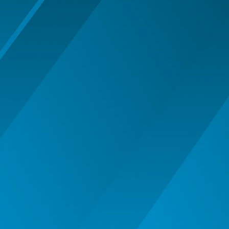
MASTI MUSTATA BARBA PETRECERE
MASTI SI MASTI MORPH -
HALLOWEEN
OCHELARI PETRECERE CARNAVAL
OFERTE
PALARIE
PALARIE FES COIF CASCA
PALARII SI BENTITE HALLOWEEN
PERUCI HALLOWEEN
PERUCI PETRECERE CARNAVAL
PETRECERE DE ABSOLVIRE
PIRATI - SET ARME SI DECORATIUNI
SAPCA
Articole Petrecere
ARTICOLE PENTRU VALENTINE'S
DAY
BALOANE AIRWALKERS
BALOANE MODELE DEOSEBITE