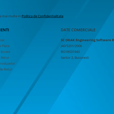
la mai multe in
Politica de Confidentialitate
IENTI
DATE COMERCIALE
par
SC ORAK Engineering Software 
 Plata
J40/5201/2006
 livrare
RO18531943
e Retur
Sector 2, Bucuresti
Produselor
de Retur