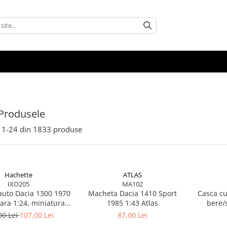
Produsele
1-
24
din
1833
produse
Hachette
ATLAS
IXO205
MA102
uto Dacia 1300 1970
Macheta Dacia 1410 Sport
Casca cu
cara 1:24, miniatura
1985 1:43 Atlas
bere/s
ca pentru colectie
ajustabil
00 Lei
107,00 Lei
87,00 Lei