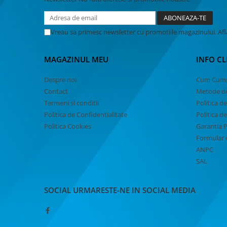
MACHETE CAMIOANE / CAP
TRACTOR
MACHETE ELICOPTERE SI AVIOANE
Vreau sa primesc newsletter cu promotiile magazinului. Af
MACHETE MOTOCICLETE SI
BICICLETE
MAGAZINUL MEU
INFO CL
MACHETE NAVE MILITARE –
Miniaturi Navale de Colectie
Despre noi
Cum Cum
Contact
Metode de
MACHETE RALIU – Miniaturi Masini
Termeni si conditii
Politica de
de Raliu la Diverse Scari
Politica de Confidentialitate
Politica d
MACHETE VEHICULE INTERVENTIE
Politica Cookies
Garantia 
MINI DIORAME
Formular 
ANPC
Seturi HOTWHEELS
SAL
VITRINE, FIGURINE, ACCESORII
MACHETE
SOCIAL
URMARESTE-NE IN SOCIAL MEDIA
PARTY
ACCESORII CARNAVAL
ACCESORII SI BIJUTERII CARNAVAL