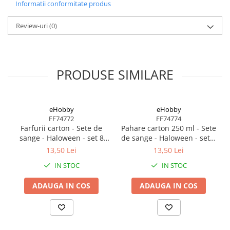
BODY - BUST
Informatii conformitate produs
COSTUME BAIETI SI PELERINE
Review-uri
(0)
COSTUME FETE ROCHITE FUSTE
COSTUME PETRECERE ADULTI
COSTUME SI ACCESORII
TRICOURI TEMATICE 3D
PRODUSE SIMILARE
eHobby
eHobby
FF74772
FF74774
Farfurii carton - Sete de
Pahare carton 250 ml - Sete
sange - Haloween - set 8
de sange - Haloween - set 8
bucati
bucati
13,50 Lei
13,50 Lei
IN STOC
IN STOC
ADAUGA IN COS
ADAUGA IN COS