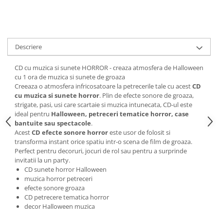
SAPCA
Papusi miniaturale
MACHETE MOTOCICLETE SI
Articole Petrecere
Casute de papusi
BICICLETE
ARTICOLE PENTRU VALENTINE'S
MACHETE NAVE MILITARE –
DAY
Miniaturi Navale de Colectie
Descriere
BALOANE AIRWALKERS
MACHETE RALIU – Miniaturi Masini
BALOANE MODELE DEOSEBITE
CD cu muzica si sunete HORROR - creaza atmosfera de Halloween
de Raliu la Diverse Scari
BALOANE MUZICALE
cu 1 ora de muzica si sunete de groaza
Creeaza o atmosfera infricosatoare la petrecerile tale cu acest
CD
MACHETE VEHICULE INTERVENTIE
BALOANE SUPERSHAPE SI JUMBO
cu muzica si sunete horror
. Plin de efecte sonore de groaza,
DECORATIUNI CRACIUN SI ANUL
MINI DIORAME
strigate, pasi, usi care scartaie si muzica intunecata, CD-ul este
NOU
ideal pentru
Halloween, petreceri tematice horror, case
Seturi HOTWHEELS
DECORATIUNI PETRECERE
bantuite sau spectacole
.
VITRINE, FIGURINE, ACCESORII
Acest
CD efecte sonore horror
este usor de folosit si
CARNAVAL
MACHETE
transforma instant orice spatiu intr-o scena de film de groaza.
LUMANARI PETRECERI ANIVERSARI
Perfect pentru decoruri, jocuri de rol sau pentru a surprinde
PAPUSI SI DECORATIUNI HORROR
invitatii la un party.
CD sunete horror Halloween
POSTERE PENTRU PERETE SI
muzica horror petreceri
ACCESORII
efecte sonore groaza
SUPORTERI MECIURI SPORT
CD petrecere tematica horror
Costume Petrecere
decor Halloween muzica