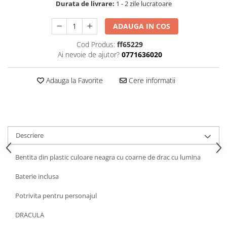
SAPCA
Durata de livrare:
1 - 2 zile lucratoare
Papusi miniaturale
MACHETE MOTOCICLETE SI
Articole Petrecere
Casute de papusi
BICICLETE
ADAUGA IN COS
ARTICOLE PENTRU VALENTINE'S
MACHETE NAVE MILITARE –
DAY
Cod Produs:
ff65229
Miniaturi Navale de Colectie
BALOANE AIRWALKERS
Ai nevoie de ajutor?
0771636020
MACHETE RALIU – Miniaturi Masini
BALOANE MODELE DEOSEBITE
de Raliu la Diverse Scari
BALOANE MUZICALE
Adauga la Favorite
Cere informatii
MACHETE VEHICULE INTERVENTIE
BALOANE SUPERSHAPE SI JUMBO
DECORATIUNI CRACIUN SI ANUL
MINI DIORAME
NOU
Seturi HOTWHEELS
DECORATIUNI PETRECERE
Descriere
VITRINE, FIGURINE, ACCESORII
CARNAVAL
MACHETE
LUMANARI PETRECERI ANIVERSARI
Bentita din plastic culoare neagra cu coarne de drac cu lumina
PAPUSI SI DECORATIUNI HORROR
Baterie inclusa
POSTERE PENTRU PERETE SI
ACCESORII
Potrivita pentru personajul
SUPORTERI MECIURI SPORT
Costume Petrecere
DRACULA