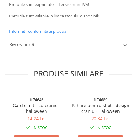
BODY - BUST
Preturile sunt exprimate in Lei si contin TVA!
COSTUME BAIETI SI PELERINE
Preturile sunt valabile in limita stocului disponibil!
COSTUME FETE ROCHITE FUSTE
COSTUME PETRECERE ADULTI
Informatii conformitate produs
COSTUME SI ACCESORII
TRICOURI TEMATICE 3D
Review-uri
(0)
PRODUSE SIMILARE
ff74646
ff74689
Gard cimitir cu craniu -
Pahare pentru shot - design
halloween
craniu - Halloween
14,24 Lei
20,34 Lei
IN STOC
IN STOC