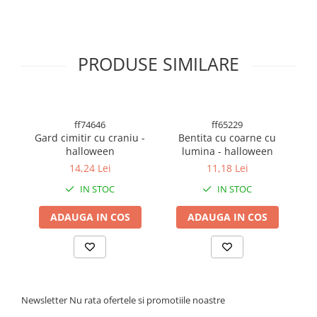
BODY - BUST
COSTUME BAIETI SI PELERINE
COSTUME FETE ROCHITE FUSTE
PRODUSE SIMILARE
COSTUME PETRECERE ADULTI
COSTUME SI ACCESORII
TRICOURI TEMATICE 3D
ff74646
ff65229
Gard cimitir cu craniu -
Bentita cu coarne cu
halloween
lumina - halloween
14,24 Lei
11,18 Lei
IN STOC
IN STOC
ADAUGA IN COS
ADAUGA IN COS
Newsletter
Nu rata ofertele si promotiile noastre