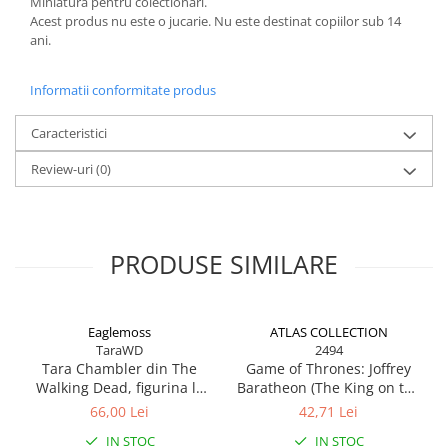
Machete Van-uri si Dubite 1:43 –
Miniatura pentru colectionari.
Miniaturi Autoutilitare si Vehicule
Acest produs nu este o jucarie. Nu este destinat copiilor sub 14
ani.
Comerciale
Muscle Cars / Sport 1:43
MACHETE AUTO ROMANESTI
Informatii conformitate produs
Machete Auto Romanesti 1:43
Machete Auto Romanesti 1:18
Caracteristici
Machete Auto Romanesti 1:24
Review-uri
(0)
MACHETE AUTO SCARA 1:24
MACHETE MILITARE
MACHETE AUTOBUZE SI TRAMVAIE
PRODUSE SIMILARE
MACHETE AUTO SCARA 1:18
Machete Auto Scara 1:32 – 1:36 –
Miniaturi Detaliate pentru Colectie
Eaglemoss
ATLAS COLLECTION
TaraWD
2494
MACHETE AUTO SCARA 1:64
Tara Chambler din The
Game of Thrones: Joffrey
Walking Dead, figurina la
Baratheon (The King on the
MACHETE AUTO SCARA 1:72 - 1:76
scara 1/21, Eaglemoss
Iron Throne), Figurina
66,00 Lei
42,71 Lei
MACHETE AUTO SCARA 1:87
rasina scara 1/21
IN STOC
IN STOC