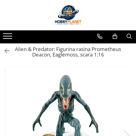
Toate Produsele
MINIATURI CASUTE PAPUSI
Accesorii miniaturale
Alien & Predator: Figurina rasina Prometheus
Accesorii miniaturale diverse
Deacon, Eaglemoss, scara 1:16
Baie si toaleta
Covoare miniaturale
Curatenie si Intretinere
Iluminat miniatural
Obiecte casnice miniaturale
Portelan deluxe cu aur 24K
Textile si lenjerii miniaturale
Vesela si servire miniaturi
Mobilier miniatural
Baie miniaturala