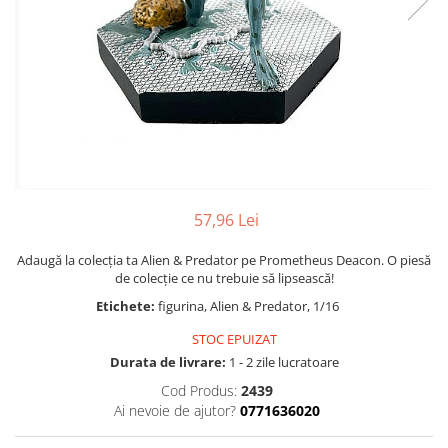
Bucatarie miniatura
Dormitor miniatural
Exterior miniatural
Living miniatural
Seturi mobilier miniatural
Materiale miniaturale si DIY
Accesorii DIY miniaturale
Materiale constructie miniaturale
57,96 Lei
Pardoseli si textile miniaturale
Decoratiuni miniaturale
Adaugă la colecția ta Alien & Predator pe Prometheus Deacon. O piesă
Decor exterior
de colecție ce nu trebuie să lipsească!
Decor interior miniatural
Etichete:
figurina, Alien & Predator, 1/16
Plante si Flori miniaturale
STOC EPUIZAT
Miniaturi alimentare
Durata de livrare:
1 - 2 zile lucratoare
Bauturi miniaturale
Cod Produs:
2439
Ai nevoie de ajutor?
0771636020
Mancare miniaturala
Figurine miniaturale