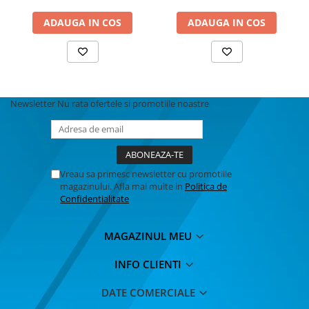
MACHETE CAMIOANE / CAP
TRACTOR
ADAUGA IN COS
ADAUGA IN COS
MACHETE ELICOPTERE SI AVIOANE
MACHETE MOTOCICLETE SI
BICICLETE
MACHETE NAVE MILITARE –
Newsletter
Nu rata ofertele si promotiile noastre
Miniaturi Navale de Colectie
MACHETE RALIU – Miniaturi Masini
de Raliu la Diverse Scari
MACHETE VEHICULE INTERVENTIE
Vreau sa primesc newsletter cu promotiile
MINI DIORAME
magazinului. Afla mai multe in
Politica de
Confidentialitate
Seturi HOTWHEELS
VITRINE, FIGURINE, ACCESORII
MAGAZINUL MEU
MACHETE
PARTY
INFO CLIENTI
ACCESORII CARNAVAL
DATE COMERCIALE
ACCESORII SI BIJUTERII CARNAVAL