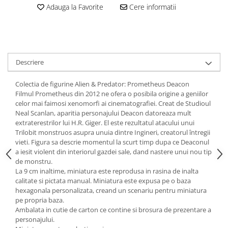
Adauga la Favorite
Cere informatii
Animale miniaturale
Papusi miniaturale
Casute de papusi
SETURI SI PACHETE CADOU
Descriere
MACHETE
MACHETE AUTO SCARA 1:43
Colectia de figurine Alien & Predator: Prometheus Deacon
Filmul Prometheus din 2012 ne ofera o posibila origine a geniilor
Machete Auto Romanesti 1:43 –
celor mai faimosi xenomorfi ai cinematografiei. Creat de Studioul
Miniaturi Dacia, ARO si Modele
Neal Scanlan, aparitia personajului Deacon datoreaza mult
Clasice
Machete Politie / Carabinieri 1:43
extraterestrilor lui H.R. Giger. El este rezultatul atacului unui
Machete Auto Civile la Scara 1:43 –
Trilobit monstruos asupra unuia dintre Ingineri, creatorul întregii
Limuzine, Hatchback si Sedan
vieti. Figura sa descrie momentul la scurt timp dupa ce Deaconul
a iesit violent din interiorul gazdei sale, dand nastere unui nou tip
Machete Prezidentiale 1:43
de monstru.
Machete Raliu 1:43 – Miniaturi
La 9 cm inaltime, miniatura este reprodusa in rasina de inalta
Oficiale și Replici Mașini de Raliu
calitate si pictata manual. Miniatura este expusa pe o baza
hexagonala personalizata, creand un scenariu pentru miniatura
Machete SUV-uri 1:43 – Miniaturi
pe propria baza.
Off-Road si Vehicule 4x4
Ambalata in cutie de carton ce contine si brosura de prezentare a
Machete Taxi 1:43
personajului.