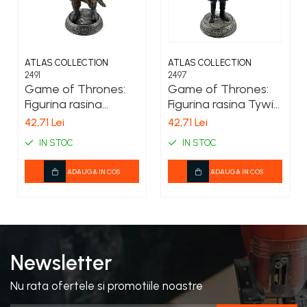
ATLAS COLLECTION
ATLAS COLLECTION
2491
2497
Game of Thrones:
Game of Thrones:
Figurina rasina
Figurina rasina Tywin
Tormund Terror of
Lannister, (Puterea
42,71 Lei
42,71 Lei
the Giants scara1/21
din spatele tronului)
IN STOC
IN STOC
scara1/21
ADAUGA IN COS
ADAUGA IN COS
Newsletter
Nu rata ofertele si promotiile noastre