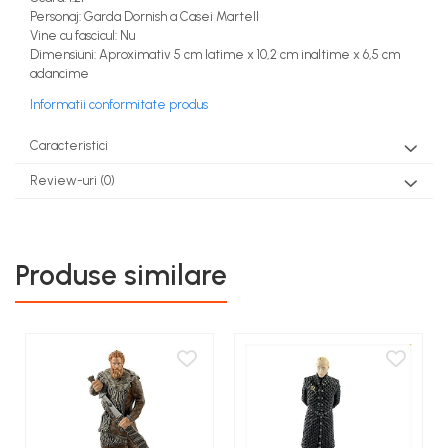
COSTUME PETRECERE ADULTI
Personaj: Garda Dornish a Casei Martell
COSTUME SI ACCESORII
Vine cu fascicul: Nu
Dimensiuni: Aproximativ 5 cm latime x 10,2 cm inaltime x 6,5 cm
TRICOURI TEMATICE 3D
adancime
Informatii conformitate produs
Caracteristici
Review-uri
(0)
Produse similare