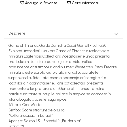
Articole Petrecere
MACHETE CAMIOANE / CAP
Adauga la Favorite
Cere informatii
Papusi miniaturale
TRACTOR
ARTICOLE PENTRU VALENTINE'S DAY
Casute de papusi
MACHETE ELICOPTERE SI
BALOANE AIRWALKERS
AVIOANE
BALOANE MODELE DEOSEBITE
Descriere
MACHETE MOTOCICLETE SI
BALOANE MUZICALE
BICICLETE
BALOANE SUPERSHAPE SI JUMBO
Game of Thrones: Garda Dornish a Casei Martell - Ediția 50
DECORATIUNI CRACIUN SI ANUL NOU
MACHETE NAVE MILITARE –
Explorati incredibilul univers Game of Thrones cu colectia de
Miniaturi Navale de Colectie
DECORATIUNI PETRECERE CARNAVAL
miniaturi Eaglemoss Collections. Aceasta serie unica prezinta
meticulos miniaturi ale personajelor emblematice,
LUMANARI PETRECERI ANIVERSARI
MACHETE RALIU – Miniaturi
monumentelor si simbolurilor din lumea Westeros si Essos. Fiecare
PAPUSI SI DECORATIUNI HORROR
Masini de Raliu la Diverse Scari
miniatura este sculptata si pictata manual cu acuratete,
POSTERE PENTRU PERETE SI
surprinzand cu fidelitate esenta personajelor îndragite si a
MACHETE VEHICULE
locatiilor din aclamata serie. Fanii pot colecta si prezenta
ACCESORII
INTERVENTIE
momentele lor preferate din Game of Thrones, retraind
SUPORTERI MECIURI SPORT
bataliile incitante si intrigile politice în timp ce se adancesc în
MINI DIORAME
Costume Petrecere
istoria bogata a acestei saga epice.
Afiliere: Casa Martell
Seturi HOTWHEELS
BODY - BUST
Simbol: Soare străpuns de o suliță
VITRINE, FIGURINE, ACCESORII
COSTUME BAIETI SI PELERINE
Motto: „nesupus, imbatabil”
MACHETE
Apariție: Sezonul 5 - Episodul 4: „Fiii Harpiei”
COSTUME FETE ROCHITE FUSTE
Scara: 1:21