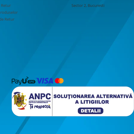
e Retur
Sector 2, Bucuresti
Produselor
de Retur