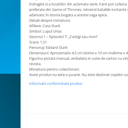
îndragite si a locatiilor din aclamata serie. Fanii pot colec
Animale miniaturale
preferate din Game of Thrones, retraind bataliile incitante si
Papusi miniaturale
adancesc în istoria bogata a acestei saga epice.
Detalii despre miniatura:
Casute de papusi
Afiliere: Casa Stark
SETURI SI PACHETE CADOU
Simbol: Lupul Urias
Sezonul 1 – Episodul 7: „Castigi sau mori”
MACHETE
Scara: 1:21
MACHETE AUTO SCARA 1:43
Personaj: Eddard Stark
Dimensiuni: Aproximativ 4,5 cm latime x 10 cm inaltime x
Machete Auto Romanesti 1:43 –
Figurina pictata manual, ambalata in cutie de carton cu vit
Miniaturi Dacia, ARO si Modele
revista.
Clasice
Machete Politie / Carabinieri 1:43
Miniatura pentru colectionari.
Machete Auto Civile la Scara 1:43 –
Acest produs nu este o jucarie. Nu este destinat copiilor su
Limuzine, Hatchback si Sedan
Informatii conformitate produs
Machete Prezidentiale 1:43
Machete Raliu 1:43 – Miniaturi
Oficiale și Replici Mașini de Raliu
Machete SUV-uri 1:43 – Miniaturi
Off-Road si Vehicule 4x4
Machete Taxi 1:43