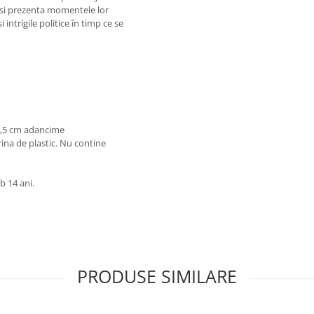
ta si prezenta momentele lor
 intrigile politice în timp ce se
 4,5 cm adancime
rina de plastic. Nu contine
b 14 ani.
PRODUSE SIMILARE