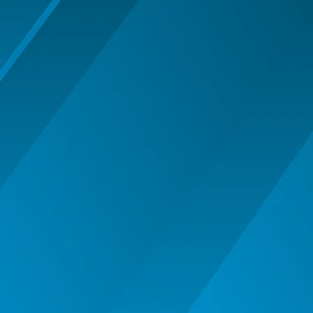
MASTI MUSTATA BARBA PETRECERE
MASTI SI MASTI MORPH -
HALLOWEEN
OCHELARI PETRECERE CARNAVAL
OFERTE
PALARIE
PALARIE FES COIF CASCA
PALARII SI BENTITE HALLOWEEN
PERUCI HALLOWEEN
PERUCI PETRECERE CARNAVAL
PETRECERE DE ABSOLVIRE
PIRATI - SET ARME SI DECORATIUNI
SAPCA
Articole Petrecere
ARTICOLE PENTRU VALENTINE'S
DAY
BALOANE AIRWALKERS
BALOANE MODELE DEOSEBITE