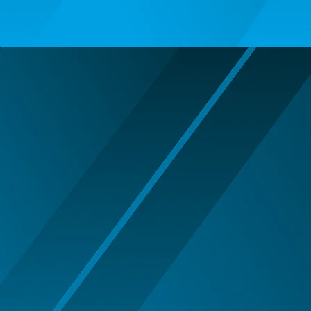
ARIPI SI ARTICOLE DIN PENE/TULLE
ARMY/POLICE/MARINE PARTY
ARTICOLE DE MAKE-UP
HALLOWEEN
ARTICOLE MAKE-UP PETRECERE
ARTICOLE PENTRU DEGHIZAT
BENTITE PENTRU CAP SERBARI
BENTITE SUPER DECOR CRACIUN
BRETELE/CURELE/CRAVATE/PAPIOANE
CAVALERI - ARME SI DECORATIUNI
CIORAPI MANUSI INCALTAMINTE
COWBOY WESTERN
HALLOWEEN ACCESORIES
INDIENI - OBIECTE SI DECORATIUNI
LENTILE DE CONTACT HALLOWEEN
MAJORETE
MANUSI COLANTI ACCESORII