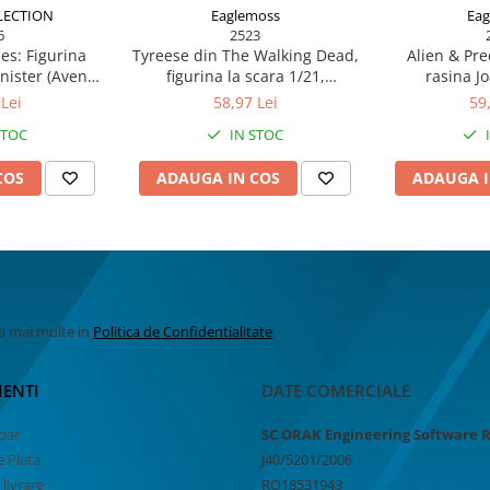
LECTION
Eaglemoss
Eag
6
2523
es: Figurina
Tyreese din The Walking Dead,
Alien & Pre
nnister (Avenge
figurina la scara 1/21,
rasina J
 scara1/21
Eaglemoss
Eaglemoss
Lei
58,97 Lei
59
STOC
IN STOC
COS
ADAUGA IN COS
ADAUGA I
la mai multe in
Politica de Confidentialitate
IENTI
DATE COMERCIALE
par
SC ORAK Engineering Software 
 Plata
J40/5201/2006
 livrare
RO18531943