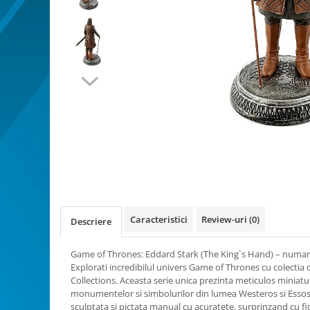
Bucatarie miniatura
Dormitor miniatural
Exterior miniatural
Living miniatural
Seturi mobilier miniatural
Materiale miniaturale si DIY
Accesorii DIY miniaturale
Materiale constructie miniaturale
Pardoseli si textile miniaturale
Distribuie
Decoratiuni miniaturale
pe
Facebook
Decor exterior
Decor interior miniatural
Caracteristici
Review-uri
(0)
Descriere
Plante si Flori miniaturale
Miniaturi alimentare
Game of Thrones: Eddard Stark (The King`s Hand) – numar
Bauturi miniaturale
Explorati incredibilul univers Game of Thrones cu colectia
Collections. Aceasta serie unica prezinta meticulos miniat
Mancare miniaturala
monumentelor si simbolurilor din lumea Westeros si Essos.
Figurine miniaturale
sculptata si pictata manual cu acuratete, surprinzand cu fi