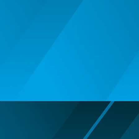
BALOANE MUZICALE
BALOANE SUPERSHAPE SI JUMBO
DECORATIUNI CRACIUN SI ANUL
NOU
DECORATIUNI PETRECERE
CARNAVAL
LUMANARI PETRECERI ANIVERSARI
PAPUSI SI DECORATIUNI HORROR
POSTERE PENTRU PERETE SI
ACCESORII
SUPORTERI MECIURI SPORT
Costume Petrecere
BODY - BUST
COSTUME BAIETI SI PELERINE
COSTUME FETE ROCHITE FUSTE
COSTUME PETRECERE ADULTI
COSTUME SI ACCESORII
TRICOURI TEMATICE 3D