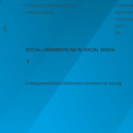
MACHETE CAMIOANE / CAP
Politica de Confidentialitate
Politica d
TRACTOR
Politica Cookies
Garantia 
MACHETE ELICOPTERE SI AVIOANE
Formular 
MACHETE MOTOCICLETE SI
ANPC
BICICLETE
SAL
MACHETE NAVE MILITARE –
Miniaturi Navale de Colectie
SOCIAL
URMARESTE-NE IN SOCIAL MEDIA
MACHETE RALIU – Miniaturi Masini
de Raliu la Diverse Scari
MACHETE VEHICULE INTERVENTIE
MINI DIORAME
Hobbyplanet@2026
Platforma E-commerce by Gomag
Seturi HOTWHEELS
VITRINE, FIGURINE, ACCESORII
MACHETE
PARTY
ACCESORII CARNAVAL
ACCESORII SI BIJUTERII CARNAVAL