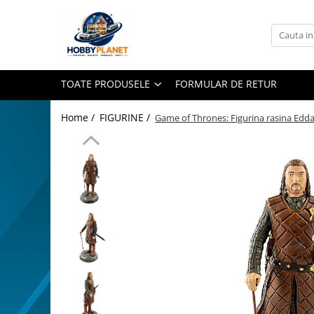
Toate Produsele
MINIATURI CASUTE PAPUSI
TOATE PRODUSELE
FORMULAR DE RETUR
Accesorii miniaturale
Accesorii miniaturale diverse
Home /
FIGURINE /
Game of Thrones: Figurina rasina Edda
Baie si toaleta
Covoare miniaturale
Curatenie si Intretinere
Iluminat miniatural
Obiecte casnice miniaturale
Portelan deluxe cu aur 24K
Textile si lenjerii miniaturale
Vesela si servire miniaturi
Mobilier miniatural
Baie miniaturala