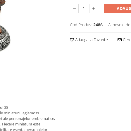
ADAUG
Cod Produs:
2486
Ai nevoie de
Adauga la Favorite
Cere 
ul 38
 de miniaturi Eaglemoss
uri ale personajelor emblematice,
 Fiecare miniatura este
delitate esenta personajelor