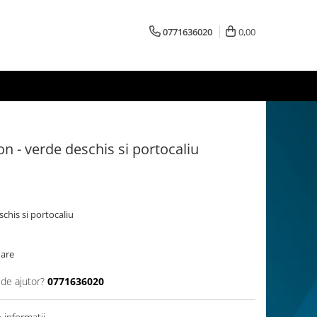
0771636020
0,00
n - verde deschis si portocaliu
chis si portocaliu
oare
 de ajutor?
0771636020