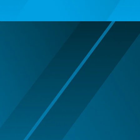
ARIPI SI ARTICOLE DIN PENE/TULLE
ARMY/POLICE/MARINE PARTY
ARTICOLE DE MAKE-UP
HALLOWEEN
ARTICOLE MAKE-UP PETRECERE
ARTICOLE PENTRU DEGHIZAT
BENTITE PENTRU CAP SERBARI
BENTITE SUPER DECOR CRACIUN
BRETELE/CURELE/CRAVATE/PAPIOANE
CAVALERI - ARME SI DECORATIUNI
CIORAPI MANUSI INCALTAMINTE
COWBOY WESTERN
HALLOWEEN ACCESORIES
INDIENI - OBIECTE SI DECORATIUNI
LENTILE DE CONTACT HALLOWEEN
MAJORETE
MANUSI COLANTI ACCESORII