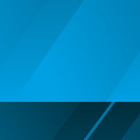
BALOANE MUZICALE
BALOANE SUPERSHAPE SI JUMBO
DECORATIUNI CRACIUN SI ANUL
NOU
DECORATIUNI PETRECERE
CARNAVAL
LUMANARI PETRECERI ANIVERSARI
PAPUSI SI DECORATIUNI HORROR
POSTERE PENTRU PERETE SI
ACCESORII
SUPORTERI MECIURI SPORT
Costume Petrecere
BODY - BUST
COSTUME BAIETI SI PELERINE
COSTUME FETE ROCHITE FUSTE
COSTUME PETRECERE ADULTI
COSTUME SI ACCESORII
TRICOURI TEMATICE 3D