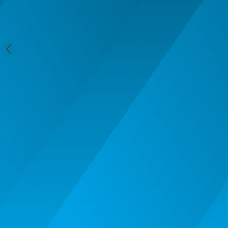
MACHETE CAMIOANE / CAP
TRACTOR
MACHETE ELICOPTERE SI AVIOANE
MACHETE MOTOCICLETE SI
BICICLETE
MACHETE NAVE MILITARE –
Miniaturi Navale de Colectie
MACHETE RALIU – Miniaturi Masini
de Raliu la Diverse Scari
MACHETE VEHICULE INTERVENTIE
MINI DIORAME
Seturi HOTWHEELS
VITRINE, FIGURINE, ACCESORII
MACHETE
PARTY
ACCESORII CARNAVAL
ACCESORII SI BIJUTERII CARNAVAL