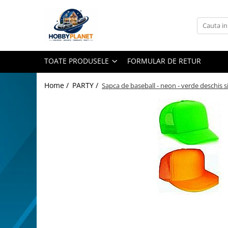
Toate Produsele
MINIATURI CASUTE PAPUSI
TOATE PRODUSELE
FORMULAR DE RETUR
Accesorii miniaturale
Accesorii miniaturale diverse
Home /
PARTY /
Sapca de baseball - neon - verde deschis s
Baie si toaleta
Covoare miniaturale
Curatenie si Intretinere
Iluminat miniatural
Obiecte casnice miniaturale
Portelan deluxe cu aur 24K
Textile si lenjerii miniaturale
Vesela si servire miniaturi
Mobilier miniatural
Distribuie
pe
Baie miniaturala
Facebook