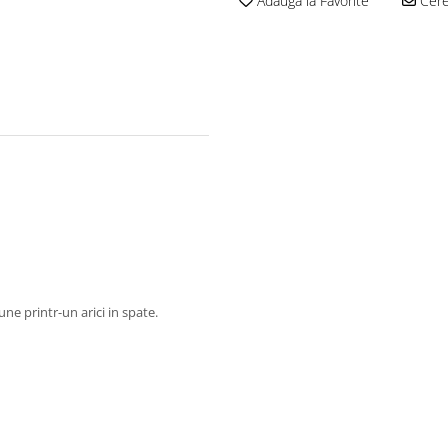
Adauga la Favorite
Cere 
une printr-un arici in spate.