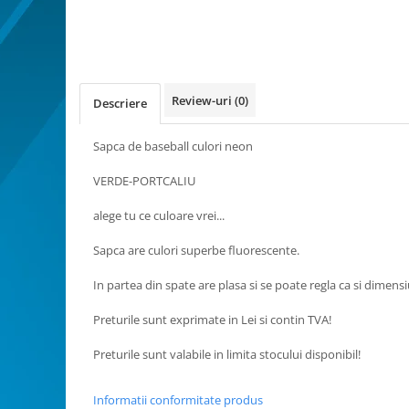
Bucatarie miniatura
Dormitor miniatural
Exterior miniatural
Living miniatural
Review-uri
(0)
Seturi mobilier miniatural
Descriere
Materiale miniaturale si DIY
Sapca de baseball culori neon
Accesorii DIY miniaturale
Materiale constructie miniaturale
VERDE-PORTCALIU
Pardoseli si textile miniaturale
alege tu ce culoare vrei...
Decoratiuni miniaturale
Sapca are culori superbe fluorescente.
Decor exterior
Decor interior miniatural
In partea din spate are plasa si se poate regla ca si dimensi
Plante si Flori miniaturale
Preturile sunt exprimate in Lei si contin TVA!
Miniaturi alimentare
Bauturi miniaturale
Preturile sunt valabile in limita stocului disponibil!
Mancare miniaturala
Figurine miniaturale
Informatii conformitate produs