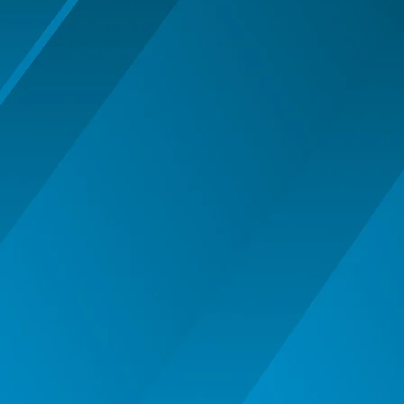
MASTI MUSTATA BARBA PETRECERE
MASTI SI MASTI MORPH -
HALLOWEEN
OCHELARI PETRECERE CARNAVAL
OFERTE
PALARIE
PALARIE FES COIF CASCA
PALARII SI BENTITE HALLOWEEN
PERUCI HALLOWEEN
PERUCI PETRECERE CARNAVAL
PETRECERE DE ABSOLVIRE
PIRATI - SET ARME SI DECORATIUNI
SAPCA
Articole Petrecere
ARTICOLE PENTRU VALENTINE'S
DAY
BALOANE AIRWALKERS
BALOANE MODELE DEOSEBITE