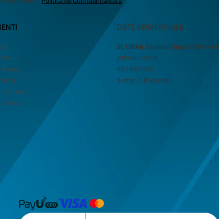
la mai multe in
Politica de Confidentialitate
IENTI
DATE COMERCIALE
par
SC ORAK Engineering Software 
 Plata
J40/5201/2006
 livrare
RO18531943
e Retur
Sector 2, Bucuresti
Produselor
de Retur