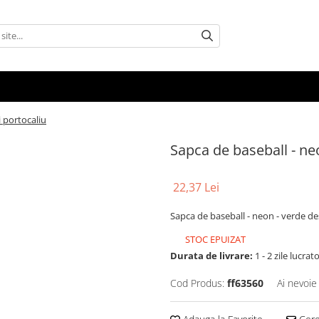
i portocaliu
Sapca de baseball - neo
22,37 Lei
Sapca de baseball - neon - verde des
STOC EPUIZAT
Durata de livrare:
1 - 2 zile lucrat
Cod Produs:
ff63560
Ai nevoie