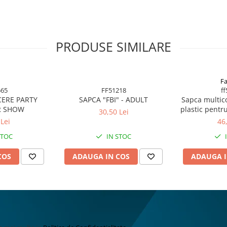
PRODUSE SIMILARE
Fa
565
FF51218
f
CERE PARTY
SAPCA "FBI" - ADULT
Sapca multico
 SHOW
plastic pentr
30,50 Lei
universala,
Lei
46
FF
STOC
IN STOC
COS
ADAUGA IN COS
ADAUGA I