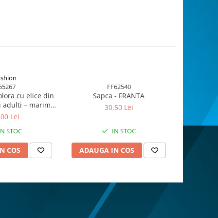
shion
f55267
FF62540
lora cu elice din
Sapca - FRANTA
Șapcă Roc
u adulti – marime
lănțișor 
30,50 Lei
 model amuzant
pentru adu
,00 Lei
55267
IN STOC
IN STOC
N COS
ADAUGA IN COS
ADAUG