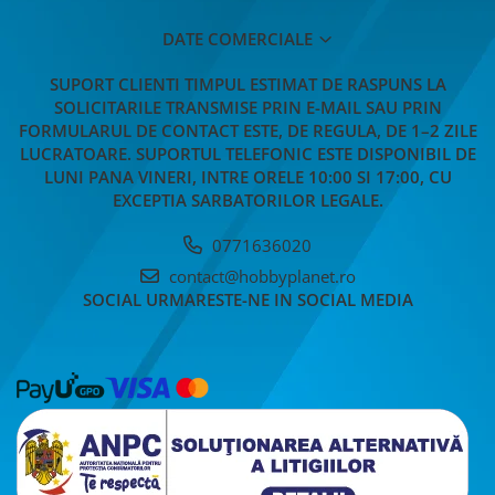
MACHETE CAMIOANE / CAP
TRACTOR
DATE COMERCIALE
MACHETE ELICOPTERE SI AVIOANE
SUPORT CLIENTI
TIMPUL ESTIMAT DE RASPUNS LA
MACHETE MOTOCICLETE SI
SOLICITARILE TRANSMISE PRIN E-MAIL SAU PRIN
BICICLETE
FORMULARUL DE CONTACT ESTE, DE REGULA, DE 1–2 ZILE
MACHETE NAVE MILITARE –
LUCRATOARE. SUPORTUL TELEFONIC ESTE DISPONIBIL DE
Miniaturi Navale de Colectie
LUNI PANA VINERI, INTRE ORELE 10:00 SI 17:00, CU
EXCEPTIA SARBATORILOR LEGALE.
MACHETE RALIU – Miniaturi Masini
de Raliu la Diverse Scari
0771636020
MACHETE VEHICULE INTERVENTIE
contact@hobbyplanet.ro
MINI DIORAME
SOCIAL
URMARESTE-NE IN SOCIAL MEDIA
Seturi HOTWHEELS
VITRINE, FIGURINE, ACCESORII
MACHETE
PARTY
ACCESORII CARNAVAL
ACCESORII SI BIJUTERII CARNAVAL