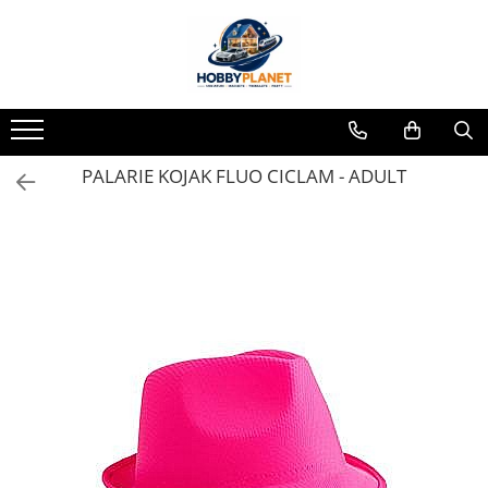
Toate Produsele
MINIATURI CASUTE PAPUSI
Accesorii miniaturale
PALARIE KOJAK FLUO CICLAM - ADULT
Accesorii miniaturale diverse
Baie si toaleta
Covoare miniaturale
Curatenie si Intretinere
Iluminat miniatural
Obiecte casnice miniaturale
Portelan deluxe cu aur 24K
Textile si lenjerii miniaturale
Vesela si servire miniaturi
Mobilier miniatural
Baie miniaturala