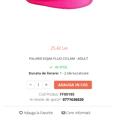
Bucatarie miniatura
Dormitor miniatural
Exterior miniatural
Living miniatural
Seturi mobilier miniatural
Materiale miniaturale si DIY
Accesorii DIY miniaturale
25,42 Lei
Materiale constructie miniaturale
Pardoseli si textile miniaturale
PALARIE KOJAK FLUO CICLAM - ADULT
Decoratiuni miniaturale
IN STOC
Decor exterior
Durata de livrare:
1 - 2 zile lucratoare
Decor interior miniatural
ADAUGA IN COS
Plante si Flori miniaturale
Miniaturi alimentare
Cod Produs:
FF80185
Ai nevoie de ajutor?
0771636020
Bauturi miniaturale
Mancare miniaturala
Adauga la Favorite
Cere informatii
Figurine miniaturale