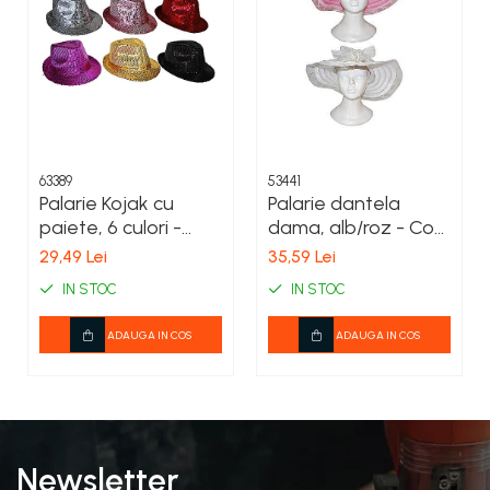
COSTUME PETRECERE ADULTI
COSTUME SI ACCESORII
TRICOURI TEMATICE 3D
63389
53441
Palarie Kojak cu
Palarie dantela
paiete, 6 culori -
dama, alb/roz - Cod
Cod 63389
53441
29,49 Lei
35,59 Lei
IN STOC
IN STOC
ADAUGA IN COS
ADAUGA IN COS
Newsletter