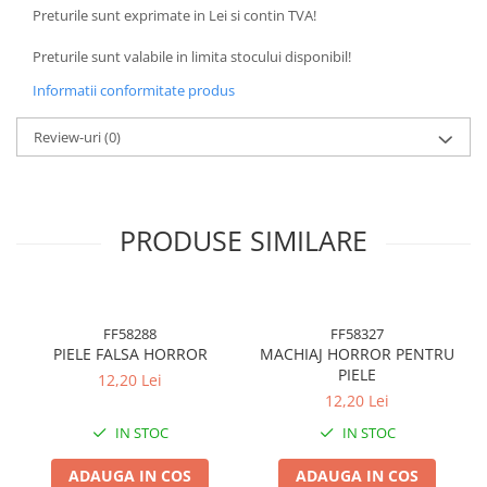
BODY - BUST
Preturile sunt exprimate in Lei si contin TVA!
COSTUME BAIETI SI PELERINE
Preturile sunt valabile in limita stocului disponibil!
COSTUME FETE ROCHITE FUSTE
Informatii conformitate produs
COSTUME PETRECERE ADULTI
COSTUME SI ACCESORII
Review-uri
(0)
TRICOURI TEMATICE 3D
PRODUSE SIMILARE
FF58288
FF58327
PIELE FALSA HORROR
MACHIAJ HORROR PENTRU
PIELE
12,20 Lei
12,20 Lei
IN STOC
IN STOC
ADAUGA IN COS
ADAUGA IN COS