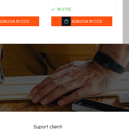
20
IN STOC
ADAUGA IN COS
ADAUGA IN COS
Suport clienti