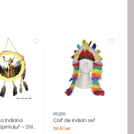
ff50295
ff
a Indiana
Coif de indian sef
B
iritului" – Stil
I
36,61 Lei
tentic