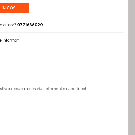
 IN COS
e ajutor?
0771636020
 informatii
estivaluri sau ca accesoriu statement cu vibe tribal.