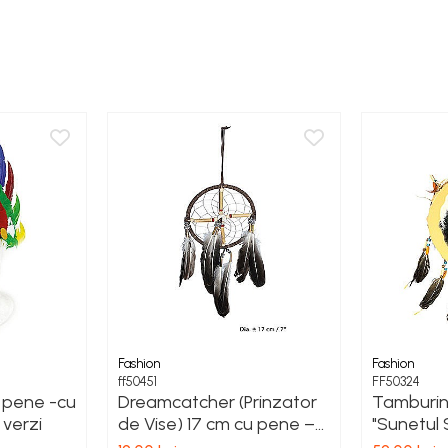
Fashion
Fashion
ff50451
FF50324
u pene -cu
Dreamcatcher (Prinzator
Tamburin
 verzi
de Vise) 17 cm cu pene –
"Sunetul Sp
decor boho protector,
Tribal Au