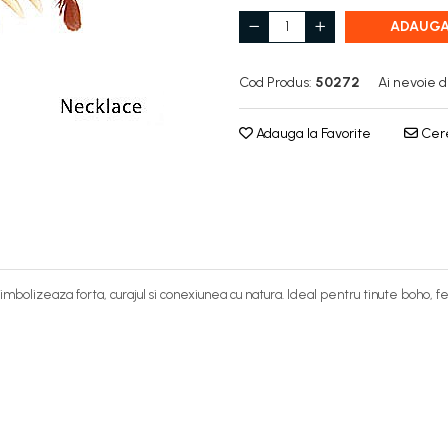
ADAUGA
Cod Produs:
50272
Ai nevoie d
Adauga la Favorite
Cere
 simbolizeaza forta, curajul si conexiunea cu natura. Ideal pentru tinute boho, f