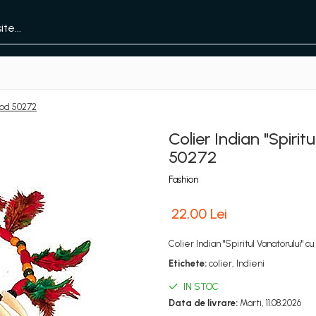
 Cod 50272
Colier Indian "Spirit
50272
Fashion
22,00 Lei
Colier Indian "Spiritul Vanatorului" c
Etichete:
colier, Indieni
IN STOC
Data de livrare:
Marti, 11.08.2026