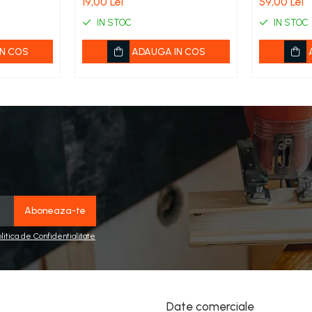
19,00 Lei
59,00 Lei
cod 50451
IN STOC
IN STOC
N COS
ADAUGA IN COS
olitica de Confidentialitate
Date comerciale