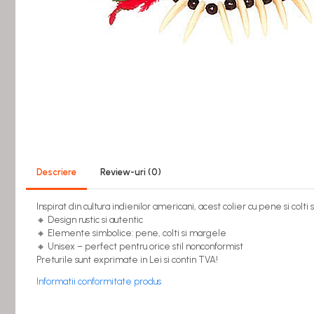
Bucatarie miniatura
Dormitor miniatural
Exterior miniatural
Living miniatural
Seturi mobilier miniatural
Materiale miniaturale si DIY
Distribuie
pe
Accesorii DIY miniaturale
Facebook
Materiale constructie miniaturale
Pardoseli si textile miniaturale
Descriere
Review-uri
(0)
Decoratiuni miniaturale
Decor exterior
Inspirat din cultura indienilor americani, acest colier cu pene si colti
Decor interior miniatural
🔸 Design rustic si autentic
🔸 Elemente simbolice: pene, colti si margele
Plante si Flori miniaturale
🔸 Unisex – perfect pentru orice stil nonconformist
Miniaturi alimentare
Preturile sunt exprimate in Lei si contin TVA!
Bauturi miniaturale
Informatii conformitate produs
Mancare miniaturala