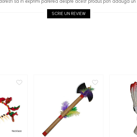
oresti sa iti exprimi parerea despre acest produs poti adauga un 
SCRIE UN REVIEW