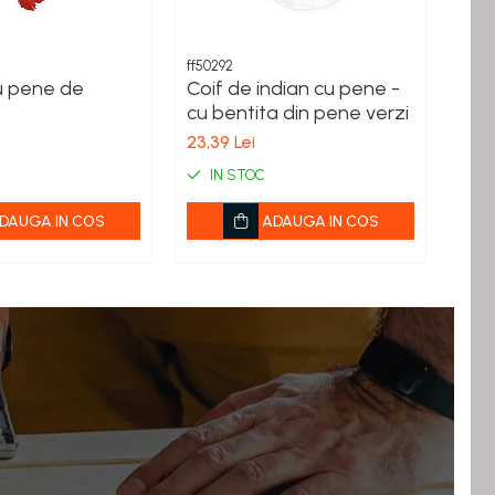
Fashi
ff50292
ff502
u pene de
Coif de indian cu pene -
Coi
cu bentita din pene verzi
mul
tra
23,39 Lei
25,0
502
IN STOC
I
DAUGA IN COS
ADAUGA IN COS