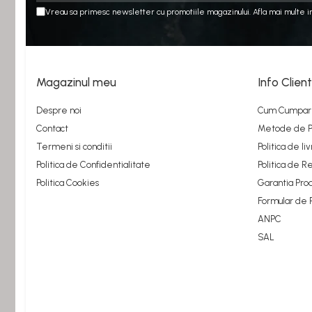
1:76
Vreau sa primesc newsletter cu promotiile magazinului. Afla mai multe i
MACHETE AUTO SCARA 1:87
MACHETE CAMIOANE / CAP
TRACTOR
Magazinul meu
Info Client
MACHETE ELICOPTERE SI
AVIOANE
Despre noi
Cum Cumpar
Contact
Metode de P
MACHETE MOTOCICLETE SI
Termeni si conditii
Politica de li
BICICLETE
Politica de Confidentialitate
Politica de R
MACHETE NAVE MILITARE –
Politica Cookies
Garantia Pro
Miniaturi Navale de Colectie
Formular de 
MACHETE RALIU – Miniaturi
ANPC
Masini de Raliu la Diverse Scari
SAL
MACHETE VEHICULE
INTERVENTIE
MINI DIORAME
Seturi HOTWHEELS