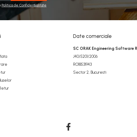
n
Politica de Confidentialitate
i
Date comerciale
SC ORAK Engineering Software 
lata
J40/5201/2006
vrare
RO18531943
etur
Sector 2, Bucuresti
duselor
Retur