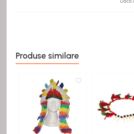
Figurine miniaturale
Daca d
Animale miniaturale
Papusi miniaturale
Casute de papusi
SETURI SI PACHETE CADOU
MACHETE
MACHETE AUTO SCARA 1:43
Produse similare
Machete Auto Romanesti 1:43 –
Miniaturi Dacia, ARO si Modele Clasice
Machete Politie / Carabinieri 1:43
Machete Auto Civile la Scara 1:43 –
Limuzine, Hatchback si Sedan
Machete Prezidentiale 1:43
Machete Raliu 1:43 – Miniaturi Oficiale
și Replici Mașini de Raliu
Machete SUV-uri 1:43 – Miniaturi Off-
Road si Vehicule 4x4
Machete Taxi 1:43