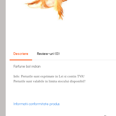
Bucatarie miniatura
Dormitor miniatural
Exterior miniatural
Living miniatural
Seturi mobilier miniatural
Distribuie
Materiale miniaturale si DIY
pe
Facebook
Accesorii DIY miniaturale
Materiale constructie miniaturale
Descriere
Review-uri
(0)
Pardoseli si textile miniaturale
Decoratiuni miniaturale
Farfurie bol indian
Decor exterior
Info: Preturile sunt exprimate in Lei si contin TVA!
Decor interior miniatural
Preturile sunt valabile in limita stocului disponibil!
Plante si Flori miniaturale
Miniaturi alimentare
Bauturi miniaturale
Informatii conformitate produs
Mancare miniaturala