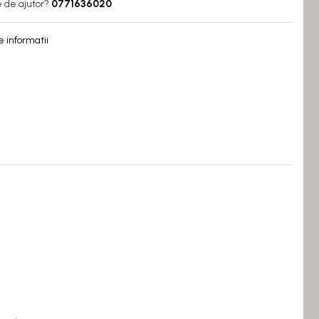
e de ajutor?
0771636020
 informatii