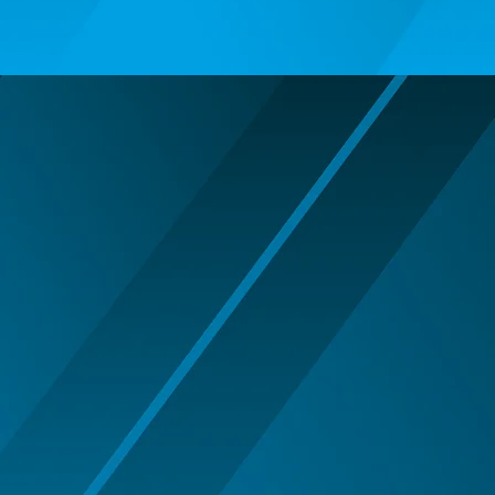
ARIPI SI ARTICOLE DIN PENE/TULLE
ARMY/POLICE/MARINE PARTY
ARTICOLE DE MAKE-UP
HALLOWEEN
ARTICOLE MAKE-UP PETRECERE
ARTICOLE PENTRU DEGHIZAT
BENTITE PENTRU CAP SERBARI
BENTITE SUPER DECOR CRACIUN
BRETELE/CURELE/CRAVATE/PAPIOANE
CAVALERI - ARME SI DECORATIUNI
CIORAPI MANUSI INCALTAMINTE
COWBOY WESTERN
HALLOWEEN ACCESORIES
INDIENI - OBIECTE SI DECORATIUNI
LENTILE DE CONTACT HALLOWEEN
MAJORETE
MANUSI COLANTI ACCESORII