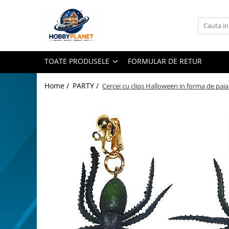
Toate Produsele
MINIATURI CASUTE PAPUSI
TOATE PRODUSELE
FORMULAR DE RETUR
Accesorii miniaturale
Accesorii miniaturale diverse
Home /
PARTY /
Cercei cu clips Halloween in forma de paia
Baie si toaleta
Covoare miniaturale
Curatenie si Intretinere
Iluminat miniatural
Obiecte casnice miniaturale
Portelan deluxe cu aur 24K
Textile si lenjerii miniaturale
Vesela si servire miniaturi
Mobilier miniatural
Baie miniaturala