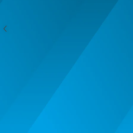
MACHETE CAMIOANE / CAP
TRACTOR
MACHETE ELICOPTERE SI AVIOANE
MACHETE MOTOCICLETE SI
BICICLETE
MACHETE NAVE MILITARE –
Miniaturi Navale de Colectie
MACHETE RALIU – Miniaturi Masini
de Raliu la Diverse Scari
MACHETE VEHICULE INTERVENTIE
MINI DIORAME
Seturi HOTWHEELS
VITRINE, FIGURINE, ACCESORII
MACHETE
PARTY
ACCESORII CARNAVAL
ACCESORII SI BIJUTERII CARNAVAL