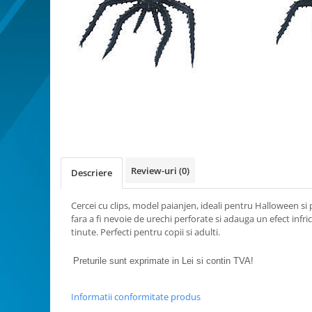
Bucatarie miniatura
Dormitor miniatural
Exterior miniatural
Living miniatural
Seturi mobilier miniatural
Materiale miniaturale si DIY
Distribuie
Accesorii DIY miniaturale
pe
Facebook
Materiale constructie miniaturale
Pardoseli si textile miniaturale
Review-uri
(0)
Decoratiuni miniaturale
Descriere
Decor exterior
Cercei cu clips, model paianjen, ideali pentru Halloween si 
Decor interior miniatural
fara a fi nevoie de urechi perforate si adauga un efect infric
Plante si Flori miniaturale
tinute. Perfecti pentru copii si adulti.
Miniaturi alimentare
Preturile sunt exprimate in Lei si contin TVA!
Bauturi miniaturale
Mancare miniaturala
Informatii conformitate produs
Figurine miniaturale