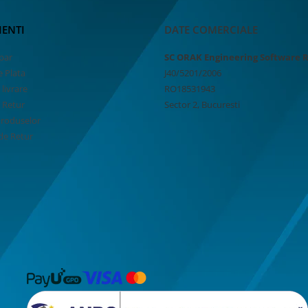
IENTI
DATE COMERCIALE
par
SC ORAK Engineering Software 
 Plata
J40/5201/2006
 livrare
RO18531943
e Retur
Sector 2, Bucuresti
Produselor
de Retur