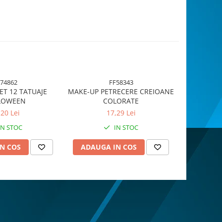
H
74862
FF58343
ET 12 TATUAJE
MAKE-UP PETRECERE CREIOANE
Makeup r
LOWEEN
COLORATE
Hallowe
,20 Lei
17,29 Lei
IN STOC
IN STOC
N COS
ADAUGA IN COS
ADAUG