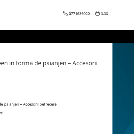
0771636020
0,00
een in forma de paianjen – Accesorii
de paianjen – Accesorii petrecere
jen