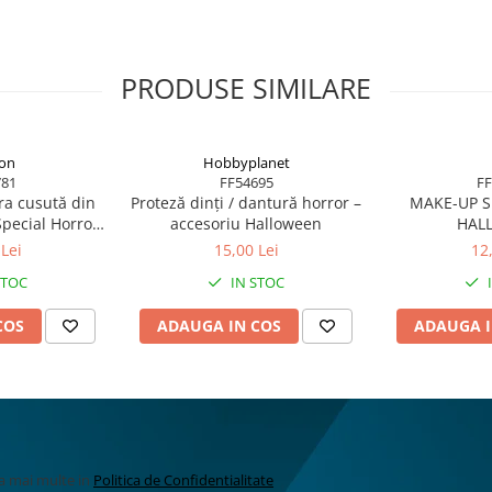
PRODUSE SIMILARE
ion
Hobbyplanet
781
FF54695
FF
ra cusută din
Proteză dinți / dantură horror –
MAKE-UP S
Special Horror
accesoriu Halloween
HAL
ween
Lei
15,00 Lei
12
STOC
IN STOC
COS
ADAUGA IN COS
ADAUGA I
la mai multe in
Politica de Confidentialitate