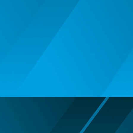
BALOANE MUZICALE
BALOANE SUPERSHAPE SI JUMBO
DECORATIUNI CRACIUN SI ANUL
NOU
DECORATIUNI PETRECERE
CARNAVAL
LUMANARI PETRECERI ANIVERSARI
PAPUSI SI DECORATIUNI HORROR
POSTERE PENTRU PERETE SI
ACCESORII
SUPORTERI MECIURI SPORT
Costume Petrecere
BODY - BUST
COSTUME BAIETI SI PELERINE
COSTUME FETE ROCHITE FUSTE
COSTUME PETRECERE ADULTI
COSTUME SI ACCESORII
TRICOURI TEMATICE 3D