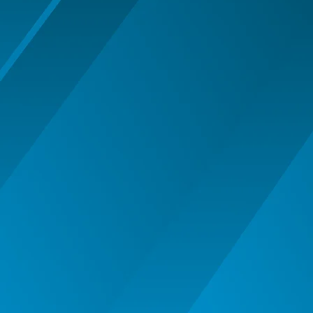
MASTI MUSTATA BARBA PETRECERE
MASTI SI MASTI MORPH -
HALLOWEEN
OCHELARI PETRECERE CARNAVAL
OFERTE
PALARIE
PALARIE FES COIF CASCA
PALARII SI BENTITE HALLOWEEN
PERUCI HALLOWEEN
PERUCI PETRECERE CARNAVAL
PETRECERE DE ABSOLVIRE
PIRATI - SET ARME SI DECORATIUNI
SAPCA
Articole Petrecere
ARTICOLE PENTRU VALENTINE'S
DAY
BALOANE AIRWALKERS
BALOANE MODELE DEOSEBITE