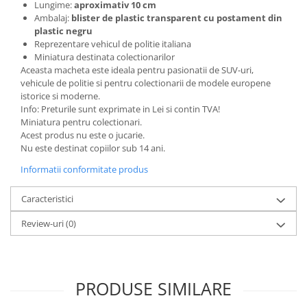
BODY - BUST
Lungime:
aproximativ 10 cm
Ambalaj:
blister de plastic transparent cu postament din
COSTUME BAIETI SI PELERINE
plastic negru
COSTUME FETE ROCHITE FUSTE
Reprezentare vehicul de politie italiana
Miniatura destinata colectionarilor
COSTUME PETRECERE ADULTI
Aceasta macheta este ideala pentru pasionatii de SUV-uri,
COSTUME SI ACCESORII
vehicule de politie si pentru colectionarii de modele europene
TRICOURI TEMATICE 3D
istorice si moderne.
Info: Preturile sunt exprimate in Lei si contin TVA!
Miniatura pentru colectionari.
Acest produs nu este o jucarie.
Nu este destinat copiilor sub 14 ani.
Informatii conformitate produs
Caracteristici
Review-uri
(0)
PRODUSE SIMILARE