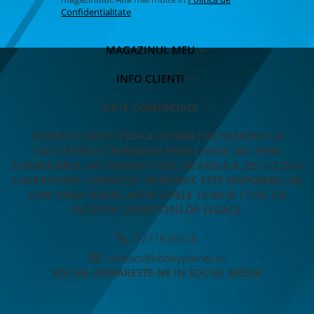
Confidentialitate
MAGAZINUL MEU
INFO CLIENTI
DATE COMERCIALE
SUPORT CLIENTI
TIMPUL ESTIMAT DE RASPUNS LA
SOLICITARILE TRANSMISE PRIN E-MAIL SAU PRIN
FORMULARUL DE CONTACT ESTE, DE REGULA, DE 1–2 ZILE
LUCRATOARE. SUPORTUL TELEFONIC ESTE DISPONIBIL DE
LUNI PANA VINERI, INTRE ORELE 10:00 SI 17:00, CU
EXCEPTIA SARBATORILOR LEGALE.
0771636020
contact@hobbyplanet.ro
SOCIAL
URMARESTE-NE IN SOCIAL MEDIA