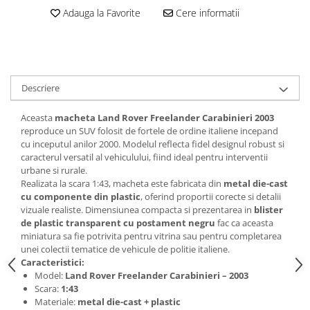
SAPCA
Papusi miniaturale
Adauga la Favorite
Cere informatii
MACHETE MOTOCICLETE SI
Articole Petrecere
Casute de papusi
BICICLETE
ARTICOLE PENTRU VALENTINE'S
MACHETE NAVE MILITARE –
DAY
Miniaturi Navale de Colectie
BALOANE AIRWALKERS
MACHETE RALIU – Miniaturi Masini
Descriere
BALOANE MODELE DEOSEBITE
de Raliu la Diverse Scari
BALOANE MUZICALE
Aceasta
macheta Land Rover Freelander Carabinieri 2003
MACHETE VEHICULE INTERVENTIE
BALOANE SUPERSHAPE SI JUMBO
reproduce un SUV folosit de fortele de ordine italiene incepand
DECORATIUNI CRACIUN SI ANUL
cu inceputul anilor 2000. Modelul reflecta fidel designul robust si
MINI DIORAME
NOU
caracterul versatil al vehiculului, fiind ideal pentru interventii
Seturi HOTWHEELS
urbane si rurale.
DECORATIUNI PETRECERE
Realizata la scara 1:43, macheta este fabricata din
metal die-cast
VITRINE, FIGURINE, ACCESORII
CARNAVAL
cu componente din plastic
, oferind proportii corecte si detalii
MACHETE
LUMANARI PETRECERI ANIVERSARI
vizuale realiste. Dimensiunea compacta si prezentarea in
blister
de plastic transparent cu postament negru
fac ca aceasta
PAPUSI SI DECORATIUNI HORROR
miniatura sa fie potrivita pentru vitrina sau pentru completarea
POSTERE PENTRU PERETE SI
unei colectii tematice de vehicule de politie italiene.
ACCESORII
Caracteristici:
SUPORTERI MECIURI SPORT
Model:
Land Rover Freelander Carabinieri – 2003
Scara:
1:43
Costume Petrecere
Materiale:
metal die-cast + plastic