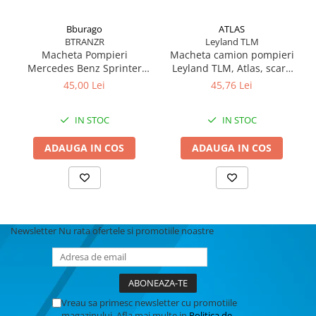
Bburago
ATLAS
BTRANZR
Leyland TLM
Macheta Pompieri
Macheta camion pompieri
Mercedes Benz Sprinter
Leyland TLM, Atlas, scara
Brandweer N.L. 1:50
1:72
45,00 Lei
45,76 Lei
IN STOC
IN STOC
ADAUGA IN COS
ADAUGA IN COS
Newsletter
Nu rata ofertele si promotiile noastre
Vreau sa primesc newsletter cu promotiile
magazinului. Afla mai multe in
Politica de