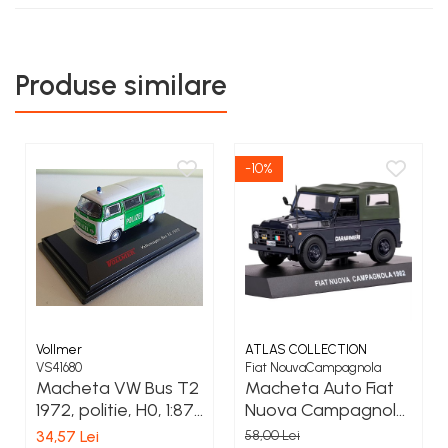
COSTUME PETRECERE ADULTI
COSTUME SI ACCESORII
TRICOURI TEMATICE 3D
Produse similare
-10%
Vollmer
ATLAS COLLECTION
VS41680
Fiat NouvaCampagnola
Macheta VW Bus T2
Macheta Auto Fiat
1972, politie, H0, 1:87,
Nuova Campagnola
Vollmer
Carabinieri 1982 –
34,57 Lei
58,00 Lei