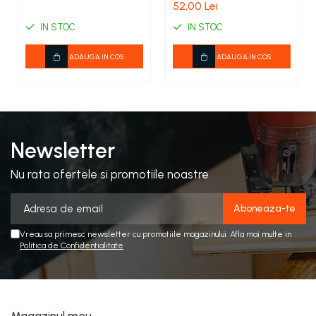
Scara 1:43, Atlas
52,00 Lei
Collection
IN STOC
IN STOC
ADAUGA IN COS
ADAUGA IN COS
Newsletter
Nu rata ofertele si promotiile noastre
Vreau sa primesc newsletter cu promotiile magazinului. Afla mai multe in
Politica de Confidentialitate