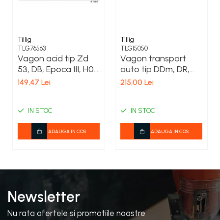
COSTUME PETRECERE ADULTI
COSTUME SI ACCESORII
TRICOURI TEMATICE 3D
Tillig
Tillig
TLG76563
TLG15050
Vagon acid tip Zd
Vagon transport
53, DB, Epoca III, H0,
auto tip DDm, DR,
Tillig 76563
Ep.IV, TT Tillig 15050
149,47 Lei
215,00 Lei
IN STOC
IN STOC
ADAUGA IN COS
ADAUGA IN COS
Newsletter
Nu rata ofertele si promotiile noastre