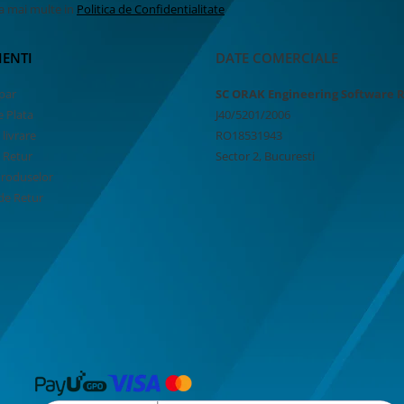
la mai multe in
Politica de Confidentialitate
IENTI
DATE COMERCIALE
par
SC ORAK Engineering Software 
 Plata
J40/5201/2006
 livrare
RO18531943
e Retur
Sector 2, Bucuresti
Produselor
de Retur