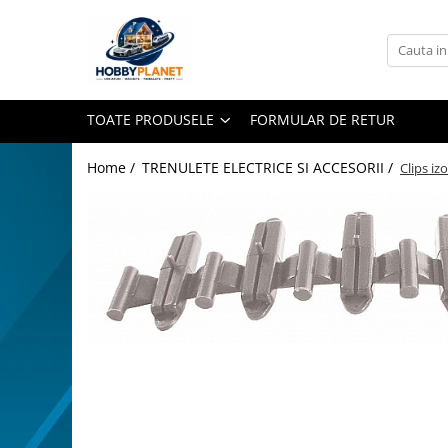
Toate Produsele
MINIATURI CASUTE PAPUSI
TOATE PRODUSELE
FORMULAR DE RETUR
Accesorii miniaturale
Accesorii miniaturale diverse
Home /
TRENULETE ELECTRICE SI ACCESORII /
Clips izo
Baie si toaleta
Covoare miniaturale
Curatenie si Intretinere
Iluminat miniatural
Obiecte casnice miniaturale
Portelan deluxe cu aur 24K
Textile si lenjerii miniaturale
Distribuie
Vesela si servire miniaturi
pe
Facebook
Mobilier miniatural
Baie miniaturala