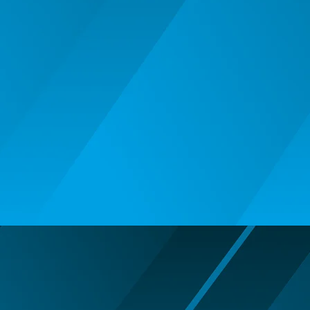
BALOANE MUZICALE
BALOANE SUPERSHAPE SI JUMBO
DECORATIUNI CRACIUN SI ANUL
NOU
DECORATIUNI PETRECERE
CARNAVAL
LUMANARI PETRECERI ANIVERSARI
PAPUSI SI DECORATIUNI HORROR
POSTERE PENTRU PERETE SI
ACCESORII
SUPORTERI MECIURI SPORT
Costume Petrecere
BODY - BUST
COSTUME BAIETI SI PELERINE
COSTUME FETE ROCHITE FUSTE
COSTUME PETRECERE ADULTI
COSTUME SI ACCESORII
TRICOURI TEMATICE 3D