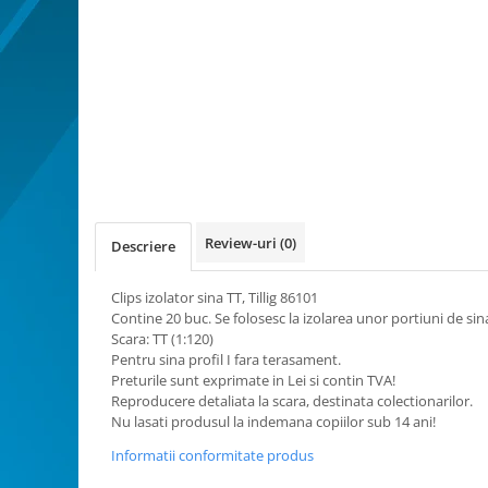
Bucatarie miniatura
Dormitor miniatural
Exterior miniatural
Living miniatural
Seturi mobilier miniatural
Materiale miniaturale si DIY
Accesorii DIY miniaturale
Materiale constructie miniaturale
Pardoseli si textile miniaturale
Review-uri
(0)
Descriere
Decoratiuni miniaturale
Clips izolator sina TT, Tillig 86101
Decor exterior
Contine 20 buc. Se folosesc la izolarea unor portiuni de sina.
Decor interior miniatural
Scara: TT (1:120)
Plante si Flori miniaturale
Pentru sina profil I fara terasament.
Preturile sunt exprimate in Lei si contin TVA!
Miniaturi alimentare
Reproducere detaliata la scara, destinata colectionarilor.
Bauturi miniaturale
Nu lasati produsul la indemana copiilor sub 14 ani!
Mancare miniaturala
Informatii conformitate produs
Figurine miniaturale