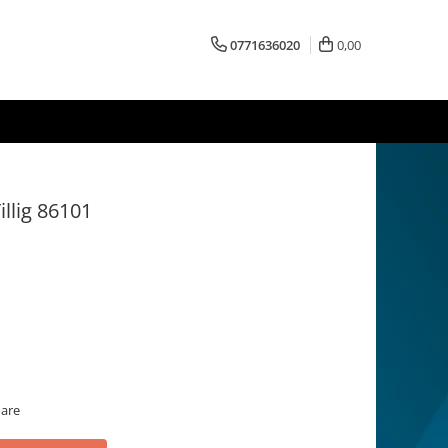
0771636020
0,00
Tillig 86101
oare