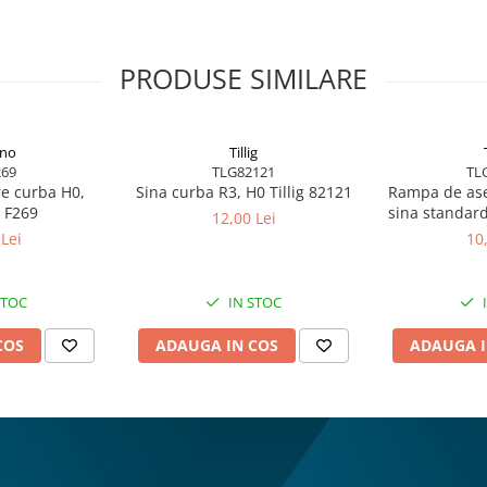
PRODUSE SIMILARE
no
Tillig
69
TLG82121
TL
re curba H0,
Sina curba R3, H0 Tillig 82121
Rampa de ase
 F269
sina standard
12,00 Lei
Lei
10
STOC
IN STOC
COS
ADAUGA IN COS
ADAUGA I