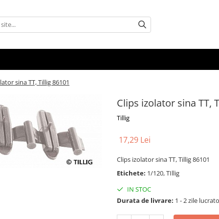
lator sina TT, Tillig 86101
Clips izolator sina TT, 
Tillig
17,29 Lei
Clips izolator sina TT, Tillig 86101
Etichete:
1/120, TIllig
IN STOC
Durata de livrare:
1 - 2 zile lucrat