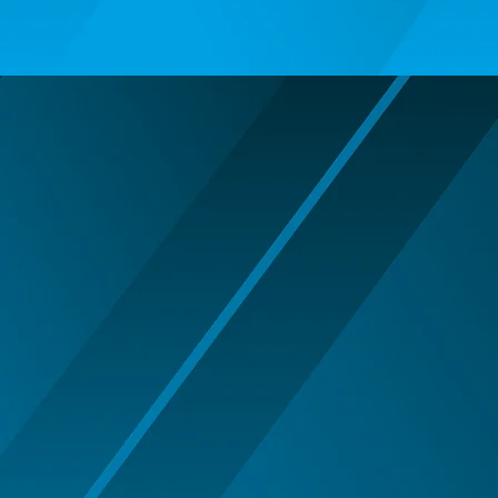
ARIPI SI ARTICOLE DIN PENE/TULLE
ARMY/POLICE/MARINE PARTY
ARTICOLE DE MAKE-UP
HALLOWEEN
ARTICOLE MAKE-UP PETRECERE
ARTICOLE PENTRU DEGHIZAT
BENTITE PENTRU CAP SERBARI
BENTITE SUPER DECOR CRACIUN
BRETELE/CURELE/CRAVATE/PAPIOANE
CAVALERI - ARME SI DECORATIUNI
CIORAPI MANUSI INCALTAMINTE
COWBOY WESTERN
HALLOWEEN ACCESORIES
INDIENI - OBIECTE SI DECORATIUNI
LENTILE DE CONTACT HALLOWEEN
MAJORETE
MANUSI COLANTI ACCESORII