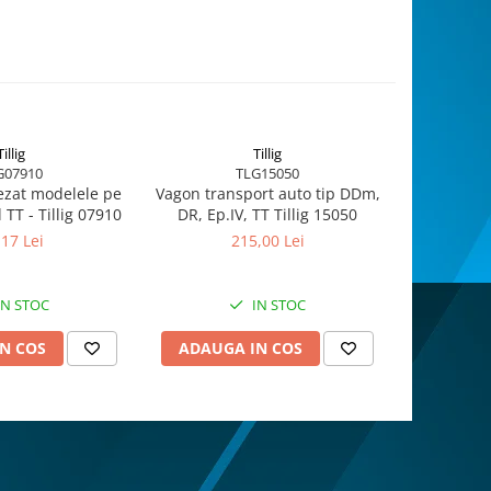
Tillig
Tillig
G07910
TLG15050
zat modelele pe
Vagon transport auto tip DDm,
Set clipsur
 TT - Tillig 07910
DR, Ep.IV, TT Tillig 15050
M
,17 Lei
215,00 Lei
IN STOC
IN STOC
N COS
ADAUGA IN COS
ADAUG