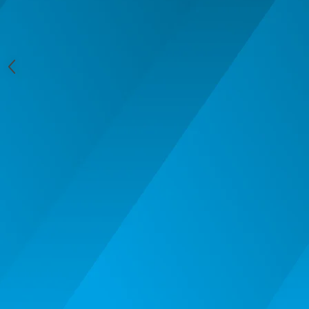
MACHETE CAMIOANE / CAP
TRACTOR
MACHETE ELICOPTERE SI AVIOANE
MACHETE MOTOCICLETE SI
BICICLETE
MACHETE NAVE MILITARE –
Miniaturi Navale de Colectie
MACHETE RALIU – Miniaturi Masini
de Raliu la Diverse Scari
MACHETE VEHICULE INTERVENTIE
MINI DIORAME
Seturi HOTWHEELS
VITRINE, FIGURINE, ACCESORII
MACHETE
PARTY
ACCESORII CARNAVAL
ACCESORII SI BIJUTERII CARNAVAL