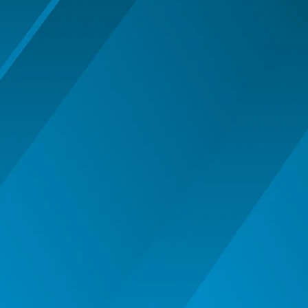
MASTI MUSTATA BARBA PETRECERE
MASTI SI MASTI MORPH -
HALLOWEEN
OCHELARI PETRECERE CARNAVAL
OFERTE
PALARIE
PALARIE FES COIF CASCA
PALARII SI BENTITE HALLOWEEN
PERUCI HALLOWEEN
PERUCI PETRECERE CARNAVAL
PETRECERE DE ABSOLVIRE
PIRATI - SET ARME SI DECORATIUNI
SAPCA
Articole Petrecere
ARTICOLE PENTRU VALENTINE'S
DAY
BALOANE AIRWALKERS
BALOANE MODELE DEOSEBITE