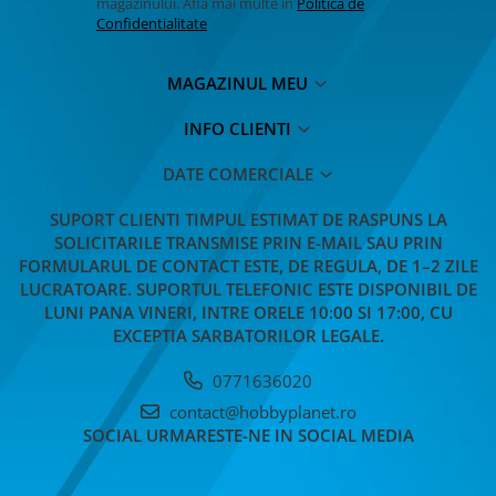
MACHETE CAMIOANE / CAP
magazinului. Afla mai multe in
Politica de
Confidentialitate
TRACTOR
MACHETE ELICOPTERE SI AVIOANE
MAGAZINUL MEU
MACHETE MOTOCICLETE SI
BICICLETE
INFO CLIENTI
MACHETE NAVE MILITARE –
Miniaturi Navale de Colectie
DATE COMERCIALE
MACHETE RALIU – Miniaturi Masini
SUPORT CLIENTI
TIMPUL ESTIMAT DE RASPUNS LA
de Raliu la Diverse Scari
SOLICITARILE TRANSMISE PRIN E-MAIL SAU PRIN
MACHETE VEHICULE INTERVENTIE
FORMULARUL DE CONTACT ESTE, DE REGULA, DE 1–2 ZILE
LUCRATOARE. SUPORTUL TELEFONIC ESTE DISPONIBIL DE
MINI DIORAME
LUNI PANA VINERI, INTRE ORELE 10:00 SI 17:00, CU
Seturi HOTWHEELS
EXCEPTIA SARBATORILOR LEGALE.
VITRINE, FIGURINE, ACCESORII
0771636020
MACHETE
contact@hobbyplanet.ro
PARTY
SOCIAL
URMARESTE-NE IN SOCIAL MEDIA
ACCESORII CARNAVAL
ACCESORII SI BIJUTERII CARNAVAL