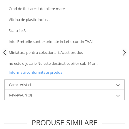
Animale miniaturale
Grad de finisare si detaliere mare
Papusi miniaturale
Vitrina de plastic inclusa
Casute de papusi
SETURI SI PACHETE CADOU
Scara 1:43
MACHETE
Info: Preturile sunt exprimate in Lei si contin TVA!
MACHETE AUTO SCARA 1:43
Miniatura pentru colectionari. Acest produs
Machete Auto Romanesti 1:43 –
Miniaturi Dacia, ARO si Modele
nu este o jucarie.Nu este destinat copiilor sub 14 ani.
Clasice
Machete Politie / Carabinieri 1:43
Informatii conformitate produs
Machete Auto Civile la Scara 1:43 –
Limuzine, Hatchback si Sedan
Caracteristici
Machete Prezidentiale 1:43
Review-uri
(0)
Machete Raliu 1:43 – Miniaturi
Oficiale și Replici Mașini de Raliu
Machete SUV-uri 1:43 – Miniaturi
Off-Road si Vehicule 4x4
PRODUSE SIMILARE
Machete Taxi 1:43