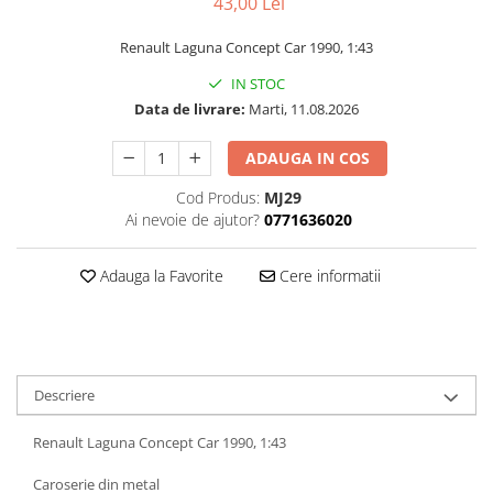
43,00 Lei
Bucatarie miniatura
Dormitor miniatural
Renault Laguna Concept Car 1990, 1:43
Exterior miniatural
IN STOC
Living miniatural
Data de livrare:
Marti, 11.08.2026
Seturi mobilier miniatural
Materiale miniaturale si DIY
ADAUGA IN COS
Accesorii DIY miniaturale
Cod Produs:
MJ29
Materiale constructie miniaturale
Ai nevoie de ajutor?
0771636020
Pardoseli si textile miniaturale
Decoratiuni miniaturale
Adauga la Favorite
Cere informatii
Decor exterior
Decor interior miniatural
Plante si Flori miniaturale
Miniaturi alimentare
Descriere
Bauturi miniaturale
Renault Laguna Concept Car 1990, 1:43
Mancare miniaturala
Figurine miniaturale
Caroserie din metal