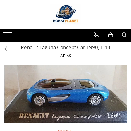
Toate Produsele
MINIATURI CASUTE PAPUSI
Accesorii miniaturale
Renault Laguna Concept Car 1990, 1:43
Accesorii miniaturale diverse
Baie si toaleta
ATLAS
Covoare miniaturale
Curatenie si Intretinere
Iluminat miniatural
Obiecte casnice miniaturale
Portelan deluxe cu aur 24K
Textile si lenjerii miniaturale
Vesela si servire miniaturi
Mobilier miniatural
Baie miniaturala