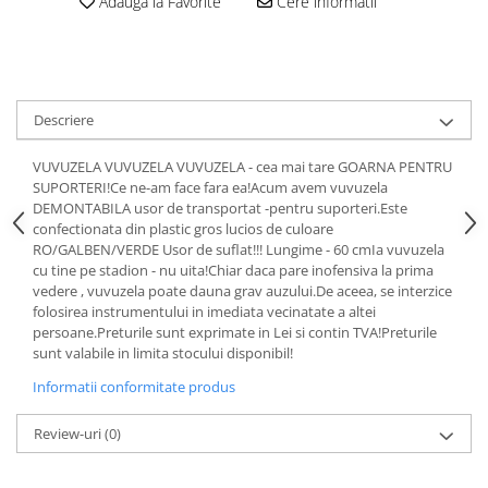
SAPCA
Adauga la Favorite
Cere informatii
Papusi miniaturale
MACHETE MOTOCICLETE SI
Articole Petrecere
Casute de papusi
BICICLETE
ARTICOLE PENTRU VALENTINE'S
MACHETE NAVE MILITARE –
DAY
Miniaturi Navale de Colectie
BALOANE AIRWALKERS
Descriere
MACHETE RALIU – Miniaturi Masini
BALOANE MODELE DEOSEBITE
de Raliu la Diverse Scari
VUVUZELA VUVUZELA VUVUZELA - cea mai tare GOARNA PENTRU
BALOANE MUZICALE
SUPORTERI!Ce ne-am face fara ea!Acum avem vuvuzela
MACHETE VEHICULE INTERVENTIE
BALOANE SUPERSHAPE SI JUMBO
DEMONTABILA usor de transportat -pentru suporteri.Este
DECORATIUNI CRACIUN SI ANUL
MINI DIORAME
confectionata din plastic gros lucios de culoare
NOU
RO/GALBEN/VERDE Usor de suflat!!! Lungime - 60 cmIa vuvuzela
Seturi HOTWHEELS
cu tine pe stadion - nu uita!Chiar daca pare inofensiva la prima
DECORATIUNI PETRECERE
vedere , vuvuzela poate dauna grav auzului.De aceea, se interzice
VITRINE, FIGURINE, ACCESORII
CARNAVAL
folosirea instrumentului in imediata vecinatate a altei
MACHETE
LUMANARI PETRECERI ANIVERSARI
persoane.Preturile sunt exprimate in Lei si contin TVA!Preturile
sunt valabile in limita stocului disponibil!
PAPUSI SI DECORATIUNI HORROR
POSTERE PENTRU PERETE SI
Informatii conformitate produs
ACCESORII
SUPORTERI MECIURI SPORT
Review-uri
(0)
Costume Petrecere