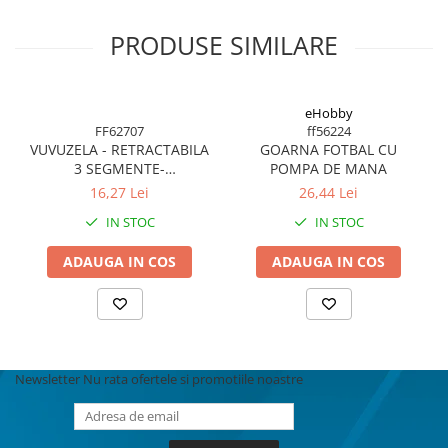
BODY - BUST
COSTUME BAIETI SI PELERINE
PRODUSE SIMILARE
COSTUME FETE ROCHITE FUSTE
COSTUME PETRECERE ADULTI
COSTUME SI ACCESORII
eHobby
FF62707
ff56224
TRICOURI TEMATICE 3D
VUVUZELA - RETRACTABILA
GOARNA FOTBAL CU
3 SEGMENTE-
POMPA DE MANA
ROSU/ALB/VERDE
16,27 Lei
26,44 Lei
IN STOC
IN STOC
ADAUGA IN COS
ADAUGA IN COS
Newsletter
Nu rata ofertele si promotiile noastre