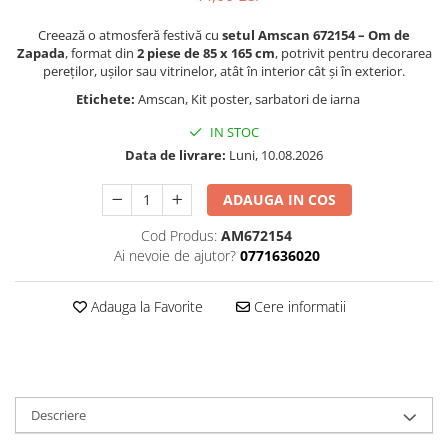
Animale miniaturale
Creează o atmosferă festivă cu
setul Amscan 672154 – Om de
Papusi miniaturale
Zapada
, format din
2 piese de 85 x 165 cm
, potrivit pentru decorarea
pereților, ușilor sau vitrinelor, atât în interior cât și în exterior.
Casute de papusi
Etichete:
Amscan, Kit poster, sarbatori de iarna
SETURI SI PACHETE CADOU
MACHETE
IN STOC
Data de livrare:
Luni, 10.08.2026
MACHETE AUTO SCARA 1:43
Machete Auto Romanesti 1:43 –
ADAUGA IN COS
Miniaturi Dacia, ARO si Modele
Clasice
Machete Politie / Carabinieri 1:43
Cod Produs:
AM672154
Ai nevoie de ajutor?
0771636020
Machete Auto Civile la Scara 1:43 –
Limuzine, Hatchback si Sedan
Machete Prezidentiale 1:43
Adauga la Favorite
Cere informatii
Machete Raliu 1:43 – Miniaturi
Oficiale și Replici Mașini de Raliu
Machete SUV-uri 1:43 – Miniaturi
Off-Road si Vehicule 4x4
Descriere
Machete Taxi 1:43