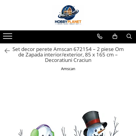
Toate Produsele
MINIATURI CASUTE PAPUSI
Accesorii miniaturale
Set decor perete Amscan 672154 – 2 piese Om
Accesorii miniaturale diverse
de Zapada interior/exterior, 85 x 165 cm –
Baie si toaleta
Decoratiuni Craciun
Covoare miniaturale
Amscan
Curatenie si Intretinere
Iluminat miniatural
Obiecte casnice miniaturale
Portelan deluxe cu aur 24K
Textile si lenjerii miniaturale
Vesela si servire miniaturi
Mobilier miniatural
Baie miniaturala