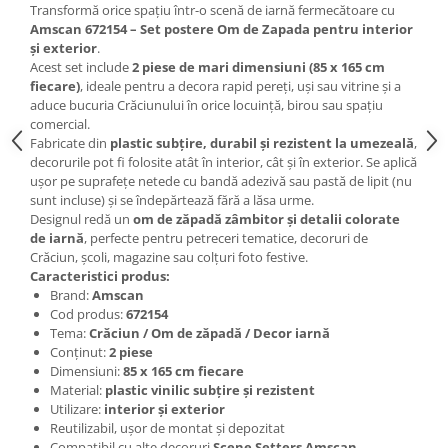
Machete Van-uri si Dubite 1:43 –
Transformă orice spațiu într-o scenă de iarnă fermecătoare cu
Miniaturi Autoutilitare si Vehicule
Amscan 672154 – Set postere Om de Zapada pentru interior
Comerciale
Muscle Cars / Sport 1:43
și exterior
.
Acest set include
2 piese de mari dimensiuni (85 x 165 cm
MACHETE AUTO ROMANESTI
fiecare)
, ideale pentru a decora rapid pereți, uși sau vitrine și a
Machete Auto Romanesti 1:43
aduce bucuria Crăciunului în orice locuință, birou sau spațiu
comercial.
Machete Auto Romanesti 1:18
Fabricate din
plastic subțire, durabil și rezistent la umezeală
,
Machete Auto Romanesti 1:24
decorurile pot fi folosite atât în interior, cât și în exterior. Se aplică
ușor pe suprafețe netede cu bandă adezivă sau pastă de lipit (nu
MACHETE AUTO SCARA 1:24
sunt incluse) și se îndepărtează fără a lăsa urme.
MACHETE MILITARE
Designul redă un
om de zăpadă zâmbitor și detalii colorate
de iarnă
, perfecte pentru petreceri tematice, decoruri de
MACHETE AUTOBUZE SI TRAMVAIE
Crăciun, școli, magazine sau colțuri foto festive.
MACHETE AUTO SCARA 1:18
Caracteristici produs:
Brand:
Amscan
Machete Auto Scara 1:32 – 1:36 –
Cod produs:
672154
Miniaturi Detaliate pentru Colectie
Tema:
Crăciun / Om de zăpadă / Decor iarnă
Conținut:
2 piese
MACHETE AUTO SCARA 1:64
Dimensiuni:
85 x 165 cm fiecare
MACHETE AUTO SCARA 1:72 - 1:76
Material:
plastic vinilic subțire și rezistent
Utilizare:
interior și exterior
MACHETE AUTO SCARA 1:87
Reutilizabil, ușor de montat și depozitat
Compatibil cu alte decoruri
Scene Setters Amscan