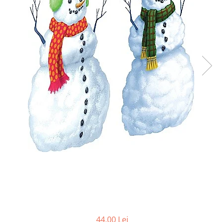
Bucatarie miniatura
Dormitor miniatural
Exterior miniatural
Living miniatural
Seturi mobilier miniatural
Materiale miniaturale si DIY
Accesorii DIY miniaturale
Materiale constructie miniaturale
Pardoseli si textile miniaturale
Decoratiuni miniaturale
Decor exterior
Decor interior miniatural
Plante si Flori miniaturale
Miniaturi alimentare
Bauturi miniaturale
Mancare miniaturala
Figurine miniaturale
44,00 Lei