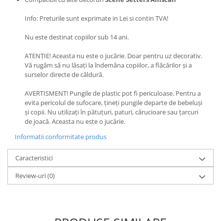
MACHETE CAMIOANE / CAP
TRACTOR
Info: Preturile sunt exprimate in Lei si contin TVA!
MACHETE ELICOPTERE SI AVIOANE
Nu este destinat copiilor sub 14 ani.
MACHETE MOTOCICLETE SI
BICICLETE
ATENȚIE! Aceasta nu este o jucărie. Doar pentru uz decorativ.
Vă rugăm să nu lăsați la îndemâna copiilor, a flăcărilor și a
MACHETE NAVE MILITARE –
surselor directe de căldură.
Miniaturi Navale de Colectie
MACHETE RALIU – Miniaturi Masini
AVERTISMENT! Pungile de plastic pot fi periculoase. Pentru a
de Raliu la Diverse Scari
evita pericolul de sufocare, țineți pungile departe de bebeluși
și copii. Nu utilizați în pătuțuri, paturi, cărucioare sau țarcuri
MACHETE VEHICULE INTERVENTIE
de joacă. Aceasta nu este o jucărie.
MINI DIORAME
Informatii conformitate produs
Seturi HOTWHEELS
Caracteristici
VITRINE, FIGURINE, ACCESORII
MACHETE
Review-uri
(0)
PARTY
ACCESORII CARNAVAL
ACCESORII SI BIJUTERII CARNAVAL