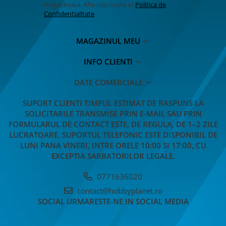
MASTI MUSTATA BARBA PETRECERE
magazinului. Afla mai multe in
Politica de
Confidentialitate
MASTI SI MASTI MORPH -
HALLOWEEN
OCHELARI PETRECERE CARNAVAL
MAGAZINUL MEU
OFERTE
INFO CLIENTI
PALARIE
PALARIE FES COIF CASCA
DATE COMERCIALE
PALARII SI BENTITE HALLOWEEN
SUPORT CLIENTI
TIMPUL ESTIMAT DE RASPUNS LA
PERUCI HALLOWEEN
SOLICITARILE TRANSMISE PRIN E-MAIL SAU PRIN
PERUCI PETRECERE CARNAVAL
FORMULARUL DE CONTACT ESTE, DE REGULA, DE 1–2 ZILE
PETRECERE DE ABSOLVIRE
LUCRATOARE. SUPORTUL TELEFONIC ESTE DISPONIBIL DE
PIRATI - SET ARME SI DECORATIUNI
LUNI PANA VINERI, INTRE ORELE 10:00 SI 17:00, CU
EXCEPTIA SARBATORILOR LEGALE.
SAPCA
Articole Petrecere
0771636020
ARTICOLE PENTRU VALENTINE'S
contact@hobbyplanet.ro
DAY
SOCIAL
URMARESTE-NE IN SOCIAL MEDIA
BALOANE AIRWALKERS
BALOANE MODELE DEOSEBITE