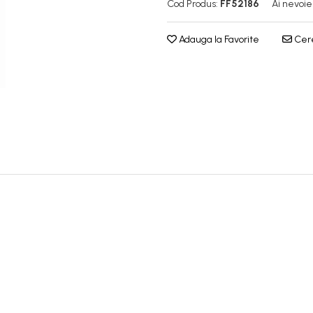
Cod Produs:
FF52186
Ai nevoie
Adauga la Favorite
Cere