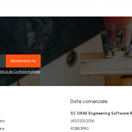
olitica de Confidentialitate
Date comerciale
SC ORAK Engineering Software 
ata
J40/5201/2006
are
RO18531943