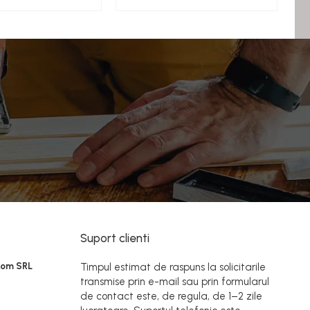
Suport clienti
Rom SRL
Timpul estimat de raspuns la solicitarile
transmise prin e-mail sau prin formularul
de contact este, de regula, de 1–2 zile