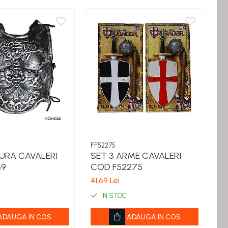
FF52275
FF
URA CAVALERI
SET 3 ARME CAVALERI
S
69
COD F52275
5
41,69 Lei
27
IN STOC
ADAUGA IN COS
ADAUGA IN COS