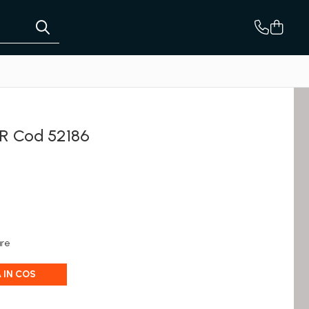
 Cod 52186
are
 IN COS