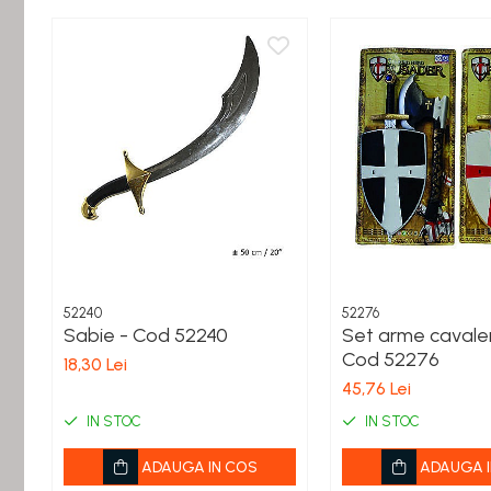
Figurine miniaturale
Animale miniaturale
Papusi miniaturale
Casute de papusi
SETURI SI PACHETE CADOU
MACHETE
MACHETE AUTO SCARA 1:43
Machete Auto Romanesti 1:43 –
Miniaturi Dacia, ARO si Modele Clasice
Machete Politie / Carabinieri 1:43
Machete Auto Civile la Scara 1:43 –
52240
52276
Limuzine, Hatchback si Sedan
Sabie - Cod 52240
Set arme cavaler
Machete Prezidentiale 1:43
Cod 52276
18,30 Lei
Machete Raliu 1:43 – Miniaturi Oficiale
45,76 Lei
și Replici Mașini de Raliu
IN STOC
IN STOC
Machete SUV-uri 1:43 – Miniaturi Off-
Road si Vehicule 4x4
ADAUGA IN COS
ADAUGA I
Machete Taxi 1:43