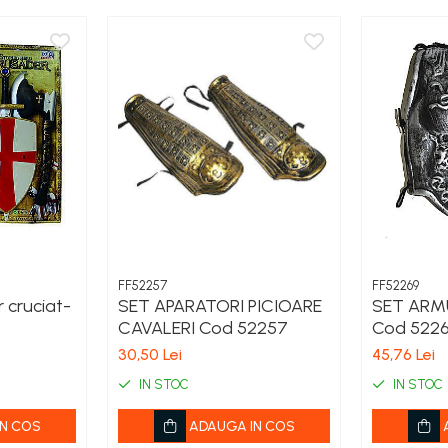
FF52257
FF52269
 cruciat-
SET APARATORI PICIOARE
SET ARM
CAVALERI Cod 52257
Cod 522
30,50 Lei
45,76 Lei
IN STOC
IN STOC
N COS
ADAUGA IN COS