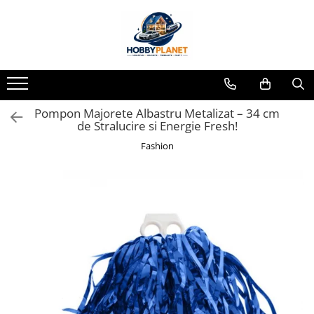
Toate Produsele
MINIATURI CASUTE PAPUSI
Accesorii miniaturale
Pompon Majorete Albastru Metalizat – 34 cm
Accesorii miniaturale diverse
de Stralucire si Energie Fresh!
Baie si toaleta
Fashion
Covoare miniaturale
Curatenie si Intretinere
Iluminat miniatural
Obiecte casnice miniaturale
Portelan deluxe cu aur 24K
Textile si lenjerii miniaturale
Vesela si servire miniaturi
Mobilier miniatural
Baie miniaturala