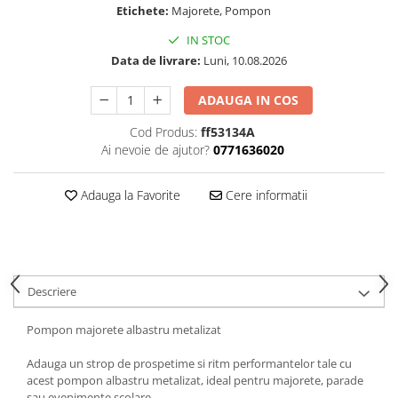
Etichete:
Majorete, Pompon
Animale miniaturale
IN STOC
Papusi miniaturale
Data de livrare:
Luni, 10.08.2026
Casute de papusi
SETURI SI PACHETE CADOU
ADAUGA IN COS
MACHETE
Cod Produs:
ff53134A
MACHETE AUTO SCARA 1:43
Ai nevoie de ajutor?
0771636020
Machete Auto Romanesti 1:43 –
Miniaturi Dacia, ARO si Modele
Adauga la Favorite
Cere informatii
Clasice
Machete Politie / Carabinieri 1:43
Machete Auto Civile la Scara 1:43 –
Limuzine, Hatchback si Sedan
Machete Prezidentiale 1:43
Descriere
Machete Raliu 1:43 – Miniaturi
Oficiale și Replici Mașini de Raliu
Pompon majorete albastru metalizat
Machete SUV-uri 1:43 – Miniaturi
Off-Road si Vehicule 4x4
Adauga un strop de prospetime si ritm performantelor tale cu
Machete Taxi 1:43
acest pompon albastru metalizat, ideal pentru majorete, parade
sau evenimente scolare.