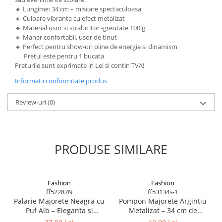
Machete Van-uri si Dubite 1:43 –
🔸 Lungime: 34 cm – miscare spectaculoasa
Miniaturi Autoutilitare si Vehicule
🔸 Culoare vibranta cu efect metalizat
Comerciale
Muscle Cars / Sport 1:43
🔸 Material usor si stralucitor -greutate 100 g
MACHETE AUTO ROMANESTI
🔸 Maner confortabil, usor de tinut
🔸 Perfect pentru show-uri pline de energie si dinamism
Machete Auto Romanesti 1:43
Pretul este pentru 1 bucata
Machete Auto Romanesti 1:18
Preturile sunt exprimate in Lei si contin TVA!
Machete Auto Romanesti 1:24
Informatii conformitate produs
MACHETE AUTO SCARA 1:24
Review-uri
(0)
MACHETE MILITARE
MACHETE AUTOBUZE SI TRAMVAIE
MACHETE AUTO SCARA 1:18
PRODUSE SIMILARE
Machete Auto Scara 1:32 – 1:36 –
Miniaturi Detaliate pentru Colectie
MACHETE AUTO SCARA 1:64
Fashion
Fashion
ff52287N
ff53134s-1
MACHETE AUTO SCARA 1:72 - 1:76
Palarie Majorete Neagra cu
Pompon Majorete Argintiu
MACHETE AUTO SCARA 1:87
Puf Alb – Eleganta si
Metalizat – 34 cm de
Contrast in Stil Triunghiular
Energie si Stralucire!