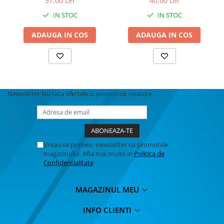
37,00 Lei
40,00 Lei
MACHETE CAMIOANE / CAP
TRACTOR
IN STOC
IN STOC
MACHETE ELICOPTERE SI AVIOANE
ADAUGA IN COS
ADAUGA IN COS
MACHETE MOTOCICLETE SI
BICICLETE
MACHETE NAVE MILITARE –
Miniaturi Navale de Colectie
MACHETE RALIU – Miniaturi Masini
Newsletter
Nu rata ofertele si promotiile noastre
de Raliu la Diverse Scari
MACHETE VEHICULE INTERVENTIE
MINI DIORAME
Vreau sa primesc newsletter cu promotiile
Seturi HOTWHEELS
magazinului. Afla mai multe in
Politica de
Confidentialitate
VITRINE, FIGURINE, ACCESORII
MACHETE
MAGAZINUL MEU
PARTY
ACCESORII CARNAVAL
INFO CLIENTI
ACCESORII SI BIJUTERII CARNAVAL