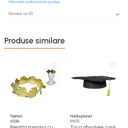
Informatii conformitate produs
COSTUME PETRECERE ADULTI
COSTUME SI ACCESORII
Review-uri
(0)
TRICOURI TEMATICE 3D
Produse similare
Fashion
Hobbyplanet
60086
59075
Bentita romana cu
Toca absolvire copii