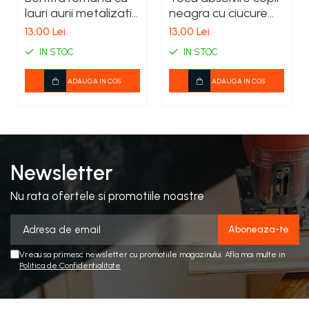
lauri aurii metalizati
neagra cu ciucure
– accesoriu costum
auriu, 100% poliester
13,00 Lei
13,00 Lei
- cod 60086
IN STOC
IN STOC
ADAUGA IN COS
ADAUGA IN COS
Newsletter
Nu rata ofertele si promotiile noastre
Vreau sa primesc newsletter cu promotiile magazinului. Afla mai multe in
Politica de Confidentialitate