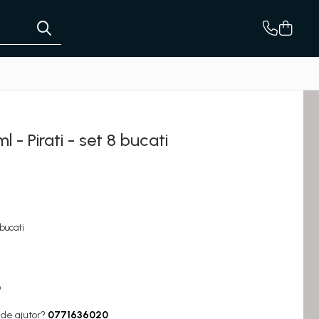
 - Pirati - set 8 bucati
 bucati
6
 de ajutor?
0771636020