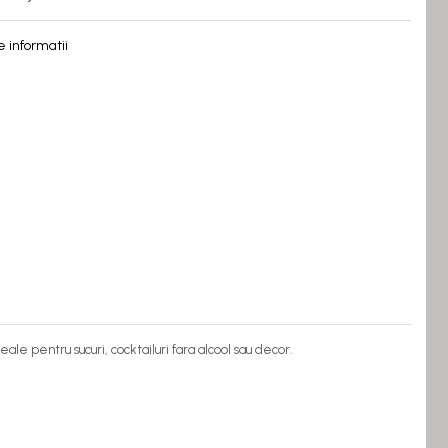
 informatii
 pentru sucuri, cocktailuri fara alcool sau decor.