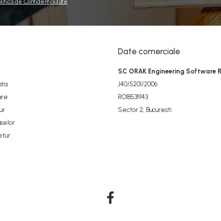
olitica de Confidentialitate
Date comerciale
SC ORAK Engineering Software 
ata
J40/5201/2006
are
RO18531943
ur
Sector 2, Bucuresti
selor
etur