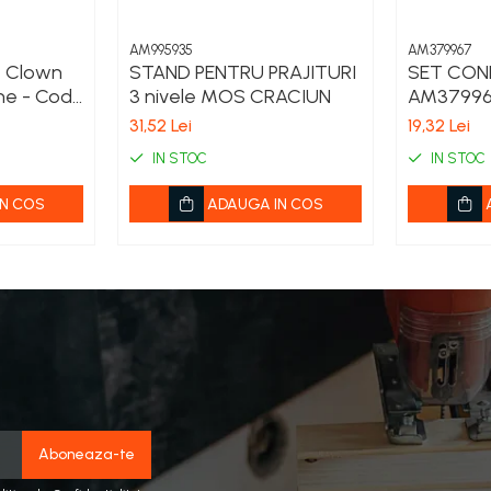
AM995935
AM379967
, Clown
STAND PENTRU PRAJITURI
SET CONF
ne - Cod
3 nivele MOS CRACIUN
AM3799
31,52 Lei
19,32 Lei
IN STOC
IN STOC
N COS
ADAUGA IN COS