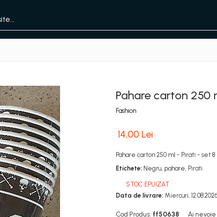
Pahare carton 250 ml
Fashion
14,00 Lei
Pahare carton 250 ml - Pirati - set 8
Etichete:
Negru, pahare, Pirati
STOC EPUIZAT
Data de livrare:
Miercuri, 12.08.202
Cod Produs:
ff50638
Ai nevoie