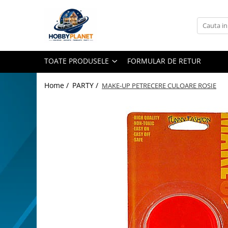
Toate Produsele
MINIATURI CASUTE PAPUSI
TOATE PRODUSELE
FORMULAR DE RETUR
Accesorii miniaturale
Accesorii miniaturale diverse
Home /
PARTY /
MAKE-UP PETRECERE CULOARE ROSIE
Baie si toaleta
Covoare miniaturale
Curatenie si Intretinere
Iluminat miniatural
Obiecte casnice miniaturale
Portelan deluxe cu aur 24K
Textile si lenjerii miniaturale
Vesela si servire miniaturi
Mobilier miniatural
Baie miniaturala