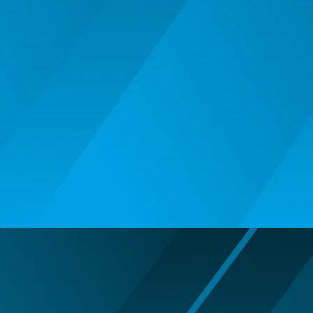
BALOANE MUZICALE
BALOANE SUPERSHAPE SI JUMBO
DECORATIUNI CRACIUN SI ANUL
NOU
DECORATIUNI PETRECERE
CARNAVAL
LUMANARI PETRECERI ANIVERSARI
PAPUSI SI DECORATIUNI HORROR
POSTERE PENTRU PERETE SI
ACCESORII
SUPORTERI MECIURI SPORT
Costume Petrecere
BODY - BUST
COSTUME BAIETI SI PELERINE
COSTUME FETE ROCHITE FUSTE
COSTUME PETRECERE ADULTI
COSTUME SI ACCESORII
TRICOURI TEMATICE 3D