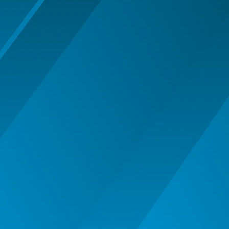
MASTI MUSTATA BARBA PETRECERE
MASTI SI MASTI MORPH -
HALLOWEEN
OCHELARI PETRECERE CARNAVAL
OFERTE
PALARIE
PALARIE FES COIF CASCA
PALARII SI BENTITE HALLOWEEN
PERUCI HALLOWEEN
PERUCI PETRECERE CARNAVAL
PETRECERE DE ABSOLVIRE
PIRATI - SET ARME SI DECORATIUNI
SAPCA
Articole Petrecere
ARTICOLE PENTRU VALENTINE'S
DAY
BALOANE AIRWALKERS
BALOANE MODELE DEOSEBITE