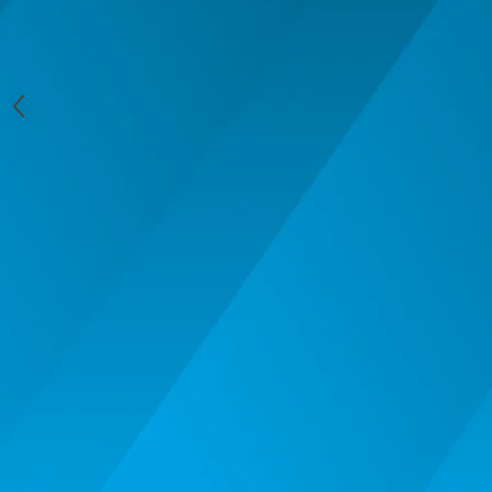
MACHETE CAMIOANE / CAP
TRACTOR
MACHETE ELICOPTERE SI AVIOANE
MACHETE MOTOCICLETE SI
BICICLETE
MACHETE NAVE MILITARE –
Miniaturi Navale de Colectie
MACHETE RALIU – Miniaturi Masini
de Raliu la Diverse Scari
MACHETE VEHICULE INTERVENTIE
MINI DIORAME
Seturi HOTWHEELS
VITRINE, FIGURINE, ACCESORII
MACHETE
PARTY
ACCESORII CARNAVAL
ACCESORII SI BIJUTERII CARNAVAL