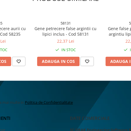
35
58131
5
aurii cu
Gene petrecere false argintii cu
Gene false 
- Cod 58235
lipici inclus - Cod 58131
argintiu lip
5
Lei
22,37 Lei
22
STOC
IN STOC
COS
ADAUGA IN COS
ADAUGA I
la mai multe in
Politica de Confidentialitate
IENTI
DATE COMERCIALE
par
SC ORAK Engineering Software 