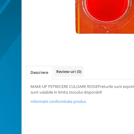
Bucatarie miniatura
Dormitor miniatural
Exterior miniatural
Living miniatural
Seturi mobilier miniatural
Materiale miniaturale si DIY
Distribuie
Accesorii DIY miniaturale
pe
Materiale constructie miniaturale
Facebook
Pardoseli si textile miniaturale
Review-uri
(0)
Descriere
Decoratiuni miniaturale
Decor exterior
MAKE-UP PETRECERE CULOARE ROSIEPreturile sunt exprimate
Decor interior miniatural
sunt valabile in limita stocului disponibil!
Plante si Flori miniaturale
Informatii conformitate produs
Miniaturi alimentare
Bauturi miniaturale
Mancare miniaturala
Figurine miniaturale