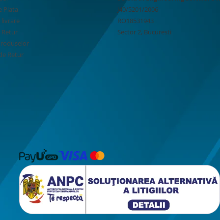
 Plata
J40/5201/2006
 livrare
RO18531943
e Retur
Sector 2, Bucuresti
Produselor
de Retur