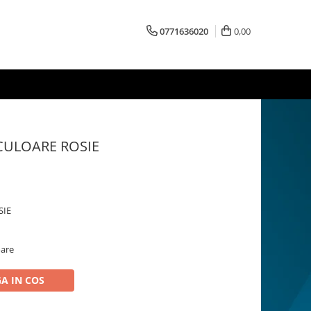
0771636020
0,00
CULOARE ROSIE
SIE
oare
A IN COS