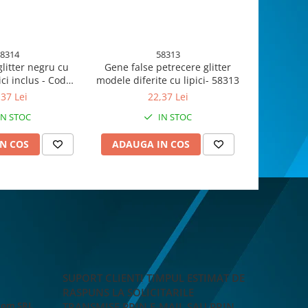
8314
58313
glitter negru cu
Gene false petrecere glitter
Unghii
ici inclus - Cod
modele diferite cu lipici- 58313
ALBINUTA lipici inclus -
8314
,37 Lei
22,37 Lei
IN STOC
IN STOC
N COS
ADAUGA IN COS
ADAUG
SUPORT CLIENTI
TIMPUL ESTIMAT DE
RASPUNS LA SOLICITARILE
Rom SRL
TRANSMISE PRIN E-MAIL SAU PRIN