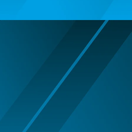
ARIPI SI ARTICOLE DIN PENE/TULLE
ARMY/POLICE/MARINE PARTY
ARTICOLE DE MAKE-UP
HALLOWEEN
ARTICOLE MAKE-UP PETRECERE
ARTICOLE PENTRU DEGHIZAT
BENTITE PENTRU CAP SERBARI
BENTITE SUPER DECOR CRACIUN
BRETELE/CURELE/CRAVATE/PAPIOANE
CAVALERI - ARME SI DECORATIUNI
CIORAPI MANUSI INCALTAMINTE
COWBOY WESTERN
HALLOWEEN ACCESORIES
INDIENI - OBIECTE SI DECORATIUNI
LENTILE DE CONTACT HALLOWEEN
MAJORETE
MANUSI COLANTI ACCESORII