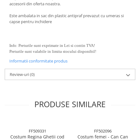
BODY - BUST
accesorii din oferta noastra.
COSTUME BAIETI SI PELERINE
Este ambalata in sac din plastic antipraf prevazut cu umeras si
COSTUME FETE ROCHITE FUSTE
capse pentru inchidere
COSTUME PETRECERE ADULTI
COSTUME SI ACCESORII
TRICOURI TEMATICE 3D
Info: Preturile sunt exprimate in Lei si contin TVA!
Preturile sunt valabile in limita stocului disponibil!
Informatii conformitate produs
Review-uri
(0)
PRODUSE SIMILARE
FF509331
FF502096
Costum Regina Ghetii cod
Costum femei - Can Can