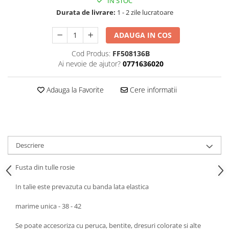
SAPCA
IN STOC
Papusi miniaturale
Durata de livrare:
1 - 2 zile lucratoare
MACHETE MOTOCICLETE SI
Articole Petrecere
Casute de papusi
BICICLETE
ARTICOLE PENTRU VALENTINE'S
ADAUGA IN COS
MACHETE NAVE MILITARE –
DAY
Miniaturi Navale de Colectie
BALOANE AIRWALKERS
Cod Produs:
FF508136B
Ai nevoie de ajutor?
0771636020
MACHETE RALIU – Miniaturi Masini
BALOANE MODELE DEOSEBITE
de Raliu la Diverse Scari
BALOANE MUZICALE
Adauga la Favorite
Cere informatii
MACHETE VEHICULE INTERVENTIE
BALOANE SUPERSHAPE SI JUMBO
DECORATIUNI CRACIUN SI ANUL
MINI DIORAME
NOU
Seturi HOTWHEELS
DECORATIUNI PETRECERE
VITRINE, FIGURINE, ACCESORII
CARNAVAL
Descriere
MACHETE
LUMANARI PETRECERI ANIVERSARI
PAPUSI SI DECORATIUNI HORROR
Fusta din tulle rosie
POSTERE PENTRU PERETE SI
In talie este prevazuta cu banda lata elastica
ACCESORII
SUPORTERI MECIURI SPORT
marime unica - 38 - 42
Costume Petrecere
Se poate accesoriza cu peruca, bentite, dresuri colorate si alte