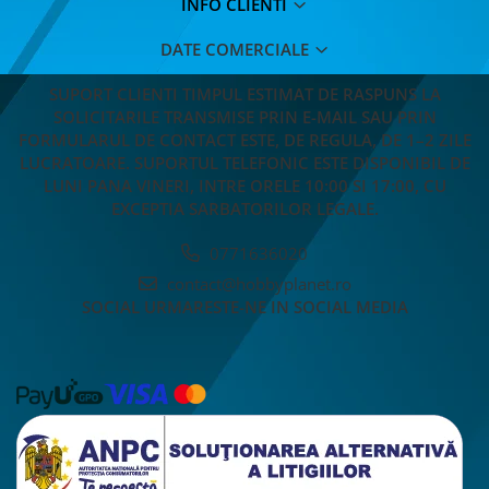
INFO CLIENTI
DATE COMERCIALE
SUPORT CLIENTI
TIMPUL ESTIMAT DE RASPUNS LA
SOLICITARILE TRANSMISE PRIN E-MAIL SAU PRIN
FORMULARUL DE CONTACT ESTE, DE REGULA, DE 1–2 ZILE
LUCRATOARE. SUPORTUL TELEFONIC ESTE DISPONIBIL DE
LUNI PANA VINERI, INTRE ORELE 10:00 SI 17:00, CU
EXCEPTIA SARBATORILOR LEGALE.
0771636020
contact@hobbyplanet.ro
SOCIAL
URMARESTE-NE IN SOCIAL MEDIA