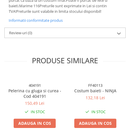
purtat ca baza la un costum final.Poate fi purtat de fete si
BODY - BUST
baieti.Marime 116Preturile sunt exprimate in Lei si contin
COSTUME BAIETI SI PELERINE
TVA!Preturile sunt valabile in limita stocului disponibil!
COSTUME FETE ROCHITE FUSTE
Informatii conformitate produs
COSTUME PETRECERE ADULTI
COSTUME SI ACCESORII
Review-uri
(0)
TRICOURI TEMATICE 3D
PRODUSE SIMILARE
404191
FF40113
Pelerina cu gluga si curea -
Costum baieti - NINJA
Cod 404191
132,18 Lei
150,49 Lei
IN STOC
IN STOC
ADAUGA IN COS
ADAUGA IN COS