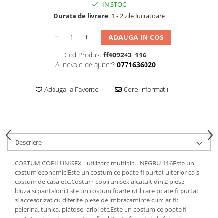
SAPCA
IN STOC
Papusi miniaturale
MACHETE MOTOCICLETE SI
Articole Petrecere
Durata de livrare:
1 - 2 zile lucratoare
Casute de papusi
BICICLETE
ARTICOLE PENTRU VALENTINE'S
MACHETE NAVE MILITARE –
ADAUGA IN COS
DAY
Miniaturi Navale de Colectie
BALOANE AIRWALKERS
Cod Produs:
ff409243_116
MACHETE RALIU – Miniaturi Masini
BALOANE MODELE DEOSEBITE
Ai nevoie de ajutor?
0771636020
de Raliu la Diverse Scari
BALOANE MUZICALE
MACHETE VEHICULE INTERVENTIE
BALOANE SUPERSHAPE SI JUMBO
Adauga la Favorite
Cere informatii
DECORATIUNI CRACIUN SI ANUL
MINI DIORAME
NOU
Seturi HOTWHEELS
DECORATIUNI PETRECERE
VITRINE, FIGURINE, ACCESORII
CARNAVAL
MACHETE
Descriere
LUMANARI PETRECERI ANIVERSARI
PAPUSI SI DECORATIUNI HORROR
COSTUM COPII UNISEX - utilizare multipla - NEGRU-116Este un
POSTERE PENTRU PERETE SI
costum economic!Este un costum ce poate fi purtat ulterior ca si
ACCESORII
costum de casa etc.Costum copii unisex alcatuit din 2 piese -
bluza si pantaloni.Este un costum foarte util care poate fi purtat
SUPORTERI MECIURI SPORT
si accesorizat cu diferite piese de imbracaminte cum ar fi:
Costume Petrecere
pelerina, tunica, platose, aripi etc.Este un costum ce poate fi