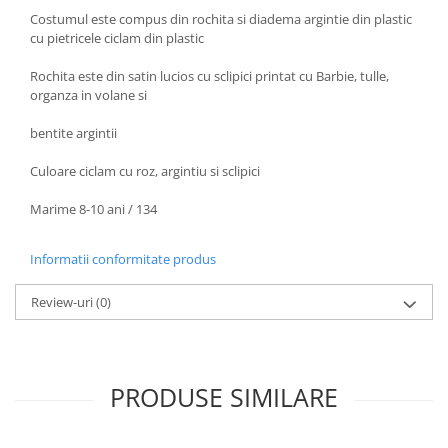
BODY - BUST
Costumul este compus din rochita si diadema argintie din plastic
COSTUME BAIETI SI PELERINE
cu pietricele ciclam din plastic
COSTUME FETE ROCHITE FUSTE
Rochita este din satin lucios cu sclipici printat cu Barbie, tulle,
COSTUME PETRECERE ADULTI
organza in volane si
COSTUME SI ACCESORII
bentite argintii
TRICOURI TEMATICE 3D
Culoare ciclam cu roz, argintiu si sclipici
Marime 8-10 ani / 134
Informatii conformitate produs
Review-uri
(0)
PRODUSE SIMILARE