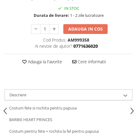
SAPCA
Papusi miniaturale
MACHETE MOTOCICLETE SI
Articole Petrecere
IN STOC
Casute de papusi
BICICLETE
Durata de livrare:
1 - 2 zile lucratoare
ARTICOLE PENTRU VALENTINE'S
MACHETE NAVE MILITARE –
DAY
ADAUGA IN COS
Miniaturi Navale de Colectie
BALOANE AIRWALKERS
MACHETE RALIU – Miniaturi Masini
BALOANE MODELE DEOSEBITE
Cod Produs:
AM999358
de Raliu la Diverse Scari
Ai nevoie de ajutor?
0771636020
BALOANE MUZICALE
MACHETE VEHICULE INTERVENTIE
BALOANE SUPERSHAPE SI JUMBO
Adauga la Favorite
Cere informatii
DECORATIUNI CRACIUN SI ANUL
MINI DIORAME
NOU
Seturi HOTWHEELS
DECORATIUNI PETRECERE
VITRINE, FIGURINE, ACCESORII
CARNAVAL
MACHETE
LUMANARI PETRECERI ANIVERSARI
Descriere
PAPUSI SI DECORATIUNI HORROR
POSTERE PENTRU PERETE SI
Costum fete si rochita pentru papusa
ACCESORII
BARBIE HEART PRINCES
SUPORTERI MECIURI SPORT
Costume Petrecere
Costum pentru fete + rochita la fel pentru papusa