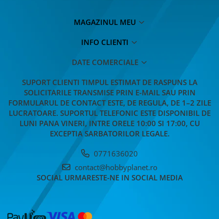
MACHETE CAMIOANE / CAP
TRACTOR
MAGAZINUL MEU
MACHETE ELICOPTERE SI AVIOANE
MACHETE MOTOCICLETE SI
INFO CLIENTI
BICICLETE
DATE COMERCIALE
MACHETE NAVE MILITARE –
Miniaturi Navale de Colectie
SUPORT CLIENTI
TIMPUL ESTIMAT DE RASPUNS LA
MACHETE RALIU – Miniaturi Masini
SOLICITARILE TRANSMISE PRIN E-MAIL SAU PRIN
de Raliu la Diverse Scari
FORMULARUL DE CONTACT ESTE, DE REGULA, DE 1–2 ZILE
LUCRATOARE. SUPORTUL TELEFONIC ESTE DISPONIBIL DE
MACHETE VEHICULE INTERVENTIE
LUNI PANA VINERI, INTRE ORELE 10:00 SI 17:00, CU
MINI DIORAME
EXCEPTIA SARBATORILOR LEGALE.
Seturi HOTWHEELS
0771636020
VITRINE, FIGURINE, ACCESORII
contact@hobbyplanet.ro
MACHETE
SOCIAL
URMARESTE-NE IN SOCIAL MEDIA
PARTY
ACCESORII CARNAVAL
ACCESORII SI BIJUTERII CARNAVAL