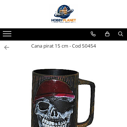
Toate Produsele
MINIATURI CASUTE PAPUSI
Accesorii miniaturale
Cana pirat 15 cm - Cod 50454
Accesorii miniaturale diverse
Baie si toaleta
Covoare miniaturale
Curatenie si Intretinere
Iluminat miniatural
Obiecte casnice miniaturale
Portelan deluxe cu aur 24K
Textile si lenjerii miniaturale
Vesela si servire miniaturi
Mobilier miniatural
Baie miniaturala