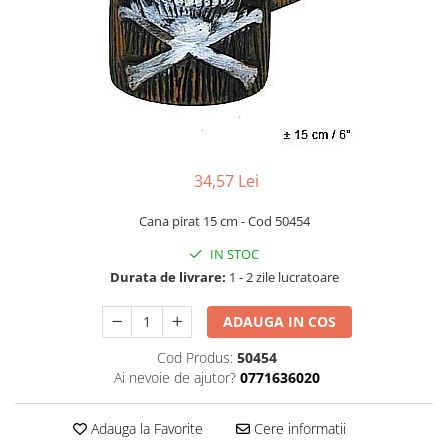
Bucatarie miniatura
Dormitor miniatural
Exterior miniatural
Living miniatural
Seturi mobilier miniatural
Materiale miniaturale si DIY
Accesorii DIY miniaturale
34,57 Lei
Materiale constructie miniaturale
Pardoseli si textile miniaturale
Cana pirat 15 cm - Cod 50454
Decoratiuni miniaturale
IN STOC
Decor exterior
Durata de livrare:
1 - 2 zile lucratoare
Decor interior miniatural
ADAUGA IN COS
Plante si Flori miniaturale
Miniaturi alimentare
Cod Produs:
50454
Ai nevoie de ajutor?
0771636020
Bauturi miniaturale
Mancare miniaturala
Adauga la Favorite
Cere informatii
Figurine miniaturale