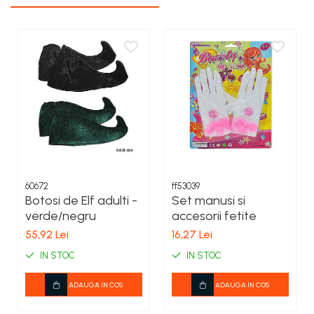
COSTUME PETRECERE ADULTI
COSTUME SI ACCESORII
TRICOURI TEMATICE 3D
60672
ff53039
Botosi de Elf adulti -
Set manusi si
verde/negru
accesorii fetite
55,92 Lei
16,27 Lei
IN STOC
IN STOC
ADAUGA IN COS
ADAUGA IN COS