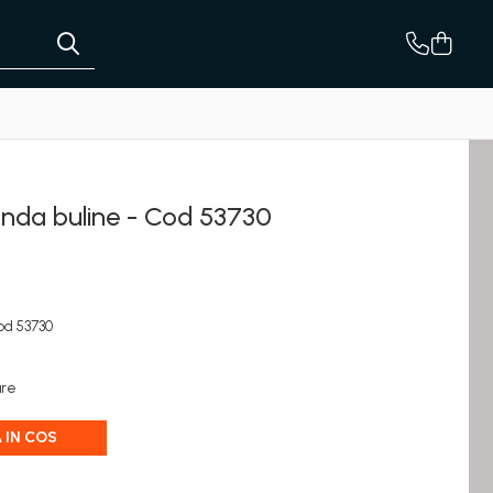
unda buline - Cod 53730
od 53730
are
 IN COS