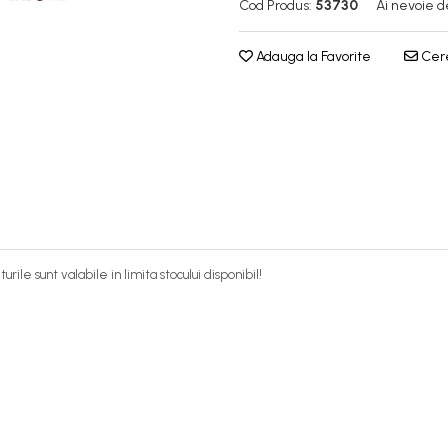
Cod Produs:
53730
Ai nevoie d
Adauga la Favorite
Cere
ile sunt valabile in limita stocului disponibil!