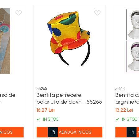
55265
53713
esa de
Bentita petrecere
Bentita c
e
palariuta de clovn - 55265
argintie/a
Cod 5371
16,27 Lei
13,22 Lei
IN STOC
IN STOC
N COS
ADAUGA IN COS