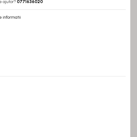
e ajutor?
0771636020
 informatii