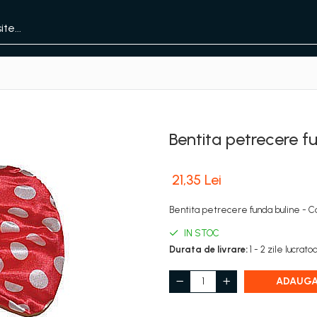
Bentita petrecere f
21,35 Lei
Bentita petrecere funda buline - C
IN STOC
Durata de livrare:
1 - 2 zile lucrato
ADAUGA