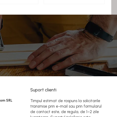
Suport clienti
Rom SRL
Timpul estimat de raspuns la solicitarile
transmise prin e-mail sau prin formularul
de contact este, de regula, de 1–2 zile