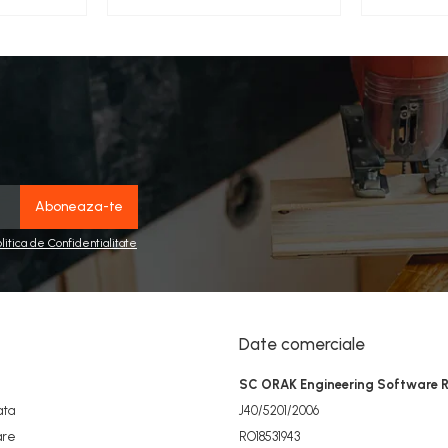
olitica de Confidentialitate
Date comerciale
SC ORAK Engineering Software 
ata
J40/5201/2006
are
RO18531943