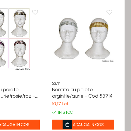
53714
60
u paiete
Bentita cu paiete
B
urie/rosie/roz -
argintie/aurie - Cod 53714
di
3
6
10,17 Lei
15
IN STOC
ADAUGA IN COS
ADAUGA IN COS