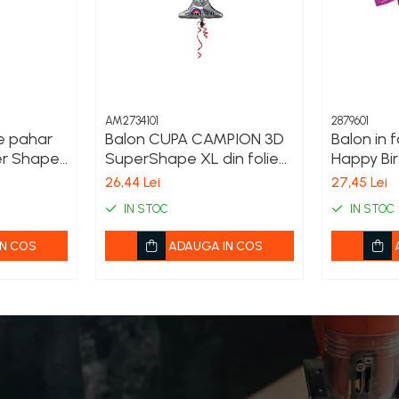
AM2734101
2879601
e pahar
Balon CUPA CAMPION 3D
Balon in 
er Shape
SuperShape XL din folie
Happy Bir
metalizata
SuperSha
26,44 Lei
27,45 Lei
metaliza
IN STOC
IN STOC
N COS
ADAUGA IN COS