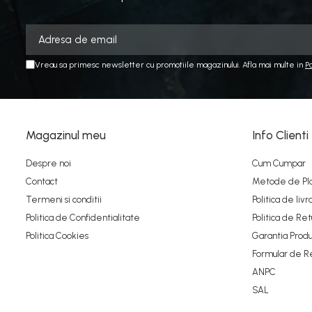
1:76
MACHETE AUTO SCARA 1:87
MACHETE CAMIOANE / CAP
Vreau sa primesc newsletter cu promotiile magazinului. Afla mai multe in
P
TRACTOR
MACHETE ELICOPTERE SI
AVIOANE
MACHETE MOTOCICLETE SI
Magazinul meu
Info Clienti
BICICLETE
Despre noi
Cum Cumpar
MACHETE NAVE MILITARE –
Contact
Metode de Pl
Miniaturi Navale de Colectie
Termeni si conditii
Politica de livr
MACHETE RALIU – Miniaturi
Politica de Confidentialitate
Politica de Ret
Masini de Raliu la Diverse Scari
Politica Cookies
Garantia Produ
MACHETE VEHICULE
Formular de R
INTERVENTIE
ANPC
MINI DIORAME
SAL
Seturi HOTWHEELS