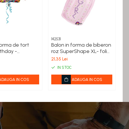
142531
AM
forma de tort
Balon in forma de biberon
B
thday -
roz SuperShape XL- folie
a
pe XL - folie
metalizata
fo
21,35 Lei
21
ta
IN STOC
ADAUGA IN COS
ADAUGA IN COS