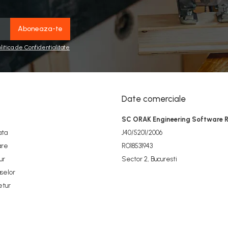
olitica de Confidentialitate
Date comerciale
SC ORAK Engineering Software 
ata
J40/5201/2006
are
RO18531943
ur
Sector 2, Bucuresti
selor
etur