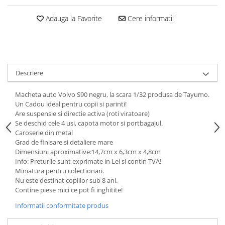
SAPCA
Papusi miniaturale
MACHETE MOTOCICLETE SI
Articole Petrecere
Adauga la Favorite
Cere informatii
Casute de papusi
BICICLETE
ARTICOLE PENTRU VALENTINE'S
MACHETE NAVE MILITARE –
DAY
Miniaturi Navale de Colectie
BALOANE AIRWALKERS
MACHETE RALIU – Miniaturi Masini
BALOANE MODELE DEOSEBITE
Descriere
de Raliu la Diverse Scari
BALOANE MUZICALE
MACHETE VEHICULE INTERVENTIE
BALOANE SUPERSHAPE SI JUMBO
Macheta auto Volvo S90 negru, la scara 1/32 produsa de Tayumo.
DECORATIUNI CRACIUN SI ANUL
Un Cadou ideal pentru copii si parinti!
MINI DIORAME
Are suspensie si directie activa (roti viratoare)
NOU
Seturi HOTWHEELS
Se deschid cele 4 usi, capota motor si portbagajul.
DECORATIUNI PETRECERE
Caroserie din metal
VITRINE, FIGURINE, ACCESORII
CARNAVAL
Grad de finisare si detaliere mare
MACHETE
LUMANARI PETRECERI ANIVERSARI
Dimensiuni aproximative:14,7cm x 6,3cm x 4,8cm
Info: Preturile sunt exprimate in Lei si contin TVA!
PAPUSI SI DECORATIUNI HORROR
Miniatura pentru colectionari.
POSTERE PENTRU PERETE SI
Nu este destinat copiilor sub 8 ani.
ACCESORII
Contine piese mici ce pot fi inghitite!
SUPORTERI MECIURI SPORT
Informatii conformitate produs
Costume Petrecere