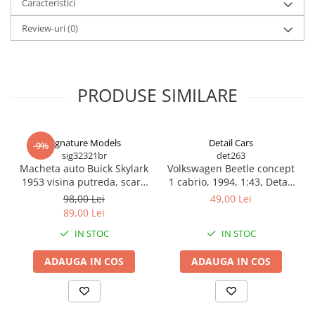
Caracteristici
BODY - BUST
COSTUME BAIETI SI PELERINE
Review-uri
(0)
COSTUME FETE ROCHITE FUSTE
COSTUME PETRECERE ADULTI
COSTUME SI ACCESORII
PRODUSE SIMILARE
TRICOURI TEMATICE 3D
Signature Models
Detail Cars
-9%
sig32321br
det263
Macheta auto Buick Skylark
Volkswagen Beetle concept
1953 visina putreda, scara
1 cabrio, 1994, 1:43, Detail
1:32, Signature – model de
Cars
98,00 Lei
49,00 Lei
colectie cu usi, capota si
89,00 Lei
portbagaj ce se deschid
IN STOC
IN STOC
ADAUGA IN COS
ADAUGA IN COS