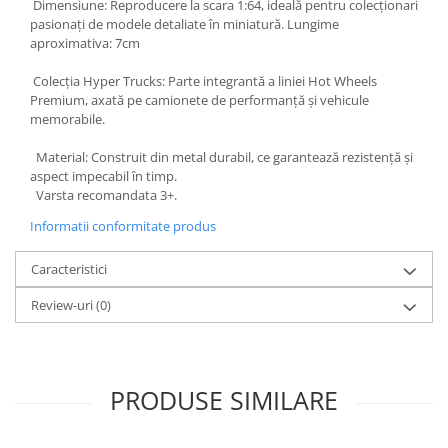
Dimensiune: Reproducere la scara 1:64, ideală pentru colecționari
BODY - BUST
pasionați de modele detaliate în miniatură. Lungime
COSTUME BAIETI SI PELERINE
aproximativa: 7cm
COSTUME FETE ROCHITE FUSTE
Colecția Hyper Trucks: Parte integrantă a liniei Hot Wheels
COSTUME PETRECERE ADULTI
Premium, axată pe camionete de performanță și vehicule
COSTUME SI ACCESORII
memorabile.
TRICOURI TEMATICE 3D
Material: Construit din metal durabil, ce garantează rezistență și
aspect impecabil în timp.
Varsta recomandata 3+.
Informatii conformitate produs
Caracteristici
Review-uri
(0)
PRODUSE SIMILARE