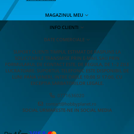
MAGAZINUL MEU
INFO CLIENTI
DATE COMERCIALE
SUPORT CLIENTI
TIMPUL ESTIMAT DE RASPUNS LA
SOLICITARILE TRANSMISE PRIN E-MAIL SAU PRIN
FORMULARUL DE CONTACT ESTE, DE REGULA, DE 1–2 ZILE
LUCRATOARE. SUPORTUL TELEFONIC ESTE DISPONIBIL DE
LUNI PANA VINERI, INTRE ORELE 10:00 SI 17:00, CU
EXCEPTIA SARBATORILOR LEGALE.
0771636020
contact@hobbyplanet.ro
SOCIAL
URMARESTE-NE IN SOCIAL MEDIA