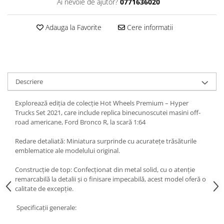
SAPCA
Ai nevoie de ajutor?
0771636020
Papusi miniaturale
MACHETE MOTOCICLETE SI
Articole Petrecere
Casute de papusi
BICICLETE
Adauga la Favorite
Cere informatii
ARTICOLE PENTRU VALENTINE'S
MACHETE NAVE MILITARE –
DAY
Miniaturi Navale de Colectie
BALOANE AIRWALKERS
MACHETE RALIU – Miniaturi Masini
BALOANE MODELE DEOSEBITE
de Raliu la Diverse Scari
BALOANE MUZICALE
Descriere
MACHETE VEHICULE INTERVENTIE
BALOANE SUPERSHAPE SI JUMBO
Explorează ediția de colecție Hot Wheels Premium – Hyper
DECORATIUNI CRACIUN SI ANUL
MINI DIORAME
Trucks Set 2021, care include replica binecunoscutei masini off-
NOU
Seturi HOTWHEELS
road americane, Ford Bronco R, la scară 1:64
DECORATIUNI PETRECERE
VITRINE, FIGURINE, ACCESORII
CARNAVAL
Redare detaliată: Miniatura surprinde cu acuratețe trăsăturile
MACHETE
LUMANARI PETRECERI ANIVERSARI
emblematice ale modelului original.
PAPUSI SI DECORATIUNI HORROR
Construcție de top: Confecționat din metal solid, cu o atenție
POSTERE PENTRU PERETE SI
remarcabilă la detalii și o finisare impecabilă, acest model oferă o
ACCESORII
calitate de excepție.
SUPORTERI MECIURI SPORT
Specificații generale:
Costume Petrecere