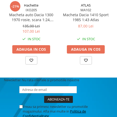
Hachette
ATLAS
-21%
IXO205
MA102
Macheta auto Dacia 1300
Macheta Dacia 1410 Sport
1970 rosie, scara 1:24,
1985 1:43 Atlas
miniatura metalica pentru
135,00 Lei
87,00 Lei
colectie
107,00 Lei
IN STOC
IN STOC
ADAUGA IN COS
ADAUGA IN COS
Newsletter
Nu rata ofertele si promotiile noastre
Vreau sa primesc newsletter cu promotiile
magazinului. Afla mai multe in
Politica de
Confidentialitate