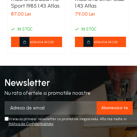
COSTUME PETRECERE ADULTI
Sport 1985 1:43 Atlas
1:43 Atlas
COSTUME SI ACCESORII
87,00 Lei
79,00 Lei
TRICOURI TEMATICE 3D
IN STOC
IN STOC
ADAUGA IN COS
ADAUGA IN COS
Newsletter
Nu rata ofertele si promotiile noastre
Vreau sa primesc newsletter cu promotiile magazinului. Afla mai multe in
Politica de Confidentialitate