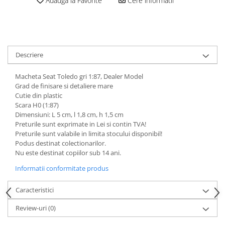
Adauga la Favorite
Cere informatii
Animale miniaturale
Papusi miniaturale
Casute de papusi
SETURI SI PACHETE CADOU
Descriere
MACHETE
Macheta Seat Toledo gri 1:87, Dealer Model
MACHETE AUTO SCARA 1:43
Grad de finisare si detaliere mare
Machete Auto Romanesti 1:43 –
Cutie din plastic
Miniaturi Dacia, ARO si Modele
Scara H0 (1:87)
Clasice
Dimensiuni: L 5 cm, l 1,8 cm, h 1,5 cm
Machete Politie / Carabinieri 1:43
Preturile sunt exprimate in Lei si contin TVA!
Machete Auto Civile la Scara 1:43 –
Preturile sunt valabile in limita stocului disponibil!
Limuzine, Hatchback si Sedan
Podus destinat colectionarilor.
Nu este destinat copiilor sub 14 ani.
Machete Prezidentiale 1:43
Machete Raliu 1:43 – Miniaturi
Informatii conformitate produs
Oficiale și Replici Mașini de Raliu
Machete SUV-uri 1:43 – Miniaturi
Caracteristici
Off-Road si Vehicule 4x4
Review-uri
(0)
Machete Taxi 1:43