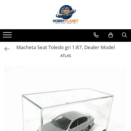
Toate Produsele
MINIATURI CASUTE PAPUSI
Accesorii miniaturale
Macheta Seat Toledo gri 1:87, Dealer Model
Accesorii miniaturale diverse
Baie si toaleta
ATLAS
Covoare miniaturale
Curatenie si Intretinere
Iluminat miniatural
Obiecte casnice miniaturale
Portelan deluxe cu aur 24K
Textile si lenjerii miniaturale
Vesela si servire miniaturi
Mobilier miniatural
Baie miniaturala