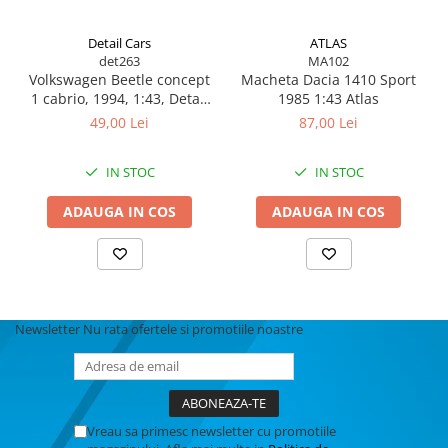
MACHETE CAMIOANE / CAP
TRACTOR
Detail Cars
ATLAS
MACHETE ELICOPTERE SI AVIOANE
det263
MA102
Volkswagen Beetle concept
Macheta Dacia 1410 Sport
MACHETE MOTOCICLETE SI
1 cabrio, 1994, 1:43, Detail
1985 1:43 Atlas
BICICLETE
Cars
49,00 Lei
87,00 Lei
MACHETE NAVE MILITARE –
Miniaturi Navale de Colectie
IN STOC
IN STOC
MACHETE RALIU – Miniaturi Masini
de Raliu la Diverse Scari
ADAUGA IN COS
ADAUGA IN COS
MACHETE VEHICULE INTERVENTIE
MINI DIORAME
Seturi HOTWHEELS
Newsletter
Nu rata ofertele si promotiile noastre
VITRINE, FIGURINE, ACCESORII
MACHETE
PARTY
ACCESORII CARNAVAL
Vreau sa primesc newsletter cu promotiile
ACCESORII SI BIJUTERII CARNAVAL