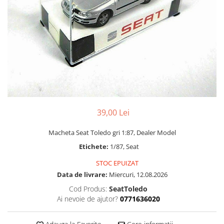
Bucatarie miniatura
Dormitor miniatural
Exterior miniatural
Living miniatural
Seturi mobilier miniatural
Materiale miniaturale si DIY
Accesorii DIY miniaturale
Materiale constructie miniaturale
Pardoseli si textile miniaturale
39,00 Lei
Decoratiuni miniaturale
Macheta Seat Toledo gri 1:87, Dealer Model
Decor exterior
Etichete:
1/87, Seat
Decor interior miniatural
STOC EPUIZAT
Plante si Flori miniaturale
Data de livrare:
Miercuri, 12.08.2026
Miniaturi alimentare
Cod Produs:
SeatToledo
Bauturi miniaturale
Ai nevoie de ajutor?
0771636020
Mancare miniaturala
Figurine miniaturale