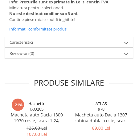
MACHETE CAMIOANE / CAP
Info: Preturile sunt exprimate in Lei si contin TVA!
TRACTOR
Miniatura pentru colectionari.
Nu este destinat copiilor sub 3 ani.
MACHETE ELICOPTERE SI AVIOANE
Contine piese mici ce pot fi inghitite!
MACHETE MOTOCICLETE SI
Informatii conformitate produs
BICICLETE
MACHETE NAVE MILITARE –
Caracteristici
Miniaturi Navale de Colectie
Review-uri
(0)
MACHETE RALIU – Miniaturi Masini
de Raliu la Diverse Scari
MACHETE VEHICULE INTERVENTIE
PRODUSE SIMILARE
MINI DIORAME
Seturi HOTWHEELS
VITRINE, FIGURINE, ACCESORII
Hachette
ATLAS
-21%
MACHETE
IXO205
978
Macheta auto Dacia 1300
Macheta auto Dacia 1307
PARTY
1970 rosie, scara 1:24,
cabina dubla, rosie, scara
ACCESORII CARNAVAL
miniatura metalica pentru
1:43 Atlas
135,00 Lei
89,00 Lei
colectie
107,00 Lei
ACCESORII SI BIJUTERII CARNAVAL