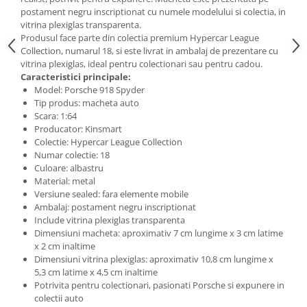
Machete Van-uri si Dubite 1:43 –
postament negru inscriptionat cu numele modelului si colectia, in
Miniaturi Autoutilitare si Vehicule
vitrina plexiglas transparenta.
Comerciale
Muscle Cars / Sport 1:43
Produsul face parte din colectia premium Hypercar League
MACHETE AUTO ROMANESTI
Collection, numarul 18, si este livrat in ambalaj de prezentare cu
vitrina plexiglas, ideal pentru colectionari sau pentru cadou.
Machete Auto Romanesti 1:43
Caracteristici principale:
Machete Auto Romanesti 1:18
Model: Porsche 918 Spyder
Tip produs: macheta auto
Machete Auto Romanesti 1:24
Scara: 1:64
MACHETE AUTO SCARA 1:24
Producator: Kinsmart
Colectie: Hypercar League Collection
MACHETE MILITARE
Numar colectie: 18
MACHETE AUTOBUZE SI TRAMVAIE
Culoare: albastru
Material: metal
MACHETE AUTO SCARA 1:18
Versiune sealed: fara elemente mobile
Ambalaj: postament negru inscriptionat
Machete Auto Scara 1:32 – 1:36 –
Include vitrina plexiglas transparenta
Miniaturi Detaliate pentru Colectie
Dimensiuni macheta: aproximativ 7 cm lungime x 3 cm latime
MACHETE AUTO SCARA 1:64
x 2 cm inaltime
Dimensiuni vitrina plexiglas: aproximativ 10,8 cm lungime x
MACHETE AUTO SCARA 1:72 - 1:76
5,3 cm latime x 4,5 cm inaltime
Potrivita pentru colectionari, pasionati Porsche si expunere in
MACHETE AUTO SCARA 1:87
colectii auto