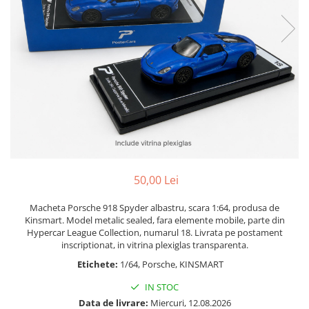
Bucatarie miniatura
Dormitor miniatural
Exterior miniatural
Living miniatural
Seturi mobilier miniatural
Materiale miniaturale si DIY
Accesorii DIY miniaturale
Materiale constructie miniaturale
Pardoseli si textile miniaturale
Decoratiuni miniaturale
50,00 Lei
Decor exterior
Macheta Porsche 918 Spyder albastru, scara 1:64, produsa de
Decor interior miniatural
Kinsmart. Model metalic sealed, fara elemente mobile, parte din
Plante si Flori miniaturale
Hypercar League Collection, numarul 18. Livrata pe postament
Miniaturi alimentare
inscriptionat, in vitrina plexiglas transparenta.
Etichete:
1/64, Porsche, KINSMART
Bauturi miniaturale
Mancare miniaturala
IN STOC
Figurine miniaturale
Data de livrare:
Miercuri, 12.08.2026