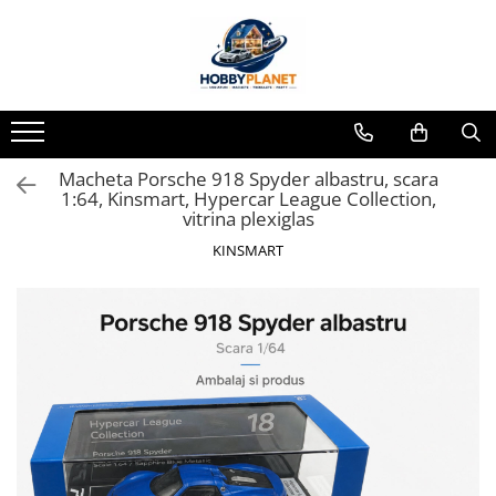
Toate Produsele
MINIATURI CASUTE PAPUSI
Accesorii miniaturale
Macheta Porsche 918 Spyder albastru, scara
Accesorii miniaturale diverse
1:64, Kinsmart, Hypercar League Collection,
Baie si toaleta
vitrina plexiglas
Covoare miniaturale
KINSMART
Curatenie si Intretinere
Iluminat miniatural
Obiecte casnice miniaturale
Portelan deluxe cu aur 24K
Textile si lenjerii miniaturale
Vesela si servire miniaturi
Mobilier miniatural
Baie miniaturala