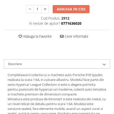
Animale miniaturale
ADAUGA IN COS
Papusi miniaturale
Cod Produs:
2912
Casute de papusi
Ai nevoie de ajutor?
0771636020
SETURI SI PACHETE CADOU
MACHETE
Adauga la Favorite
Cere informatii
MACHETE AUTO SCARA 1:43
Machete Auto Romanesti 1:43 –
Miniaturi Dacia, ARO si Modele
Clasice
Machete Politie / Carabinieri 1:43
Descriere
Machete Auto Civile la Scara 1:43 –
Limuzine, Hatchback si Sedan
Completeaza-ti colectia cu o macheta auto Porsche 918 Spyder,
Machete Prezidentiale 1:43
realizata la scara 1:64, in culoare albastru. Modelul face parte din
Machete Raliu 1:43 – Miniaturi
seria Hypercar League Collection si este o alegere potrivita
Oficiale și Replici Mașini de Raliu
pentru pasionatii de hypercar-uri moderne, colectii auto tematice
si machete premium de dimensiuni compacte.
Machete SUV-uri 1:43 – Miniaturi
Miniatura este produsa de Kinsmart si este realizata din metal, cu
Off-Road si Vehicule 4x4
un nivel ridicat de detaliu pentru scara 1:64. Modelul este
Machete Taxi 1:43
versiune sealed, fara elemente mobile, avand un aspect curat si
realist, potrivit pentru expunere. Macheta este prezentata pe