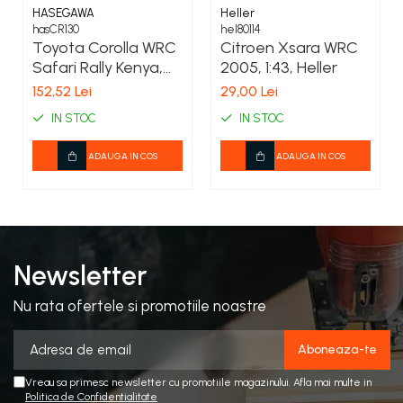
HASEGAWA
Heller
hasCR130
hel80114
Toyota Corolla WRC
Citroen Xsara WRC
Safari Rally Kenya,
2005, 1:43, Heller
1:24 Hasegawa
152,52 Lei
29,00 Lei
IN STOC
IN STOC
ADAUGA IN COS
ADAUGA IN COS
Newsletter
Nu rata ofertele si promotiile noastre
Vreau sa primesc newsletter cu promotiile magazinului. Afla mai multe in
Politica de Confidentialitate