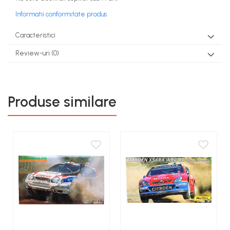
COSTUME PETRECERE ADULTI
Informatii conformitate produs
COSTUME SI ACCESORII
TRICOURI TEMATICE 3D
Caracteristici
Review-uri
(0)
Produse similare