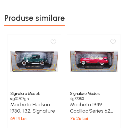
COSTUME PETRECERE ADULTI
COSTUME SI ACCESORII
Produse similare
TRICOURI TEMATICE 3D
Signature Models
Signature Models
sig32307gn
sig32353
Macheta Hudson
Macheta 1949
1930, 1:32, Signature
Cadillac Series 62
Convertible Coupe,
69,14 Lei
76,26 Lei
Scara 1:32, Signature